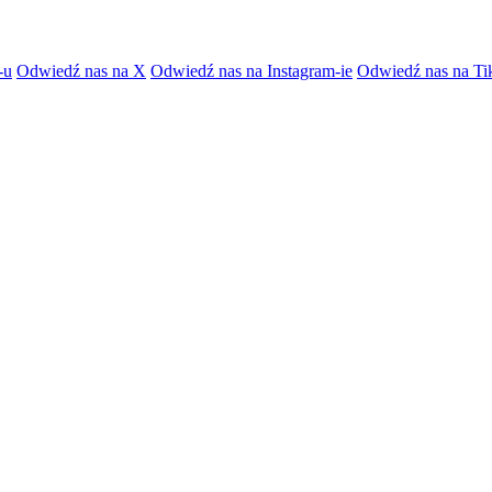
-u
Odwiedź nas na X
Odwiedź nas na Instagram-ie
Odwiedź nas na Ti