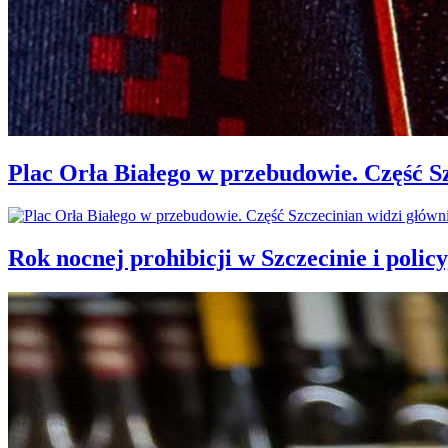
Plac Orła Białego w przebudowie. Część 
Rok nocnej prohibicji w Szczecinie i policy