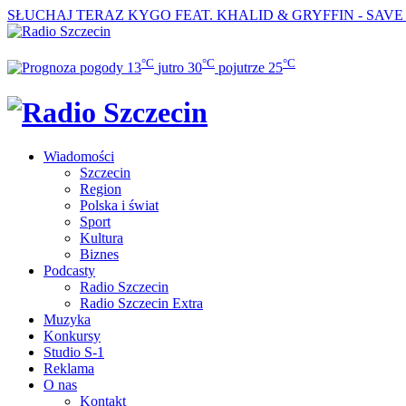
SŁUCHAJ TERAZ
KYGO FEAT. KHALID & GRYFFIN - SAV
°C
°C
°C
13
jutro
30
pojutrze
25
Wiadomości
Szczecin
Region
Polska i świat
Sport
Kultura
Biznes
Podcasty
Radio Szczecin
Radio Szczecin Extra
Muzyka
Konkursy
Studio S-1
Reklama
O nas
Kontakt