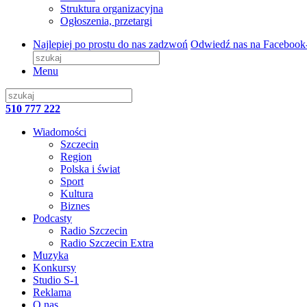
Struktura organizacyjna
Ogłoszenia, przetargi
Najlepiej po prostu do nas zadzwoń
Odwiedź nas na Facebook
Menu
510 777 222
Wiadomości
Szczecin
Region
Polska i świat
Sport
Kultura
Biznes
Podcasty
Radio Szczecin
Radio Szczecin Extra
Muzyka
Konkursy
Studio S-1
Reklama
O nas