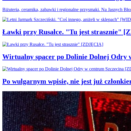
Biżuteria, ceramika, zabawki i regionalne przysmaki. Na Jasnych Bł
Ławki przy Rusałce. "Tu jest strasznie" 
Wirtualny spacer po Dolinie Dolnej Odry
Po wulgarnym wpisie, nie jest już członki