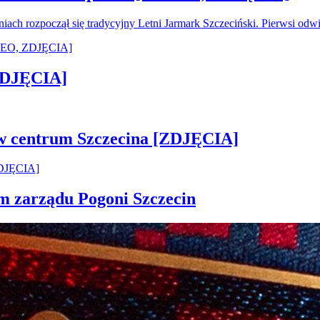
oniach rozpoczął się tradycyjny Letni Jarmark Szczeciński. Pierwsi od
[ZDJĘCIA]
 w centrum Szczecina [ZDJĘCIA]
em zarządu Pogoni Szczecin