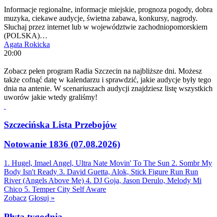
Informacje regionalne, informacje miejskie, prognoza pogody, dobra
muzyka, ciekawe audycje, świetna zabawa, konkursy, nagrody.
Słuchaj przez internet lub w województwie zachodniopomorskiem
(POLSKA)…
Agata Rokicka
20:00
Zobacz pełen program Radia Szczecin na najbliższe dni. Możesz
także cofnąć datę w kalendarzu i sprawdzić, jakie audycje były tego
dnia na antenie. W scenariuszach audycji znajdziesz listę wszystkich
uworów jakie wtedy graliśmy!
Szczecińska Lista Przebojów
Notowanie 1836 (07.08.2026)
1. Hugel, Imael Angel, Ultra Nate
Movin' To The Sun
2. Sombr
My
Body Isn't Ready
3. David Guetta, Alok, Stick Figure
Run Run
River (Angels Above Me)
4. DJ Goja, Jason Derulo, Melody
Mi
Chico
5. Temper City
Self Aware
Zobacz
Głosuj »
Płyta tygodnia