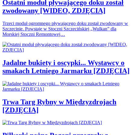
Ostatni moduł pływającego doku został
zwodowany [WIDEO, ZDJĘCIA]
Trzeci moduł ogromnego pływającego doku został zwodowany w
Szczecinie. Powstaje w Stoczni Szczecińskiej „Wulkan” dla
Morskiej Stoczni Remontowej…
Jadalne bukiety i oscypki... Wystawcy o
smakach Letniego Jarmarku [ZDJĘCIA]
Trwa Targ Rybny w Międzyzdrojach
[ZDJĘCIA]