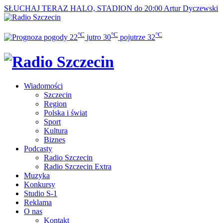
SŁUCHAJ TERAZ
HALO, STADION do 20:00
Artur Dyczewski
°C
°C
°C
22
jutro
30
pojutrze
32
Wiadomości
Szczecin
Region
Polska i świat
Sport
Kultura
Biznes
Podcasty
Radio Szczecin
Radio Szczecin Extra
Muzyka
Konkursy
Studio S-1
Reklama
O nas
Kontakt