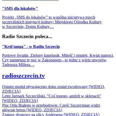
"SMS dla lokalsów"
Projekt „SMS do lokalsów” to wspólna inicjatywa trzech
szczecińskich instytucji kultury: Miejskiego Ośrodka Kultury
w Szczecinie, Domu Kultury…
Radio Szczecin poleca...
"Król tanga" - w Radiu Szczecin
Portowe światła, Zielony kapelusik, Miłość i smutek, Kwiat paproci,
Czy pamiętasz tę noc w Zakopanem - to jedne z wielu utworów
Tadeusza Millera…
radioszczecin.tv
Ostatni moduł pływającego doku został zwodowany [WIDEO,
ZDJĘCIA]
Letni Jarmark Szczeciński. "Coś innego, aniżeli w sklepach"
[WIDEO, ZDJĘCIA]
Plac Orła Białego w przebudowie. Część Szczecinian widzi
głównie beton [WIDEO, ZDJĘCIA]
Zmiany drogowe na ulicy Andersena [WIDEO, ZDJĘCIA]