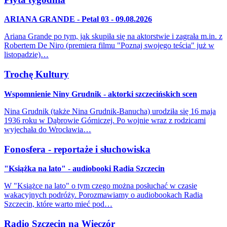
ARIANA GRANDE - Petal 03 - 09.08.2026
Ariana Grande po tym, jak skupiła się na aktorstwie i zagrała m.in. z
Robertem De Niro (premiera filmu "Poznaj swojego teścia" już w
listopadzie)…
Trochę Kultury
Wspomnienie Niny Grudnik - aktorki szczecińskich scen
Nina Grudnik (także Nina Grudnik-Banucha) urodziła się 16 maja
1936 roku w Dąbrowie Górniczej. Po wojnie wraz z rodzicami
wyjechała do Wrocławia…
Fonosfera - reportaże i słuchowiska
"Książka na lato" - audiobooki Radia Szczecin
W "Książce na lato" o tym czego można posłuchać w czasie
wakacyjnych podróży. Porozmawiamy o audiobookach Radia
Szczecin, które warto mieć pod…
Radio Szczecin na Wieczór