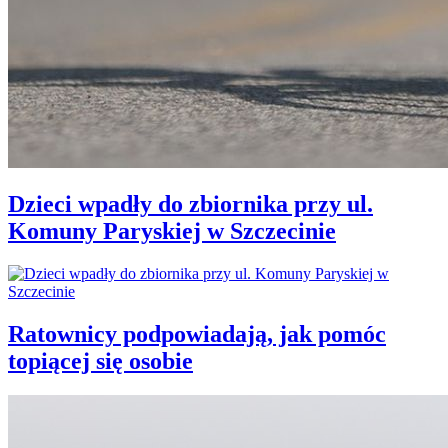
Dzieci wpadły do zbiornika przy ul.
Komuny Paryskiej w Szczecinie
Ratownicy podpowiadają, jak pomóc
topiącej się osobie