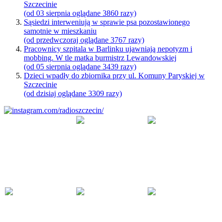
Szczecinie
(od 03 sierpnia oglądane 3860 razy)
Sąsiedzi interweniują w sprawie psa pozostawionego
samotnie w mieszkaniu
(od przedwczoraj oglądane 3767 razy)
Pracownicy szpitala w Barlinku ujawniają nepotyzm i
mobbing. W tle matka burmistrz Lewandowskiej
(od 05 sierpnia oglądane 3439 razy)
Dzieci wpadły do zbiornika przy ul. Komuny Paryskiej w
Szczecinie
(od dzisiaj oglądane 3309 razy)