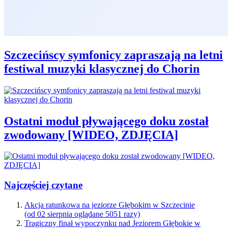
Szczecińscy symfonicy zapraszają na letni
festiwal muzyki klasycznej do Chorin
Ostatni moduł pływającego doku został
zwodowany [WIDEO, ZDJĘCIA]
Najczęściej czytane
Akcja ratunkowa na jeziorze Głębokim w Szczecinie
(od 02 sierpnia oglądane 5051 razy)
Tragiczny finał wypoczynku nad Jeziorem Głębokie w