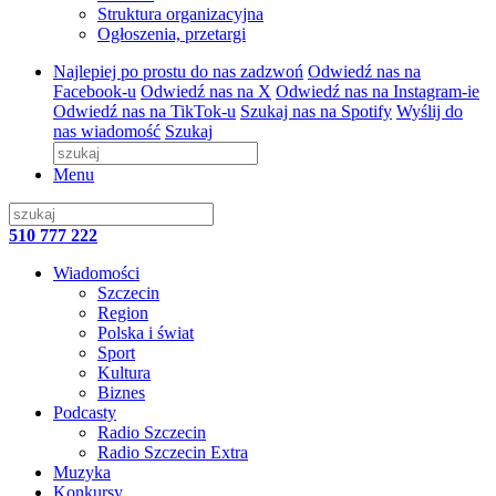
Struktura organizacyjna
Ogłoszenia, przetargi
Najlepiej po prostu do nas zadzwoń
Odwiedź nas na
Facebook-u
Odwiedź nas na X
Odwiedź nas na Instagram-ie
Odwiedź nas na TikTok-u
Szukaj nas na Spotify
Wyślij do
nas wiadomość
Szukaj
Menu
510 777 222
Wiadomości
Szczecin
Region
Polska i świat
Sport
Kultura
Biznes
Podcasty
Radio Szczecin
Radio Szczecin Extra
Muzyka
Konkursy