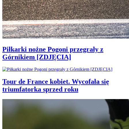
Piłkarki nożne Pogoni przegrały z
Górnikiem [ZDJĘCIA]
Tour de France kobiet. Wycofała się
triumfatorka sprzed roku