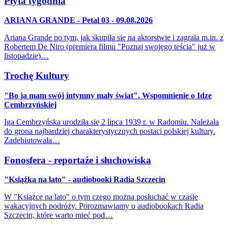
Płyta tygodnia
ARIANA GRANDE - Petal 03 - 09.08.2026
Ariana Grande po tym, jak skupiła się na aktorstwie i zagrała m.in. z
Robertem De Niro (premiera filmu "Poznaj swojego teścia" już w
listopadzie)…
Trochę Kultury
"Bo ja mam swój intymny mały świat". Wspomnienie o Idze
Cembrzyńskiej
Iga Cembrzyńska urodziła się 2 lipca 1939 r. w Radomiu. Należała
do grona najbardziej charakterystycznych postaci polskiej kultury.
Zadebiutowała…
Fonosfera - reportaże i słuchowiska
"Książka na lato" - audiobooki Radia Szczecin
W "Książce na lato" o tym czego można posłuchać w czasie
wakacyjnych podróży. Porozmawiamy o audiobookach Radia
Szczecin, które warto mieć pod…