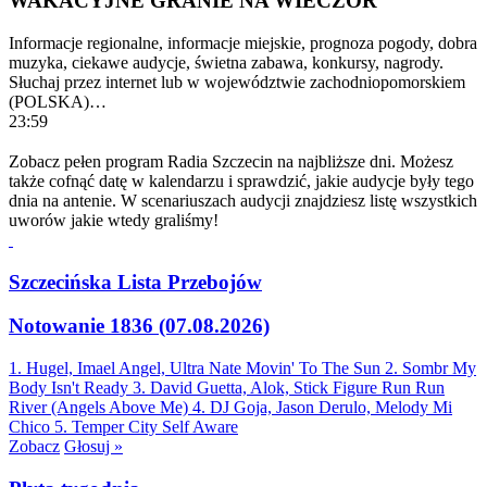
WAKACYJNE GRANIE NA WIECZÓR
Informacje regionalne, informacje miejskie, prognoza pogody, dobra
muzyka, ciekawe audycje, świetna zabawa, konkursy, nagrody.
Słuchaj przez internet lub w województwie zachodniopomorskiem
(POLSKA)…
23:59
Zobacz pełen program Radia Szczecin na najbliższe dni. Możesz
także cofnąć datę w kalendarzu i sprawdzić, jakie audycje były tego
dnia na antenie. W scenariuszach audycji znajdziesz listę wszystkich
uworów jakie wtedy graliśmy!
Szczecińska Lista Przebojów
Notowanie 1836 (07.08.2026)
1. Hugel, Imael Angel, Ultra Nate
Movin' To The Sun
2. Sombr
My
Body Isn't Ready
3. David Guetta, Alok, Stick Figure
Run Run
River (Angels Above Me)
4. DJ Goja, Jason Derulo, Melody
Mi
Chico
5. Temper City
Self Aware
Zobacz
Głosuj »