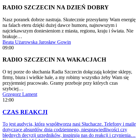
RADIO SZCZECIN NA DZIEŃ DOBRY
Nasz poranek dobrze nastraja. Skutecznie przesyłamy Wam energię
na falach eteru dzięki dużej dawce humoru, najnowszym i
najciekawszym doniesieniom z miasta, regionu, kraju i świata. Nie
brakuje…
Beata Użarowska
Jarosław Gowin
09:00
RADIO SZCZECIN NA WAKACJACH
O tej porze do słuchania Radia Szczecin dołączają kolejne sklepy,
firmy, biura i wielkie hale, a my robimy wszystko żeby Wam się
przyjemniej pracowało. Gramy przeboje przy których czas
szybciej…
Grzegorz Lament
12:00
CZAS REAKCJI
To jest audycja, którą współtworzą nasi Słuchacze. Telefony i maile
dotyczące absurdów dnia codziennego, niesprawiedliwości czy
błędnych decyzji urzędników, inspirują nas do reakcji i czynienia…