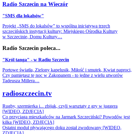
Radio Szczecin na Wieczór
"SMS dla lokalsów"
Projekt „SMS do lokalsów” to wspólna inicjatywa trzech
szczecińskich instytucji kultury: Miejskiego Ośrodka Kultury
w Szczecinie, Domu Kultury…
Radio Szczecin poleca...
"Król tanga" - w Radiu Szczecin
Portowe światła, Zielony kapelusik, Miłość i smutek, Kwiat paproci,
Czy pamiętasz tę noc w Zakopanem - to jedne z wielu utworów
Tadeusza Millera…
radioszczecin.tv
Rugby, szermierka i... zbijak, czyli warsztaty z gry w juggera
[WIDEO, ZDJĘCIA]
Co przyciąga mieszkańców na Jarmark Szczeciński? Powodów jest
kilka [WIDEO, ZDJĘCIA]
Ostatni moduł pływającego doku został zwodowany [WIDEO,
ZDJĘCIA]