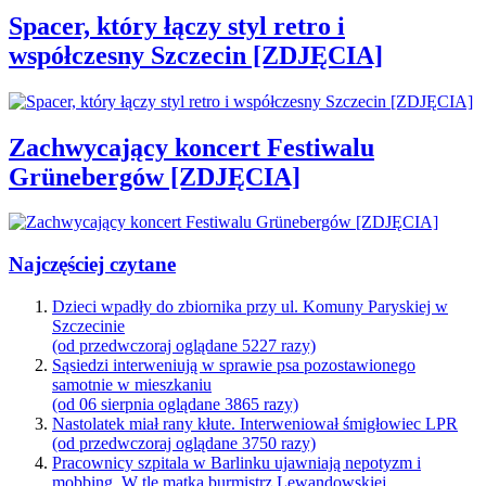
Spacer, który łączy styl retro i
współczesny Szczecin [ZDJĘCIA]
Zachwycający koncert Festiwalu
Grünebergów [ZDJĘCIA]
Najczęściej czytane
Dzieci wpadły do zbiornika przy ul. Komuny Paryskiej w
Szczecinie
(od przedwczoraj oglądane 5227 razy)
Sąsiedzi interweniują w sprawie psa pozostawionego
samotnie w mieszkaniu
(od 06 sierpnia oglądane 3865 razy)
Nastolatek miał rany kłute. Interweniował śmigłowiec LPR
(od przedwczoraj oglądane 3750 razy)
Pracownicy szpitala w Barlinku ujawniają nepotyzm i
mobbing. W tle matka burmistrz Lewandowskiej