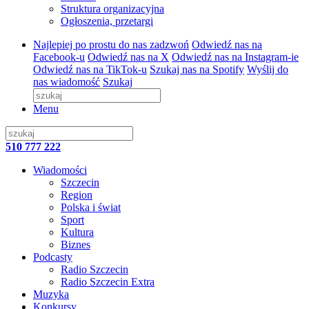
Struktura organizacyjna
Ogłoszenia, przetargi
Najlepiej po prostu do nas zadzwoń
Odwiedź nas na
Facebook-u
Odwiedź nas na X
Odwiedź nas na Instagram-ie
Odwiedź nas na TikTok-u
Szukaj nas na Spotify
Wyślij do
nas wiadomość
Szukaj
Menu
510 777 222
Wiadomości
Szczecin
Region
Polska i świat
Sport
Kultura
Biznes
Podcasty
Radio Szczecin
Radio Szczecin Extra
Muzyka
Konkursy