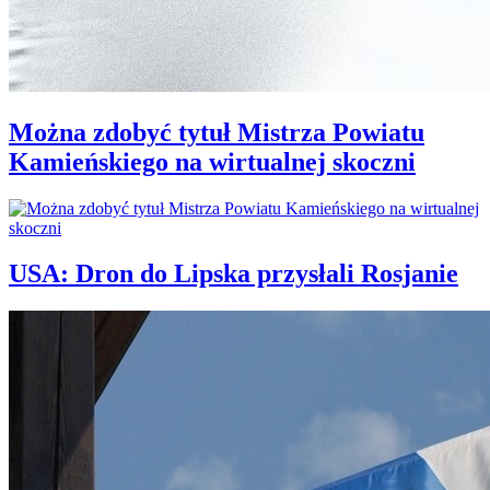
Można zdobyć tytuł Mistrza Powiatu
Kamieńskiego na wirtualnej skoczni
USA: Dron do Lipska przysłali Rosjanie