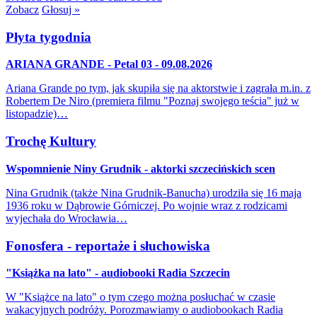
Zobacz
Głosuj »
Płyta tygodnia
ARIANA GRANDE - Petal 03 - 09.08.2026
Ariana Grande po tym, jak skupiła się na aktorstwie i zagrała m.in. z
Robertem De Niro (premiera filmu "Poznaj swojego teścia" już w
listopadzie)…
Trochę Kultury
Wspomnienie Niny Grudnik - aktorki szczecińskich scen
Nina Grudnik (także Nina Grudnik-Banucha) urodziła się 16 maja
1936 roku w Dąbrowie Górniczej. Po wojnie wraz z rodzicami
wyjechała do Wrocławia…
Fonosfera - reportaże i słuchowiska
"Książka na lato" - audiobooki Radia Szczecin
W "Książce na lato" o tym czego można posłuchać w czasie
wakacyjnych podróży. Porozmawiamy o audiobookach Radia