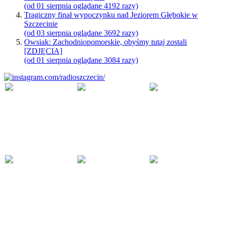
(od 01 sierpnia oglądane 4192 razy)
Tragiczny finał wypoczynku nad Jeziorem Głębokie w
Szczecinie
(od 03 sierpnia oglądane 3692 razy)
Owsiak: Zachodniopomorskie, obyśmy tutaj zostali
[ZDJĘCIA]
(od 01 sierpnia oglądane 3084 razy)