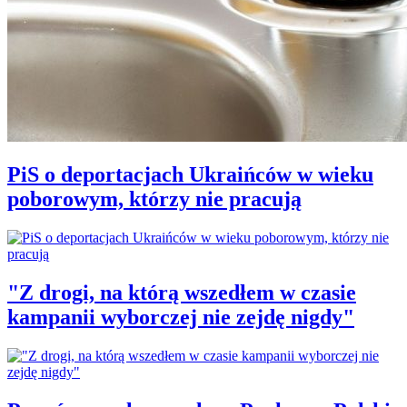
PiS o deportacjach Ukraińców w wieku
poborowym, którzy nie pracują
"Z drogi, na którą wszedłem w czasie
kampanii wyborczej nie zejdę nigdy"