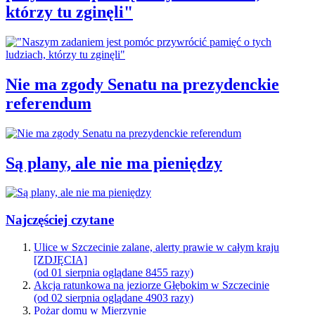
którzy tu zginęli"
Nie ma zgody Senatu na prezydenckie
referendum
Są plany, ale nie ma pieniędzy
Najczęściej czytane
Ulice w Szczecinie zalane, alerty prawie w całym kraju
[ZDJĘCIA]
(od 01 sierpnia oglądane 8455 razy)
Akcja ratunkowa na jeziorze Głębokim w Szczecinie
(od 02 sierpnia oglądane 4903 razy)
Pożar domu w Mierzynie