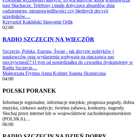
nasi Słuchacze. Telefony i maile dotyczące absurdów dnia
codziennego, niesprawiedliwości czy błędnych decyzji
urzędników…
Krzysztof Kukliński
Sławomir Orlik
02:00
RADIO SZCZECIN NA WIECZÓR
Szczecin, Polska, Europa, Świat - jak decyzje polityków i
naukowców oraz wydarzenia wpływają na otaczającą nas
rzeczywistość? O tym od poniedziałku do czwartku dyskutujemy w
Radiu Szczecin…
Małgorzata Frymus
Anna Kolmer
Joanna Skonieczna
04:00
POLSKI PORANEK
Informacje regionalne, informacje miejskie, prognoza pogody, dobra
muzyka, ciekawe audycje, świetna zabawa, konkursy, nagrody.
Słuchaj przez internet lub w województwie zachodniopomorskiem
(POLSKA)…
06:00
RADIO SZCZECIN NA DZIEŃ DOBRY