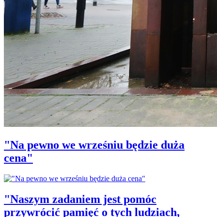
"Na pewno we wrześniu będzie duża
cena"
"Naszym zadaniem jest pomóc
przywrócić pamięć o tych ludziach,