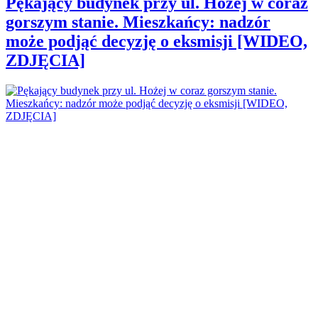
Pękający budynek przy ul. Hożej w coraz
gorszym stanie. Mieszkańcy: nadzór
może podjąć decyzję o eksmisji [WIDEO,
ZDJĘCIA]