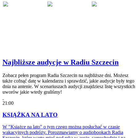
Najbliższe audycje w Radiu Szczecin
Zobacz pełen program Radia Szczecin na najbliższe dni. Możesz
także cofnąć datę w kalendarzu i sprawdzić, jakie audycje były tego
dnia na antenie. W scenariuszach audycji znajdziesz listę wszystkich
uworów jakie wtedy graliśmy!
21:00
KSIĄŻKA NA LATO
W "Książce na lato" o tym czego można posłuchać w czasie
wakacyjnych podróży. Porozmawiamy o audiobookach Radia
Szczecin, które warto mieć pod ręką w aucie, samochodzie i na