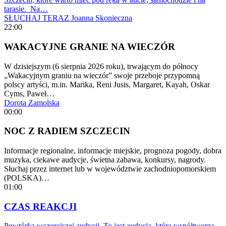
tarasie. Na…
SŁUCHAJ TERAZ
Joanna Skonieczna
22:00
WAKACYJNE GRANIE NA WIECZÓR
W dzisiejszym (6 sierpnia 2026 roku), trwającym do północy
„Wakacyjnym graniu na wieczór” swoje przeboje przypomną
polscy artyści, m.in. Marika, Reni Jusis, Margaret, Kayah, Oskar
Cyms, Paweł…
Dorota Zamolska
00:00
NOC Z RADIEM SZCZECIN
Informacje regionalne, informacje miejskie, prognoza pogody, dobra
muzyka, ciekawe audycje, świetna zabawa, konkursy, nagrody.
Słuchaj przez internet lub w województwie zachodniopomorskiem
(POLSKA)…
01:00
CZAS REAKCJI
Powtórka wczorajszej audycji. To jest audycja, którą współtworzą