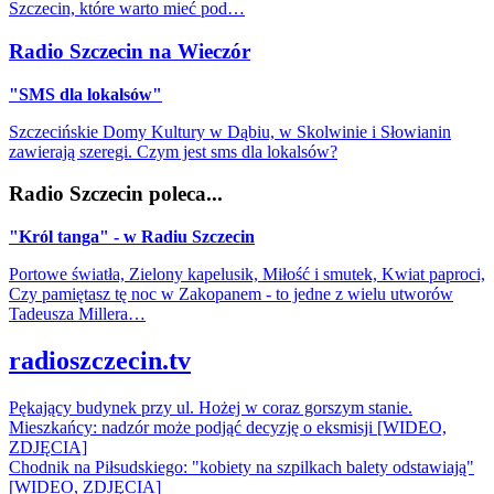
Szczecin, które warto mieć pod…
Radio Szczecin na Wieczór
"SMS dla lokalsów"
Szczecińskie Domy Kultury w Dąbiu, w Skolwinie i Słowianin
zawierają szeregi. Czym jest sms dla lokalsów?
Radio Szczecin poleca...
"Król tanga" - w Radiu Szczecin
Portowe światła, Zielony kapelusik, Miłość i smutek, Kwiat paproci,
Czy pamiętasz tę noc w Zakopanem - to jedne z wielu utworów
Tadeusza Millera…
radioszczecin.tv
Pękający budynek przy ul. Hożej w coraz gorszym stanie.
Mieszkańcy: nadzór może podjąć decyzję o eksmisji [WIDEO,
ZDJĘCIA]
Chodnik na Piłsudskiego: "kobiety na szpilkach balety odstawiają"
[WIDEO, ZDJĘCIA]