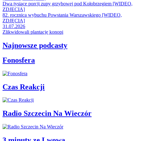
Dwa tysiące porcji zupy grzybowej pod Kołobrzegiem [WIDEO,
ZDJECIA]
82. rocznica wybuchu Powstania Warszawskiego [WIDEO,
ZDJĘCIA]
31.07.2026
Zlikwidowali plantację konopi
Najnowsze podcasty
Fonosfera
Czas Reakcji
Radio Szczecin Na Wieczór
3 minuty ze Lwowa