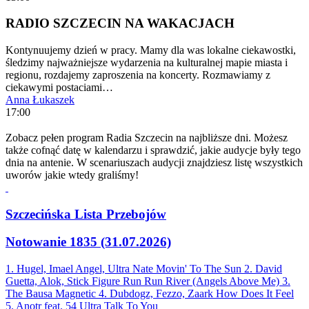
RADIO SZCZECIN NA WAKACJACH
Kontynuujemy dzień w pracy. Mamy dla was lokalne ciekawostki,
śledzimy najważniejsze wydarzenia na kulturalnej mapie miasta i
regionu, rozdajemy zaproszenia na koncerty. Rozmawiamy z
ciekawymi postaciami…
Anna Łukaszek
17:00
Zobacz pełen program Radia Szczecin na najbliższe dni. Możesz
także cofnąć datę w kalendarzu i sprawdzić, jakie audycje były tego
dnia na antenie. W scenariuszach audycji znajdziesz listę wszystkich
uworów jakie wtedy graliśmy!
Szczecińska Lista Przebojów
Notowanie 1835 (31.07.2026)
1. Hugel, Imael Angel, Ultra Nate
Movin' To The Sun
2. David
Guetta, Alok, Stick Figure
Run Run River (Angels Above Me)
3.
The Bausa
Magnetic
4. Dubdogz, Fezzo, Zaark
How Does It Feel
5. Anotr feat. 54 Ultra
Talk To You