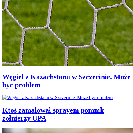
Węgiel z Kazachstanu w Szczecinie. Może
być problem
Ktoś zamalował sprayem pomnik
żołnierzy UPA