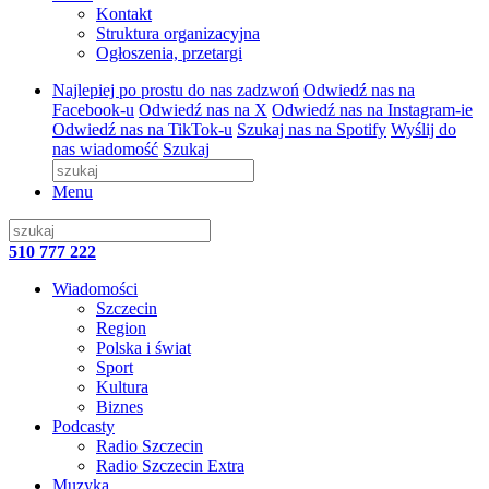
Kontakt
Struktura organizacyjna
Ogłoszenia, przetargi
Najlepiej po prostu do nas zadzwoń
Odwiedź nas na
Facebook-u
Odwiedź nas na X
Odwiedź nas na Instagram-ie
Odwiedź nas na TikTok-u
Szukaj nas na Spotify
Wyślij do
nas wiadomość
Szukaj
Menu
510 777 222
Wiadomości
Szczecin
Region
Polska i świat
Sport
Kultura
Biznes
Podcasty
Radio Szczecin
Radio Szczecin Extra
Muzyka