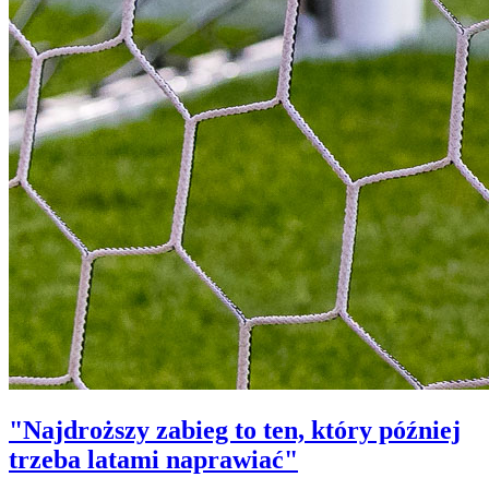
"Najdroższy zabieg to ten, który później
trzeba latami naprawiać"