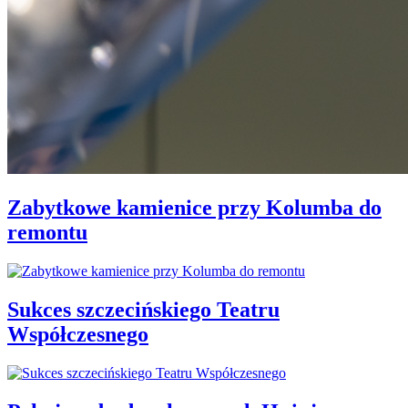
Zabytkowe kamienice przy Kolumba do
remontu
Sukces szczecińskiego Teatru
Współczesnego