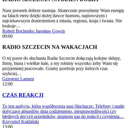
Nasz poranek dobrze nastraja. Skutecznie przesyłamy Wam energię
na falach eteru dzięki dużej dawce humoru, najnowszym i
najciekawszym doniesieniom z miasta, regionu, kraju i świata. Nie
brakuje…
Robert Bochenko
Jarosław Gowin
09:00
RADIO SZCZECIN NA WAKACJACH
O tej porze do słuchania Radia Szczecin dołączają kolejne sklepy,
firmy, biura i wielkie hale, a my robimy wszystko żeby Wam się
przyjemniej pracowało. Gramy przeboje przy których czas
szybciej…
Grzegorz Lament
12:00
CZAS REAKCJI
To jest audycja, którą współtworzą nasi Słuchacze. Telefony i maile
dotyczące absurdów dnia codziennego, niesprawiedliwości czy
błędnych decyzji urzędników, inspirują nas do reakcji i czynienia…
Krzysztof Kukliński
13:00