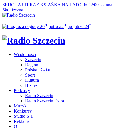
SŁUCHAJ TERAZ
KSIĄŻKA NA LATO do 22:00
Joanna
Skonieczna
°C
°C
°C
20
jutro
22
pojutrze
24
Wiadomości
Szczecin
Region
Polska i świat
Sport
Kultura
Biznes
Podcasty
Radio Szczecin
Radio Szczecin Extra
Muzyka
Konkursy
Studio S-1
Reklama
O nas