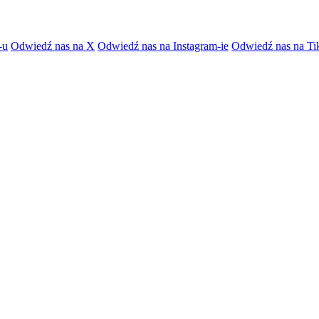
-u
Odwiedź nas na X
Odwiedź nas na Instagram-ie
Odwiedź nas na Ti