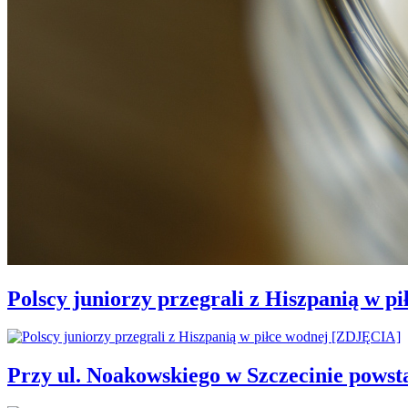
Polscy juniorzy przegrali z Hiszpanią w 
Przy ul. Noakowskiego w Szczecinie powst