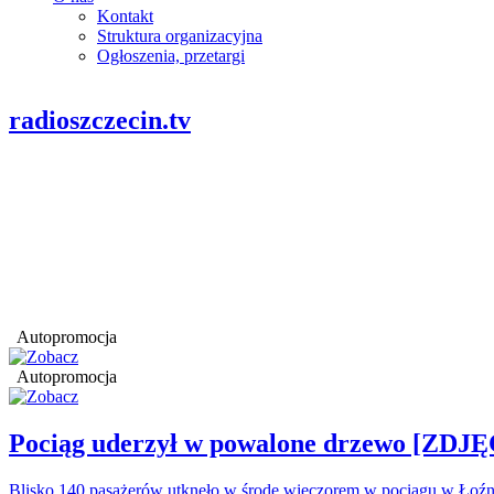
Kontakt
Struktura organizacyjna
Ogłoszenia, przetargi
radioszczecin.tv
Autopromocja
Autopromocja
Pociąg uderzył w powalone drzewo [ZDJĘ
Blisko 140 pasażerów utknęło w środę wieczorem w pociągu w Łoźn