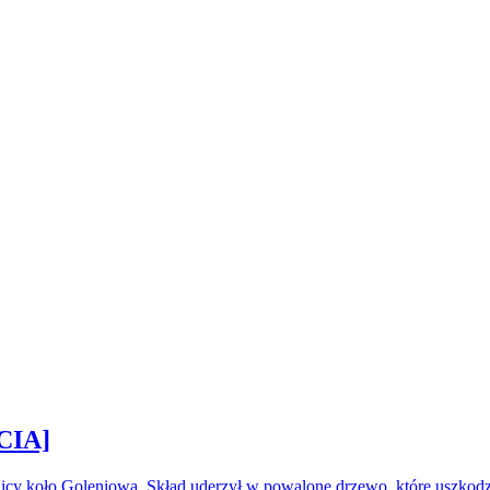
CIA]
icy koło Goleniowa. Skład uderzył w powalone drzewo, które uszkod