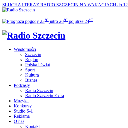
SŁUCHAJ TERAZ
RADIO SZCZECIN NA WAKACJACH do 12
°C
°C
°C
23
jutro
20
pojutrze
24
Wiadomości
Szczecin
Region
Polska i świat
Sport
Kultura
Biznes
Podcasty
Radio Szczecin
Radio Szczecin Extra
Muzyka
Konkursy
Studio S-1
Reklama
O nas
Kontakt