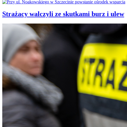
Strażacy walczyli ze skutkami burz i ulew