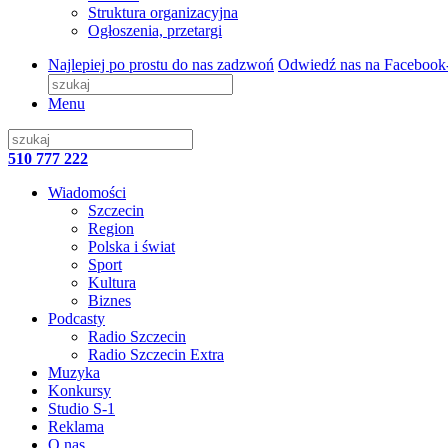
Struktura organizacyjna
Ogłoszenia, przetargi
Najlepiej po prostu do nas zadzwoń
Odwiedź nas na Facebook
Menu
510 777 222
Wiadomości
Szczecin
Region
Polska i świat
Sport
Kultura
Biznes
Podcasty
Radio Szczecin
Radio Szczecin Extra
Muzyka
Konkursy
Studio S-1
Reklama
O nas