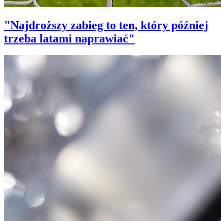
"Najdroższy zabieg to ten, który później
trzeba latami naprawiać"