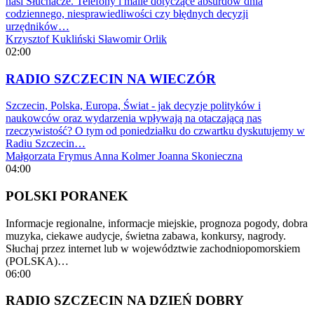
nasi Słuchacze. Telefony i maile dotyczące absurdów dnia
codziennego, niesprawiedliwości czy błędnych decyzji
urzędników…
Krzysztof Kukliński
Sławomir Orlik
02:00
RADIO SZCZECIN NA WIECZÓR
Szczecin, Polska, Europa, Świat - jak decyzje polityków i
naukowców oraz wydarzenia wpływają na otaczającą nas
rzeczywistość? O tym od poniedziałku do czwartku dyskutujemy w
Radiu Szczecin…
Małgorzata Frymus
Anna Kolmer
Joanna Skonieczna
04:00
POLSKI PORANEK
Informacje regionalne, informacje miejskie, prognoza pogody, dobra
muzyka, ciekawe audycje, świetna zabawa, konkursy, nagrody.
Słuchaj przez internet lub w województwie zachodniopomorskiem
(POLSKA)…
06:00
RADIO SZCZECIN NA DZIEŃ DOBRY