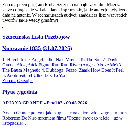
Zobacz pełen program Radia Szczecin na najbliższe dni. Możesz
także cofnąć datę w kalendarzu i sprawdzić, jakie audycje były tego
dnia na antenie. W scenariuszach audycji znajdziesz listę wszystkich
uworów jakie wtedy graliśmy!
Szczecińska Lista Przebojów
Notowanie 1835 (31.07.2026)
1. Hugel, Imael Angel, Ultra Nate
Movin' To The Sun
2. David
Guetta, Alok, Stick Figure
Run Run River (Angels Above Me)
3.
The Bausa
Magnetic
4. Dubdogz, Fezzo, Zaark
How Does It Feel
5. Anotr feat. 54 Ultra
Talk To You
Zobacz
Głosuj »
Płyta tygodnia
ARIANA GRANDE - Petal 03 - 09.08.2026
Ariana Grande po tym, jak skupiła się na aktorstwie i zagrała m.in. z
Robertem De Niro (premiera filmu "Poznaj swojego teścia" już w
listopadzie)…