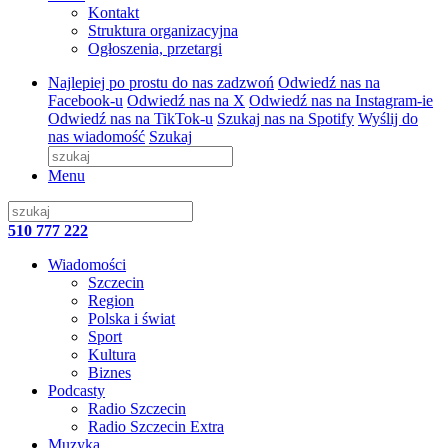
Kontakt
Struktura organizacyjna
Ogłoszenia, przetargi
Najlepiej po prostu do nas zadzwoń
Odwiedź nas na
Facebook-u
Odwiedź nas na X
Odwiedź nas na Instagram-ie
Odwiedź nas na TikTok-u
Szukaj nas na Spotify
Wyślij do
nas wiadomość
Szukaj
Menu
510 777 222
Wiadomości
Szczecin
Region
Polska i świat
Sport
Kultura
Biznes
Podcasty
Radio Szczecin
Radio Szczecin Extra
Muzyka