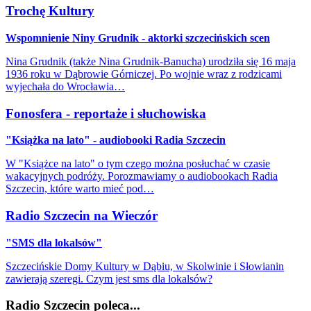
Trochę Kultury
Wspomnienie Niny Grudnik - aktorki szczecińskich scen
Nina Grudnik (także Nina Grudnik-Banucha) urodziła się 16 maja
1936 roku w Dąbrowie Górniczej. Po wojnie wraz z rodzicami
wyjechała do Wrocławia…
Fonosfera - reportaże i słuchowiska
"Książka na lato" - audiobooki Radia Szczecin
W "Książce na lato" o tym czego można posłuchać w czasie
wakacyjnych podróży. Porozmawiamy o audiobookach Radia
Szczecin, które warto mieć pod…
Radio Szczecin na Wieczór
"SMS dla lokalsów"
Szczecińskie Domy Kultury w Dąbiu, w Skolwinie i Słowianin
zawierają szeregi. Czym jest sms dla lokalsów?
Radio Szczecin poleca...