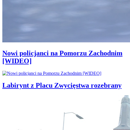
Nowi policjanci na Pomorzu Zachodnim
[WIDEO]
Labirynt z Placu Zwycięstwa rozebrany