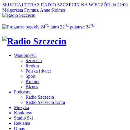
SŁUCHAJ TERAZ
RADIO SZCZECIN NA WIECZÓR do 21:00
Małgorzata Frymus, Anna Kolmer
°C
°C
°C
24
jutro
22
pojutrze
24
Wiadomości
Szczecin
Region
Polska i świat
Sport
Kultura
Biznes
Podcasty
Radio Szczecin
Radio Szczecin Extra
Muzyka
Konkursy
Studio S-1
Reklama
O nas