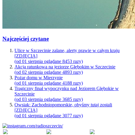
Najczęściej czytane
Ulice w Szczecinie zalane, alerty prawie w całym kraju
[ZDJĘCIA]
(od 01 sierpnia oglądane 8453 razy)
Akcja ratunkowa na jeziorze Głębokim w Szczecinie
(od 02 sierpnia oglądane 4893 razy)
Pożar domu w Mierzynie
(od 01 sierpnia oglądane 4188 razy)
Tragiczny finał wypoczynku nad Jeziorem Głębokie w
Szczecinie
(od 03 sierpnia oglądane 3685 razy)
Owsiak: Zachodniopomorskie, obyśmy tutaj zostali
[ZDJĘCIA]
(od 01 sierpnia oglądane 3077 razy)