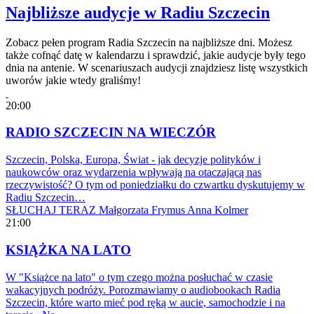
Najbliższe audycje w Radiu Szczecin
Zobacz pełen program Radia Szczecin na najbliższe dni. Możesz
także cofnąć datę w kalendarzu i sprawdzić, jakie audycje były tego
dnia na antenie. W scenariuszach audycji znajdziesz listę wszystkich
uworów jakie wtedy graliśmy!
20:00
RADIO SZCZECIN NA WIECZÓR
Szczecin, Polska, Europa, Świat - jak decyzje polityków i
naukowców oraz wydarzenia wpływają na otaczającą nas
rzeczywistość? O tym od poniedziałku do czwartku dyskutujemy w
Radiu Szczecin…
SŁUCHAJ TERAZ
Małgorzata Frymus
Anna Kolmer
21:00
KSIĄŻKA NA LATO
W "Książce na lato" o tym czego można posłuchać w czasie
wakacyjnych podróży. Porozmawiamy o audiobookach Radia
Szczecin, które warto mieć pod ręką w aucie, samochodzie i na