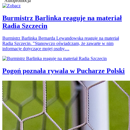
Autopromocja
Burmistrz Barlinka reaguje na materiał
Radia Szczecin
Burmistrz Barlinka Bernarda Lewandowska reaguje na materiał
Radia Szczecin. "Stanowczo oświadczam, że zawarte w nim
informacje dotyczące mojej osoby…
Pogoń poznała rywala w Pucharze Polski