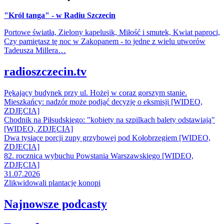
"Król tanga" - w Radiu Szczecin
Portowe światła, Zielony kapelusik, Miłość i smutek, Kwiat paproci,
Czy pamiętasz tę noc w Zakopanem - to jedne z wielu utworów
Tadeusza Millera…
radioszczecin.tv
Pękający budynek przy ul. Hożej w coraz gorszym stanie.
Mieszkańcy: nadzór może podjąć decyzję o eksmisji [WIDEO,
ZDJĘCIA]
Chodnik na Piłsudskiego: "kobiety na szpilkach balety odstawiają"
[WIDEO, ZDJĘCIA]
Dwa tysiące porcji zupy grzybowej pod Kołobrzegiem [WIDEO,
ZDJECIA]
82. rocznica wybuchu Powstania Warszawskiego [WIDEO,
ZDJĘCIA]
31.07.2026
Zlikwidowali plantację konopi
Najnowsze podcasty