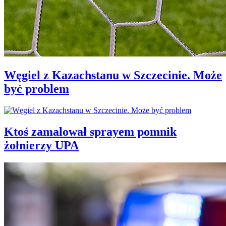
Węgiel z Kazachstanu w Szczecinie. Może
być problem
Ktoś zamalował sprayem pomnik
żołnierzy UPA