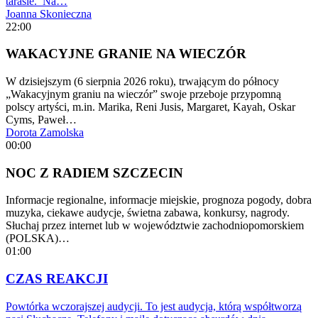
tarasie. Na…
Joanna Skonieczna
22:00
WAKACYJNE GRANIE NA WIECZÓR
W dzisiejszym (6 sierpnia 2026 roku), trwającym do północy
„Wakacyjnym graniu na wieczór” swoje przeboje przypomną
polscy artyści, m.in. Marika, Reni Jusis, Margaret, Kayah, Oskar
Cyms, Paweł…
Dorota Zamolska
00:00
NOC Z RADIEM SZCZECIN
Informacje regionalne, informacje miejskie, prognoza pogody, dobra
muzyka, ciekawe audycje, świetna zabawa, konkursy, nagrody.
Słuchaj przez internet lub w województwie zachodniopomorskiem
(POLSKA)…
01:00
CZAS REAKCJI
Powtórka wczorajszej audycji. To jest audycja, którą współtworzą