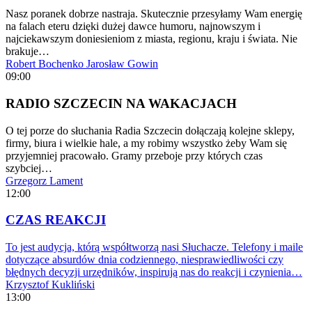
Nasz poranek dobrze nastraja. Skutecznie przesyłamy Wam energię
na falach eteru dzięki dużej dawce humoru, najnowszym i
najciekawszym doniesieniom z miasta, regionu, kraju i świata. Nie
brakuje…
Robert Bochenko
Jarosław Gowin
09:00
RADIO SZCZECIN NA WAKACJACH
O tej porze do słuchania Radia Szczecin dołączają kolejne sklepy,
firmy, biura i wielkie hale, a my robimy wszystko żeby Wam się
przyjemniej pracowało. Gramy przeboje przy których czas
szybciej…
Grzegorz Lament
12:00
CZAS REAKCJI
To jest audycja, którą współtworzą nasi Słuchacze. Telefony i maile
dotyczące absurdów dnia codziennego, niesprawiedliwości czy
błędnych decyzji urzędników, inspirują nas do reakcji i czynienia…
Krzysztof Kukliński
13:00