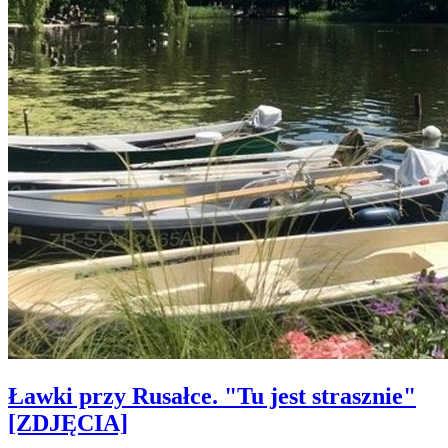
Ławki przy Rusałce. "Tu jest strasznie"
[ZDJĘCIA]