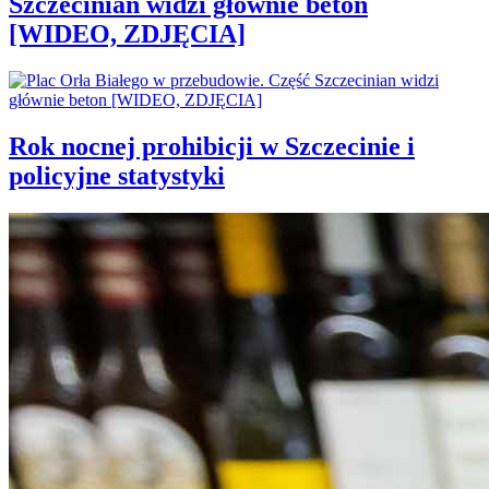
Szczecinian widzi głównie beton
[WIDEO, ZDJĘCIA]
Rok nocnej prohibicji w Szczecinie i
policyjne statystyki