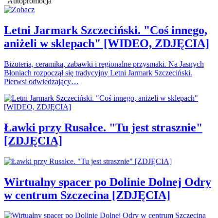
Autopromocja
Letni Jarmark Szczeciński. "Coś innego,
aniżeli w sklepach" [WIDEO, ZDJĘCIA]
Biżuteria, ceramika, zabawki i regionalne przysmaki. Na Jasnych
Błoniach rozpoczął się tradycyjny Letni Jarmark Szczeciński.
Pierwsi odwiedzający…
Ławki przy Rusałce. "Tu jest strasznie"
[ZDJĘCIA]
Wirtualny spacer po Dolinie Dolnej Odry
w centrum Szczecina [ZDJĘCIA]