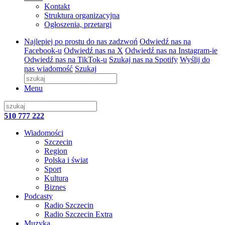
Kontakt
Struktura organizacyjna
Ogłoszenia, przetargi
Najlepiej po prostu do nas zadzwoń
Odwiedź nas na
Facebook-u
Odwiedź nas na X
Odwiedź nas na Instagram-ie
Odwiedź nas na TikTok-u
Szukaj nas na Spotify
Wyślij do
nas wiadomość
Szukaj
Menu
510 777 222
Wiadomości
Szczecin
Region
Polska i świat
Sport
Kultura
Biznes
Podcasty
Radio Szczecin
Radio Szczecin Extra
Muzyka