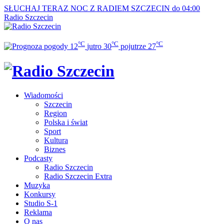
SŁUCHAJ TERAZ
NOC Z RADIEM SZCZECIN do 04:00
Radio Szczecin
°C
°C
°C
12
jutro
30
pojutrze
27
Wiadomości
Szczecin
Region
Polska i świat
Sport
Kultura
Biznes
Podcasty
Radio Szczecin
Radio Szczecin Extra
Muzyka
Konkursy
Studio S-1
Reklama
O nas