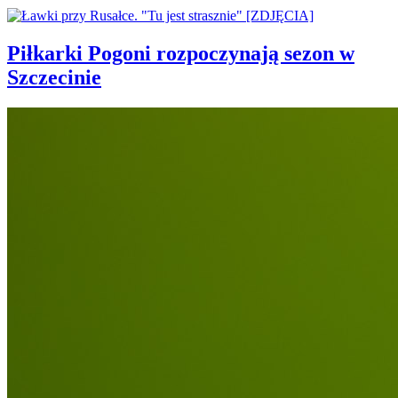
Piłkarki Pogoni rozpoczynają sezon w
Szczecinie