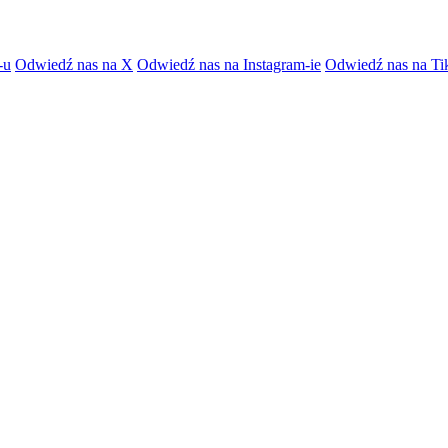
-u
Odwiedź nas na X
Odwiedź nas na Instagram-ie
Odwiedź nas na Ti