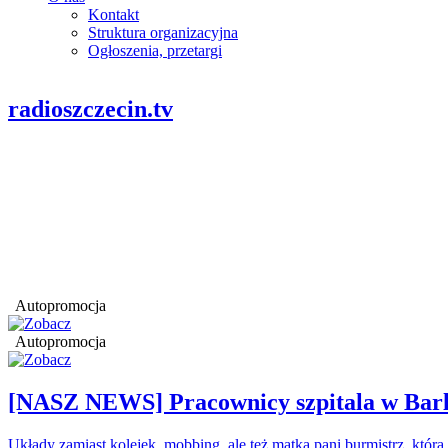
Kontakt
Struktura organizacyjna
Ogłoszenia, przetargi
radioszczecin.tv
Autopromocja
Autopromocja
[NASZ NEWS] Pracownicy szpitala w Barl
Układy zamiast kolejek, mobbing, ale też matka pani burmistrz, któr