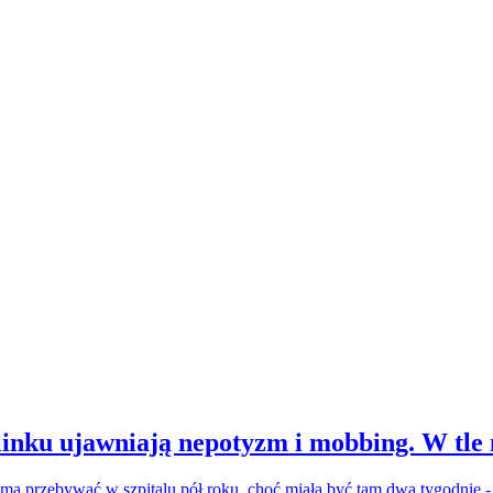
inku ujawniają nepotyzm i mobbing. W tle
a ma przebywać w szpitalu pół roku, choć miała być tam dwa tygodnie 