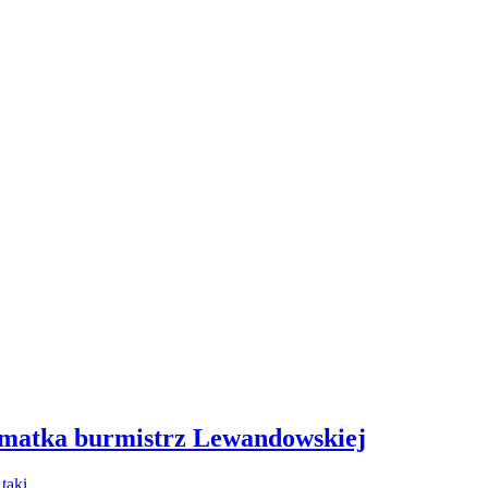
 matka burmistrz Lewandowskiej
- taki…