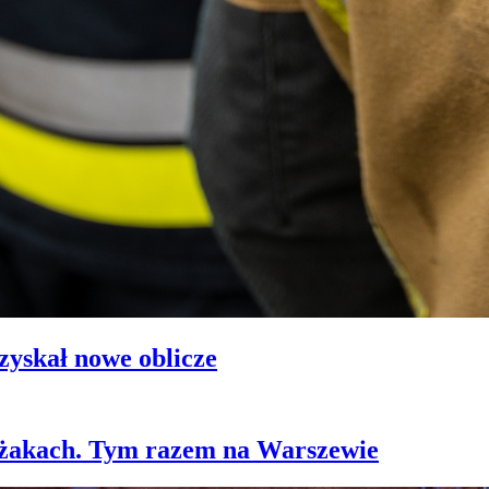
zyskał nowe oblicze
leżakach. Tym razem na Warszewie