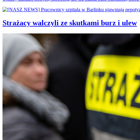
Strażacy walczyli ze skutkami burz i ulew