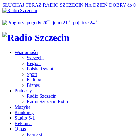
SŁUCHAJ TERAZ
RADIO SZCZECIN NA DZIEŃ DOBRY do 0
°C
°C
°C
20
jutro
21
pojutrze
24
Wiadomości
Szczecin
Region
Polska i świat
Sport
Kultura
Biznes
Podcasty
Radio Szczecin
Radio Szczecin Extra
Muzyka
Konkursy
Studio S-1
Reklama
O nas
Kontakt