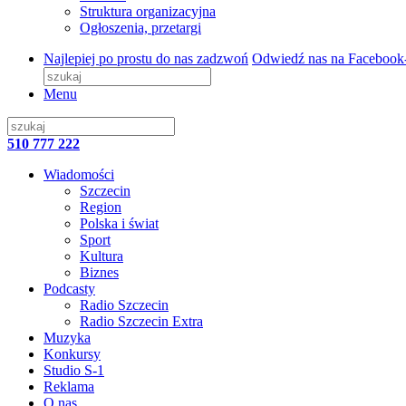
Struktura organizacyjna
Ogłoszenia, przetargi
Najlepiej po prostu do nas zadzwoń
Odwiedź nas na Facebook
Menu
510 777 222
Wiadomości
Szczecin
Region
Polska i świat
Sport
Kultura
Biznes
Podcasty
Radio Szczecin
Radio Szczecin Extra
Muzyka
Konkursy
Studio S-1
Reklama
O nas