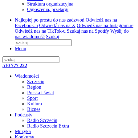
Struktura organizacyjna
Ogłoszenia, przetargi
Najlepiej po prostu do nas zadzwoń
Odwiedź nas na
Facebook-u
Odwiedź nas na X
Odwiedź nas na Instagram-ie
Odwiedź nas na TikTok-u
Szukaj nas na Spotify
Wyślij do
nas wiadomość
Szukaj
Menu
510 777 222
Wiadomości
Szczecin
Region
Polska i świat
Sport
Kultura
Biznes
Podcasty
Radio Szczecin
Radio Szczecin Extra
Muzyka
Konkursy