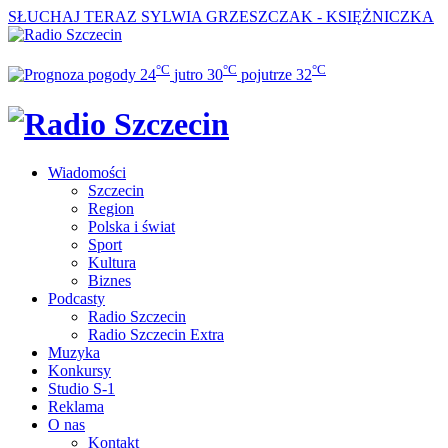
SŁUCHAJ TERAZ
SYLWIA GRZESZCZAK - KSIĘŻNICZKA
°C
°C
°C
24
jutro
30
pojutrze
32
Wiadomości
Szczecin
Region
Polska i świat
Sport
Kultura
Biznes
Podcasty
Radio Szczecin
Radio Szczecin Extra
Muzyka
Konkursy
Studio S-1
Reklama
O nas
Kontakt