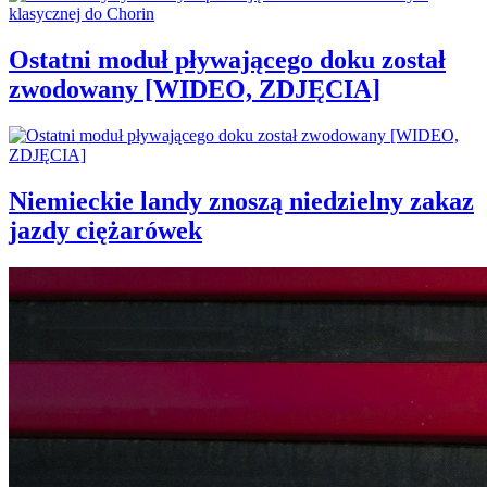
Ostatni moduł pływającego doku został
zwodowany [WIDEO, ZDJĘCIA]
Niemieckie landy znoszą niedzielny zakaz
jazdy ciężarówek