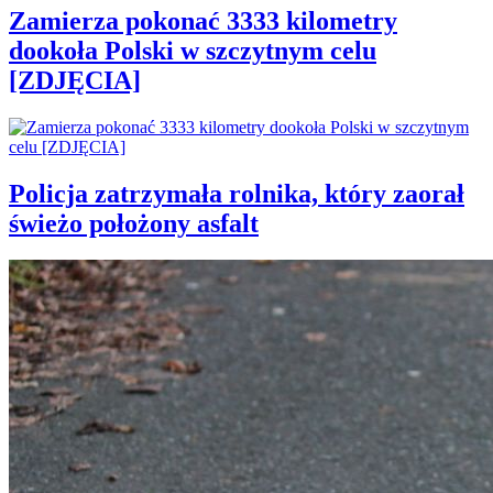
Zamierza pokonać 3333 kilometry
dookoła Polski w szczytnym celu
[ZDJĘCIA]
Policja zatrzymała rolnika, który zaorał
świeżo położony asfalt