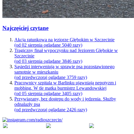
Najczęściej czytane
Akcja ratunkowa na jeziorze Głębokim w Szczecinie
(od 02 sierpnia oglądane 5040 razy)
Tragiczny finał wypoczynku nad Jeziorem Głębokie w
Szczecinie
(od 03 sierpnia oglądane 3846 razy)
Sąsiedzi interweniują w sprawie psa pozostawionego
samotnie w mieszkaniu
(od przedwczoraj oglądane 3759 razy)
Pracownicy szpitala w Barlinku ujawniają nepotyzm i
mobbing. W tle matka burmistrz Lewandowskiej
(od 05 sierpnia oglądane 3405 razy)
Przywiązany, bez dostępu do wody i jedzenia. Służby
odnalazły psa
(od przedwczoraj oglądane 2426 razy)