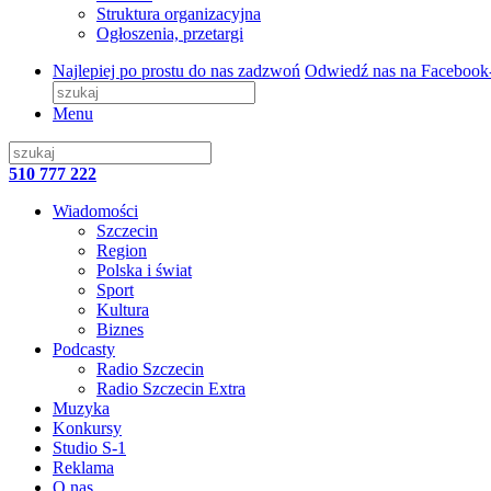
Struktura organizacyjna
Ogłoszenia, przetargi
Najlepiej po prostu do nas zadzwoń
Odwiedź nas na Facebook
Menu
510 777 222
Wiadomości
Szczecin
Region
Polska i świat
Sport
Kultura
Biznes
Podcasty
Radio Szczecin
Radio Szczecin Extra
Muzyka
Konkursy
Studio S-1
Reklama
O nas