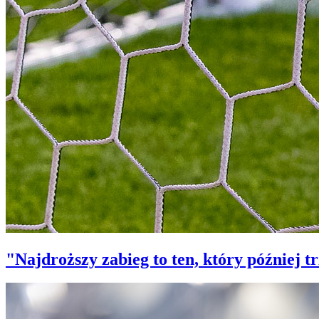
"Najdroższy zabieg to ten, który później 