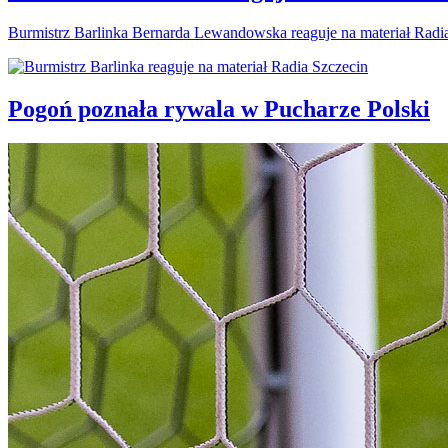
Burmistrz Barlinka Bernarda Lewandowska reaguje na materiał Radi
Pogoń poznała rywala w Pucharze Polski