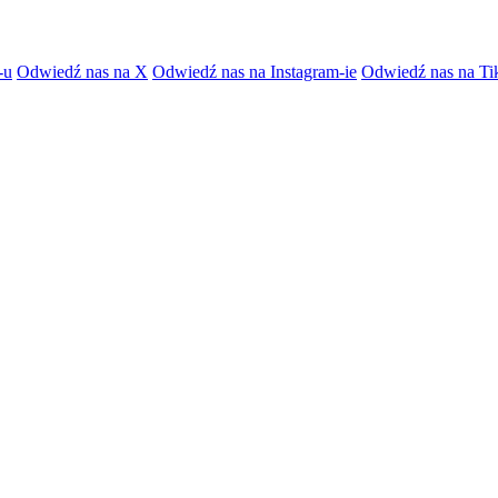
-u
Odwiedź nas na X
Odwiedź nas na Instagram-ie
Odwiedź nas na Ti