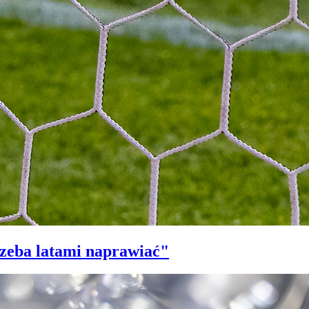
trzeba latami naprawiać"