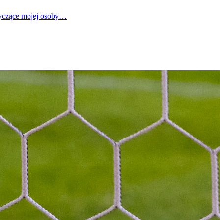
tyczące mojej osoby…