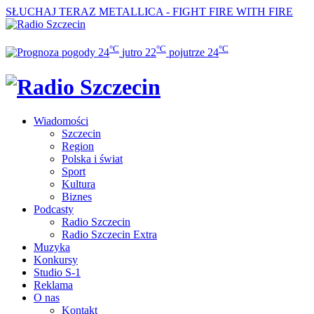
SŁUCHAJ TERAZ
METALLICA - FIGHT FIRE WITH FIRE
°C
°C
°C
24
jutro
22
pojutrze
24
Wiadomości
Szczecin
Region
Polska i świat
Sport
Kultura
Biznes
Podcasty
Radio Szczecin
Radio Szczecin Extra
Muzyka
Konkursy
Studio S-1
Reklama
O nas
Kontakt