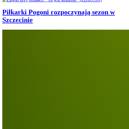
Piłkarki Pogoni rozpoczynają sezon w
Szczecinie