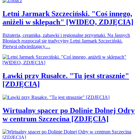
Letni Jarmark Szczeciński. "Coś innego,
aniżeli w sklepach" [WIDEO, ZDJĘCIA]
Biżuteria, ceramika, zabawki i regionalne przysmaki. Na Jasnych
Błoniach rozpoczął się tradycyjny Letni Jarmark Szczeciński.
Pierwsi odwiedzający…
Ławki przy Rusałce. "Tu jest strasznie"
[ZDJĘCIA]
Wirtualny spacer po Dolinie Dolnej Odry
w centrum Szczecina [ZDJĘCIA]