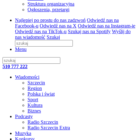
Struktura organizacyjna
Ogłoszenia, przetargi
Najlepiej po prostu do nas zadzwoń
Odwiedź nas na
Facebook-u
Odwiedź nas na X
Odwiedź nas na Instagram-ie
Odwiedź nas na TikTok-u
Szukaj nas na Spotify
Wyślij do
nas wiadomość
Szukaj
Menu
510 777 222
Wiadomości
Szczecin
Region
Polska i świat
Sport
Kultura
Biznes
Podcasty
Radio Szczecin
Radio Szczecin Extra
Muzyka
Konkursy