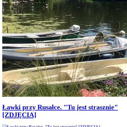
Ławki przy Rusałce. "Tu jest strasznie"
[ZDJĘCIA]