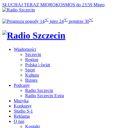
SŁUCHAJ TERAZ
MIQROKOSMOS do 23:59
Miqro
°C
°C
°C
14
jutro
24
pojutrze
30
Wiadomości
Szczecin
Region
Polska i świat
Sport
Kultura
Biznes
Podcasty
Radio Szczecin
Radio Szczecin Extra
Muzyka
Konkursy
Studio S-1
Reklama
O nas
Kontakt