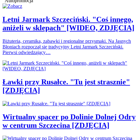
Autopromocja
Letni Jarmark Szczeciński. "Coś innego,
aniżeli w sklepach" [WIDEO, ZDJĘCIA]
Biżuteria, ceramika, zabawki i regionalne przysmaki. Na Jasnych
Błoniach rozpoczął się tradycyjny Letni Jarmark Szczeciński.
Pierwsi odwiedzający…
Ławki przy Rusałce. "Tu jest strasznie"
[ZDJĘCIA]
Wirtualny spacer po Dolinie Dolnej Odry
w centrum Szczecina [ZDJĘCIA]