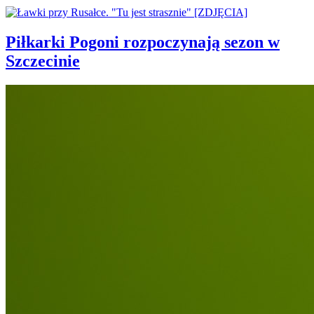
Piłkarki Pogoni rozpoczynają sezon w
Szczecinie