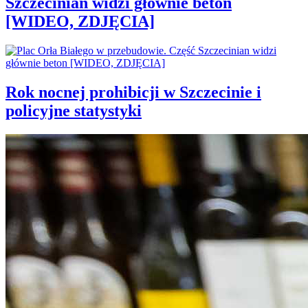
Szczecinian widzi głównie beton
[WIDEO, ZDJĘCIA]
Rok nocnej prohibicji w Szczecinie i
policyjne statystyki