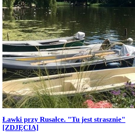
Ławki przy Rusałce. "Tu jest strasznie"
[ZDJĘCIA]