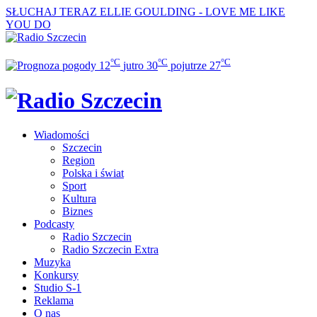
SŁUCHAJ TERAZ
ELLIE GOULDING - LOVE ME LIKE
YOU DO
°C
°C
°C
12
jutro
30
pojutrze
27
Wiadomości
Szczecin
Region
Polska i świat
Sport
Kultura
Biznes
Podcasty
Radio Szczecin
Radio Szczecin Extra
Muzyka
Konkursy
Studio S-1
Reklama
O nas