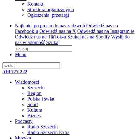
Kontakt
Struktura organizacyjna
Ogłoszenia, przetargi
Najlepiej po prostu do nas zadzwoń
Odwiedź nas na
Facebook-u
Odwiedź nas na X
Odwiedź nas na Instagram-ie
Odwiedź nas na TikTok-u
Szukaj nas na Spotify
Wyślij do
nas wiadomość
Szukaj
Menu
510 777 222
Wiadomości
Szczecin
Region
Polska i świat
Sport
Kultura
Biznes
Podcasty
Radio Szczecin
Radio Szczecin Extra
Muzyka