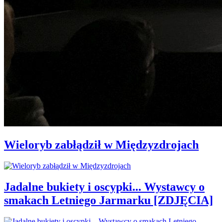
Wieloryb zabłądził w Międzyzdrojach
Jadalne bukiety i oscypki... Wystawcy o
smakach Letniego Jarmarku [ZDJĘCIA]