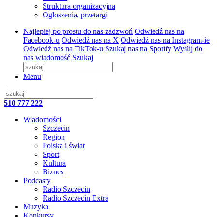
Struktura organizacyjna
Ogłoszenia, przetargi
Najlepiej po prostu do nas zadzwoń
Odwiedź nas na
Facebook-u
Odwiedź nas na X
Odwiedź nas na Instagram-ie
Odwiedź nas na TikTok-u
Szukaj nas na Spotify
Wyślij do
nas wiadomość
Szukaj
Menu
510 777 222
Wiadomości
Szczecin
Region
Polska i świat
Sport
Kultura
Biznes
Podcasty
Radio Szczecin
Radio Szczecin Extra
Muzyka
Konkursy