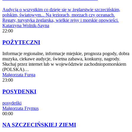
Audycja o wszystkim co dzieje się w żeglarstwie szczecińskim,
polskim, światowym... Na jeziorach, morzach czy oceanach.
Regaty, turystyka żeglarska, wielkie rejsy i morskie opowieści.
Katarzyna Wolnik-Sayna
22:00
POŻYTECZNI
Informacje regionalne, informacje miejskie, prognoza pogody, dobra
muzyka, ciekawe audycje, świetna zabawa, konkursy, nagrody.
Słuchaj przez internet lub w województwie zachodniopomorskiem
(POLSKA)…
Małgorzata Furga
23:00
POSYDENKI
posydeńki
Małgorzata Frymus
00:00
NA SZCZECIŃSKIEJ ZIEMI