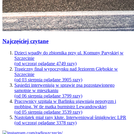
Najczęściej czytane
Dzieci wpadły do zbiornika przy ul. Komuny Paryskiej w
Szczecinie
(od wczoraj oglądane 4749 razy)
Tragiczny finał wypoczynku nad Jeziorem Głębokie w
Szczecinie
(od 03 sierpnia oglądane 3905 razy)
Sąsiedzi interweniują w sprawie psa pozostawionego
samotnie w mieszkaniu
(od 06 sierpnia oglądane 3799 razy)
Pracownicy szpitala w Barlinku ujawniają nepotyzm i
mobbing. W tle matka burmistrz Lewandowskiej
(od 05 sierpnia oglądane 3539 razy)
Nastolatek miał rany kłute. Interweniował śmigłowiec LPR
(od wczoraj oglądane 3378 razy)