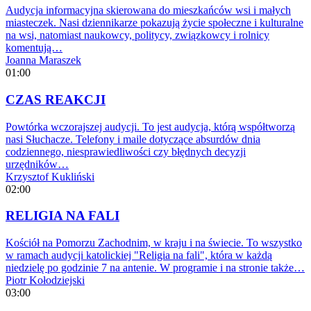
Audycja informacyjna skierowana do mieszkańców wsi i małych
miasteczek. Nasi dziennikarze pokazują życie społeczne i kulturalne
na wsi, natomiast naukowcy, politycy, związkowcy i rolnicy
komentują…
Joanna Maraszek
01:00
CZAS REAKCJI
Powtórka wczorajszej audycji. To jest audycja, którą współtworzą
nasi Słuchacze. Telefony i maile dotyczące absurdów dnia
codziennego, niesprawiedliwości czy błędnych decyzji
urzędników…
Krzysztof Kukliński
02:00
RELIGIA NA FALI
Kościół na Pomorzu Zachodnim, w kraju i na świecie. To wszystko
w ramach audycji katolickiej "Religia na fali", która w każdą
niedzielę po godzinie 7 na antenie. W programie i na stronie także…
Piotr Kołodziejski
03:00