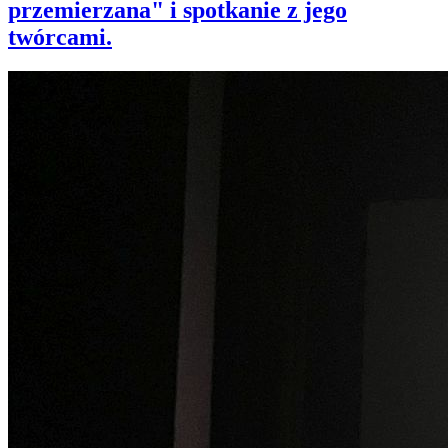
przemierzana" i spotkanie z jego
twórcami.