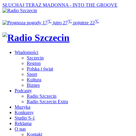
SŁUCHAJ TERAZ
MADONNA - INTO THE GROOVE
°C
°C
°C
17
jutro
27
pojutrze
22
Wiadomości
Szczecin
Region
Polska i świat
Sport
Kultura
Biznes
Podcasty
Radio Szczecin
Radio Szczecin Extra
Muzyka
Konkursy
Studio S-1
Reklama
O nas
Kontakt