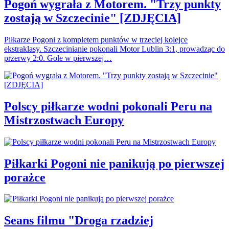
Pogoń wygrała z Motorem. "Trzy punkty
zostają w Szczecinie" [ZDJĘCIA]
Piłkarze Pogoni z kompletem punktów w trzeciej kolejce
ekstraklasy. Szczecinianie pokonali Motor Lublin 3:1, prowadząc do
przerwy 2:0. Gole w pierwszej…
Polscy piłkarze wodni pokonali Peru na
Mistrzostwach Europy
Piłkarki Pogoni nie panikują po pierwszej
porażce
Seans filmu "Droga rzadziej