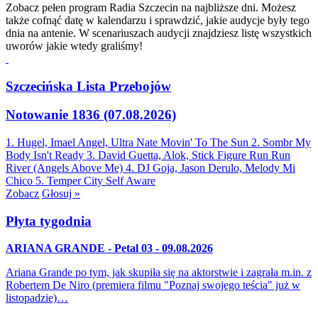
Zobacz pełen program Radia Szczecin na najbliższe dni. Możesz
także cofnąć datę w kalendarzu i sprawdzić, jakie audycje były tego
dnia na antenie. W scenariuszach audycji znajdziesz listę wszystkich
uworów jakie wtedy graliśmy!
Szczecińska Lista Przebojów
Notowanie 1836 (07.08.2026)
1. Hugel, Imael Angel, Ultra Nate
Movin' To The Sun
2. Sombr
My
Body Isn't Ready
3. David Guetta, Alok, Stick Figure
Run Run
River (Angels Above Me)
4. DJ Goja, Jason Derulo, Melody
Mi
Chico
5. Temper City
Self Aware
Zobacz
Głosuj »
Płyta tygodnia
ARIANA GRANDE - Petal 03 - 09.08.2026
Ariana Grande po tym, jak skupiła się na aktorstwie i zagrała m.in. z
Robertem De Niro (premiera filmu "Poznaj swojego teścia" już w
listopadzie)…