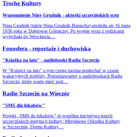
Trochę Kultury
Wspomnienie Niny Grudnik - aktorki szczecińskich scen
Nina Grudnik (także Nina Grudnik-Banucha) urodziła się 16 maja
1936 roku w Dąbrowie Górniczej. Po wojnie wraz z rodzicami
wyjechała do Wrocławia…
Fonosfera - reportaże i słuchowiska
"Książka na lato" - audiobooki Radia Szczecin
W "Książce na lato" o tym czego można posłuchać w czasie
wakacyjnych podróży. Porozmawiamy o audiobookach Radia
Szczecin, które warto mieć pod…
Radio Szczecin na Wieczór
"SMS dla lokalsów"
Projekt „SMS do lokalsów” to wspólna inicjatywa trzech
szczecińskich instytucji kultury: Miejskiego Ośrodka Kultury
w Szczecinie, Domu Kultury…