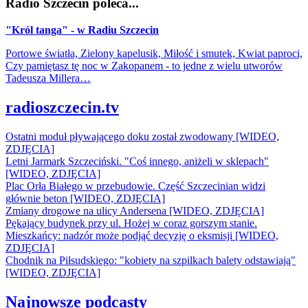
Radio Szczecin poleca...
"Król tanga" - w Radiu Szczecin
Portowe światła, Zielony kapelusik, Miłość i smutek, Kwiat paproci,
Czy pamiętasz tę noc w Zakopanem - to jedne z wielu utworów
Tadeusza Millera…
radioszczecin.tv
Ostatni moduł pływającego doku został zwodowany [WIDEO,
ZDJĘCIA]
Letni Jarmark Szczeciński. "Coś innego, aniżeli w sklepach"
[WIDEO, ZDJĘCIA]
Plac Orła Białego w przebudowie. Część Szczecinian widzi
głównie beton [WIDEO, ZDJĘCIA]
Zmiany drogowe na ulicy Andersena [WIDEO, ZDJĘCIA]
Pękający budynek przy ul. Hożej w coraz gorszym stanie.
Mieszkańcy: nadzór może podjąć decyzję o eksmisji [WIDEO,
ZDJĘCIA]
Chodnik na Piłsudskiego: "kobiety na szpilkach balety odstawiają"
[WIDEO, ZDJĘCIA]
Najnowsze podcasty