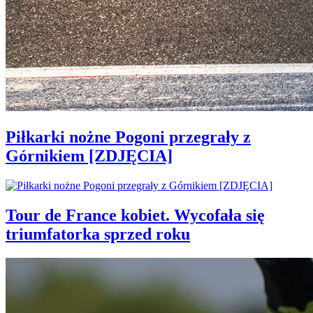
Piłkarki nożne Pogoni przegrały z
Górnikiem [ZDJĘCIA]
Tour de France kobiet. Wycofała się
triumfatorka sprzed roku