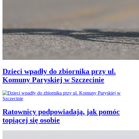
Dzieci wpadły do zbiornika przy ul.
Komuny Paryskiej w Szczecinie
Ratownicy podpowiadają, jak pomóc
topiącej się osobie