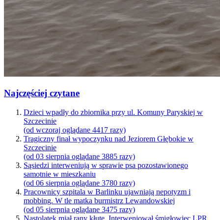
Najczęściej czytane
Dzieci wpadły do zbiornika przy ul. Komuny Paryskiej w
Szczecinie
(od wczoraj oglądane 4417 razy)
Tragiczny finał wypoczynku nad Jeziorem Głębokie w
Szczecinie
(od 03 sierpnia oglądane 3885 razy)
Sąsiedzi interweniują w sprawie psa pozostawionego
samotnie w mieszkaniu
(od 06 sierpnia oglądane 3780 razy)
Pracownicy szpitala w Barlinku ujawniają nepotyzm i
mobbing. W tle matka burmistrz Lewandowskiej
(od 05 sierpnia oglądane 3475 razy)
Nastolatek miał rany kłute. Interweniował śmigłowiec LPR