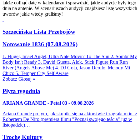
także cofnąć datę w kalendarzu i sprawdzić, jakie audycje były tego
dnia na antenie. W scenariuszach audycji znajdziesz listę wszystkich
uworów jakie wtedy graliśmy!
Szczecińska Lista Przebojów
Notowanie 1836 (07.08.2026)
1. Hugel, Imael Angel, Ultra Nate
Movin' To The Sun
2. Sombr
My
Body Isn't Ready
3. David Guetta, Alok, Stick Figure
Run Run
River (Angels Above Me)
4. DJ Goja, Jason Derulo, Melody
Mi
Chico
5. Temper City
Self Aware
Zobacz
Głosuj »
Płyta tygodnia
ARIANA GRANDE - Petal 03 - 09.08.2026
Ariana Grande po tym, jak skupiła się na aktorstwie i zagrała m.in. z
Robertem De Niro (premiera filmu "Poznaj swojego teścia" już w
listopadzie)…
Trochę Kultury