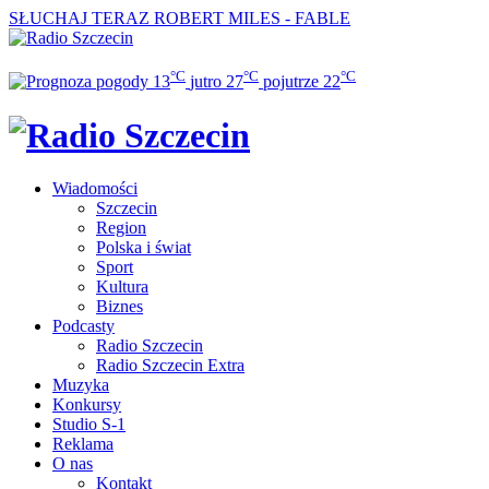
SŁUCHAJ TERAZ
ROBERT MILES - FABLE
°C
°C
°C
13
jutro
27
pojutrze
22
Wiadomości
Szczecin
Region
Polska i świat
Sport
Kultura
Biznes
Podcasty
Radio Szczecin
Radio Szczecin Extra
Muzyka
Konkursy
Studio S-1
Reklama
O nas
Kontakt