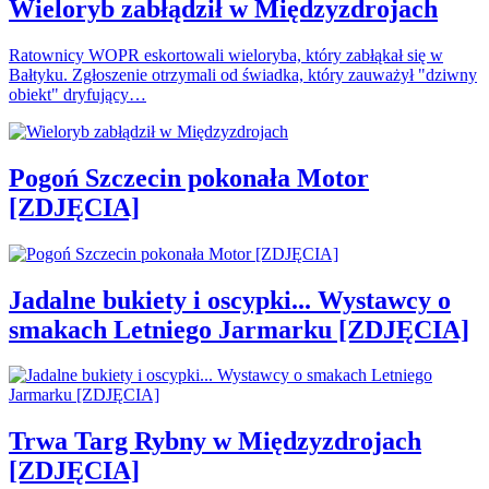
Wieloryb zabłądził w Międzyzdrojach
Ratownicy WOPR eskortowali wieloryba, który zabłąkał się w
Bałtyku. Zgłoszenie otrzymali od świadka, który zauważył "dziwny
obiekt" dryfujący…
Pogoń Szczecin pokonała Motor
[ZDJĘCIA]
Jadalne bukiety i oscypki... Wystawcy o
smakach Letniego Jarmarku [ZDJĘCIA]
Trwa Targ Rybny w Międzyzdrojach
[ZDJĘCIA]