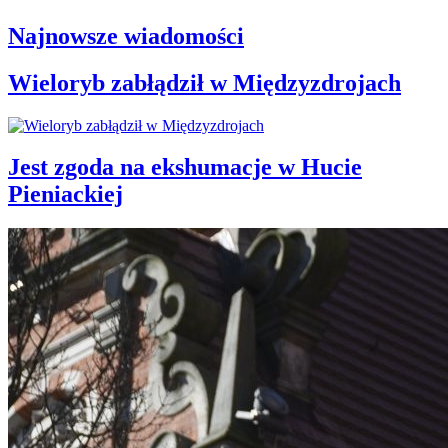
Najnowsze wiadomości
Wieloryb zabłądził w Międzyzdrojach
Jest zgoda na ekshumacje w Hucie
Pieniackiej