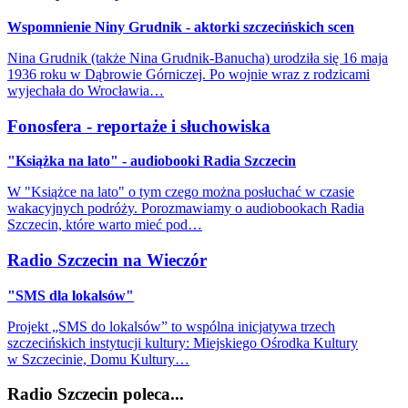
Wspomnienie Niny Grudnik - aktorki szczecińskich scen
Nina Grudnik (także Nina Grudnik-Banucha) urodziła się 16 maja
1936 roku w Dąbrowie Górniczej. Po wojnie wraz z rodzicami
wyjechała do Wrocławia…
Fonosfera - reportaże i słuchowiska
"Książka na lato" - audiobooki Radia Szczecin
W "Książce na lato" o tym czego można posłuchać w czasie
wakacyjnych podróży. Porozmawiamy o audiobookach Radia
Szczecin, które warto mieć pod…
Radio Szczecin na Wieczór
"SMS dla lokalsów"
Projekt „SMS do lokalsów” to wspólna inicjatywa trzech
szczecińskich instytucji kultury: Miejskiego Ośrodka Kultury
w Szczecinie, Domu Kultury…
Radio Szczecin poleca...