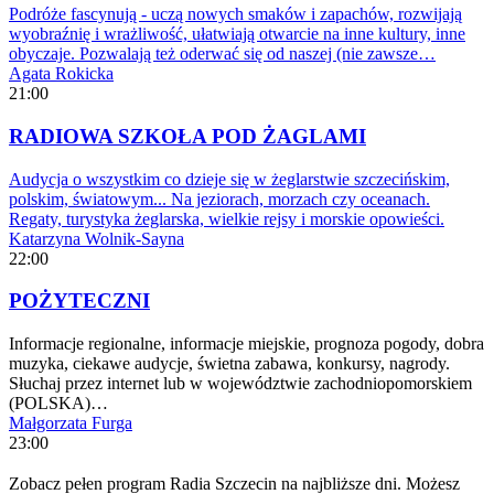
Podróże fascynują - uczą nowych smaków i zapachów, rozwijają
wyobraźnię i wrażliwość, ułatwiają otwarcie na inne kultury, inne
obyczaje. Pozwalają też oderwać się od naszej (nie zawsze…
Agata Rokicka
21:00
RADIOWA SZKOŁA POD ŻAGLAMI
Audycja o wszystkim co dzieje się w żeglarstwie szczecińskim,
polskim, światowym... Na jeziorach, morzach czy oceanach.
Regaty, turystyka żeglarska, wielkie rejsy i morskie opowieści.
Katarzyna Wolnik-Sayna
22:00
POŻYTECZNI
Informacje regionalne, informacje miejskie, prognoza pogody, dobra
muzyka, ciekawe audycje, świetna zabawa, konkursy, nagrody.
Słuchaj przez internet lub w województwie zachodniopomorskiem
(POLSKA)…
Małgorzata Furga
23:00
Zobacz pełen program Radia Szczecin na najbliższe dni. Możesz