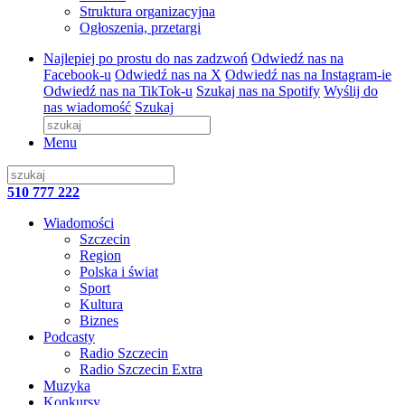
Struktura organizacyjna
Ogłoszenia, przetargi
Najlepiej po prostu do nas zadzwoń
Odwiedź nas na
Facebook-u
Odwiedź nas na X
Odwiedź nas na Instagram-ie
Odwiedź nas na TikTok-u
Szukaj nas na Spotify
Wyślij do
nas wiadomość
Szukaj
Menu
510 777 222
Wiadomości
Szczecin
Region
Polska i świat
Sport
Kultura
Biznes
Podcasty
Radio Szczecin
Radio Szczecin Extra
Muzyka
Konkursy