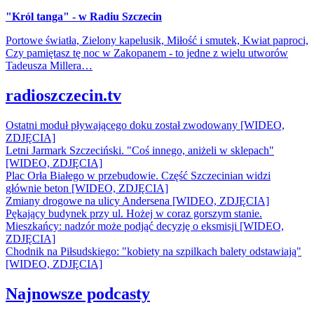
"Król tanga" - w Radiu Szczecin
Portowe światła, Zielony kapelusik, Miłość i smutek, Kwiat paproci,
Czy pamiętasz tę noc w Zakopanem - to jedne z wielu utworów
Tadeusza Millera…
radioszczecin.tv
Ostatni moduł pływającego doku został zwodowany [WIDEO,
ZDJĘCIA]
Letni Jarmark Szczeciński. "Coś innego, aniżeli w sklepach"
[WIDEO, ZDJĘCIA]
Plac Orła Białego w przebudowie. Część Szczecinian widzi
głównie beton [WIDEO, ZDJĘCIA]
Zmiany drogowe na ulicy Andersena [WIDEO, ZDJĘCIA]
Pękający budynek przy ul. Hożej w coraz gorszym stanie.
Mieszkańcy: nadzór może podjąć decyzję o eksmisji [WIDEO,
ZDJĘCIA]
Chodnik na Piłsudskiego: "kobiety na szpilkach balety odstawiają"
[WIDEO, ZDJĘCIA]
Najnowsze podcasty