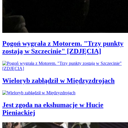
Pogoń wygrała z Motorem. "Trzy punkty
zostają w Szczecinie" [ZDJĘCIA]
Wieloryb zabłądził w Międzyzdrojach
Jest zgoda na ekshumacje w Hucie
Pieniackiej