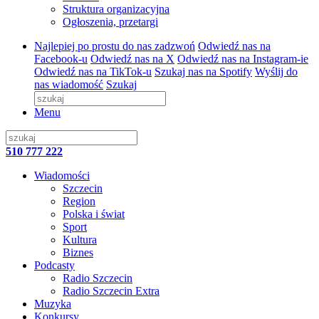
Struktura organizacyjna
Ogłoszenia, przetargi
Najlepiej po prostu do nas zadzwoń
Odwiedź nas na
Facebook-u
Odwiedź nas na X
Odwiedź nas na Instagram-ie
Odwiedź nas na TikTok-u
Szukaj nas na Spotify
Wyślij do
nas wiadomość
Szukaj
Menu
510 777 222
Wiadomości
Szczecin
Region
Polska i świat
Sport
Kultura
Biznes
Podcasty
Radio Szczecin
Radio Szczecin Extra
Muzyka
Konkursy