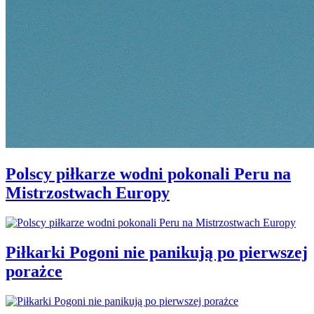
Polscy piłkarze wodni pokonali Peru na
Mistrzostwach Europy
Piłkarki Pogoni nie panikują po pierwszej
porażce