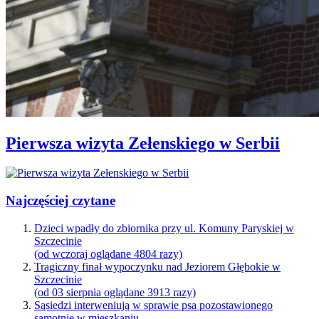
Pierwsza wizyta Zełenskiego w Serbii
Najczęściej czytane
Dzieci wpadły do zbiornika przy ul. Komuny Paryskiej w
Szczecinie
(od wczoraj oglądane 4804 razy)
Tragiczny finał wypoczynku nad Jeziorem Głębokie w
Szczecinie
(od 03 sierpnia oglądane 3913 razy)
Sąsiedzi interweniują w sprawie psa pozostawionego
samotnie w mieszkaniu