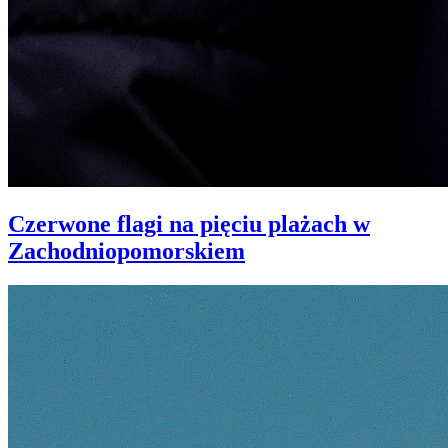
Czerwone flagi na pięciu plażach w
Zachodniopomorskiem