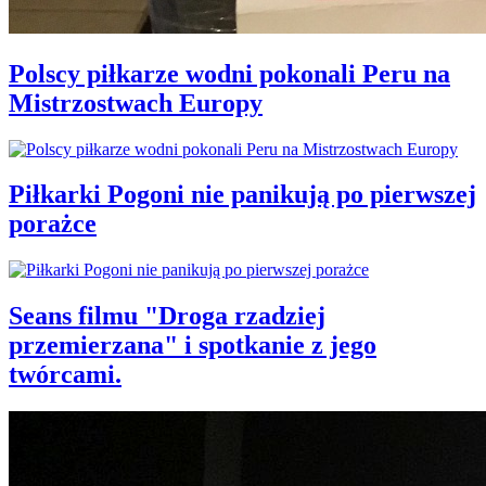
Polscy piłkarze wodni pokonali Peru na
Mistrzostwach Europy
Piłkarki Pogoni nie panikują po pierwszej
porażce
Seans filmu "Droga rzadziej
przemierzana" i spotkanie z jego
twórcami.