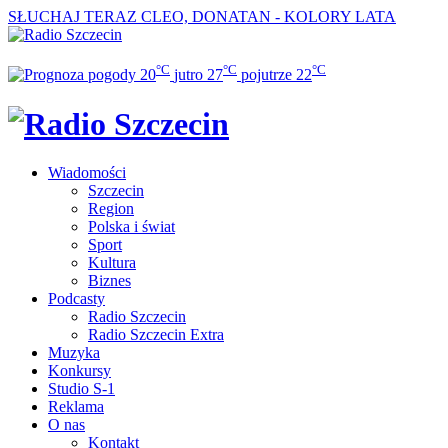
SŁUCHAJ TERAZ
CLEO, DONATAN - KOLORY LATA
°C
°C
°C
20
jutro
27
pojutrze
22
Wiadomości
Szczecin
Region
Polska i świat
Sport
Kultura
Biznes
Podcasty
Radio Szczecin
Radio Szczecin Extra
Muzyka
Konkursy
Studio S-1
Reklama
O nas
Kontakt