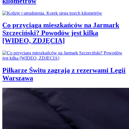
kilometrów
Co przyciąga mieszkańców na Jarmark
Szczeciński? Powodów jest kilka
[WIDEO, ZDJĘCIA]
Piłkarze Świtu zagrają z rezerwami Legii
Warszawa