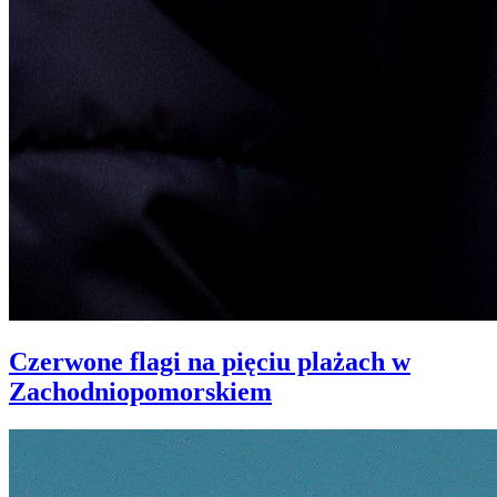
Czerwone flagi na pięciu plażach w
Zachodniopomorskiem