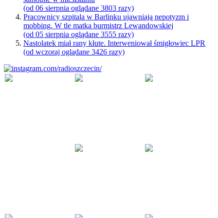
(od 06 sierpnia oglądane 3803 razy)
Pracownicy szpitala w Barlinku ujawniają nepotyzm i
mobbing. W tle matka burmistrz Lewandowskiej
(od 05 sierpnia oglądane 3555 razy)
Nastolatek miał rany kłute. Interweniował śmigłowiec LPR
(od wczoraj oglądane 3426 razy)