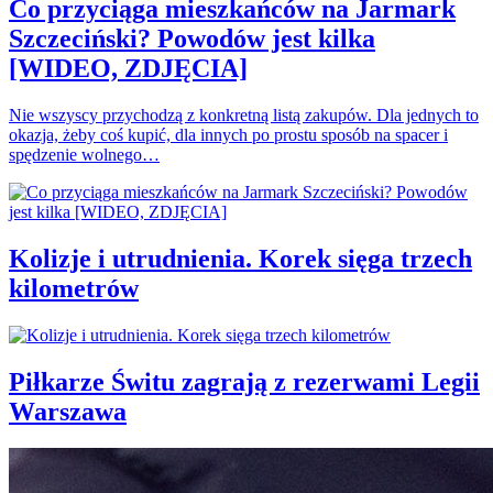
Co przyciąga mieszkańców na Jarmark
Szczeciński? Powodów jest kilka
[WIDEO, ZDJĘCIA]
Nie wszyscy przychodzą z konkretną listą zakupów. Dla jednych to
okazja, żeby coś kupić, dla innych po prostu sposób na spacer i
spędzenie wolnego…
Kolizje i utrudnienia. Korek sięga trzech
kilometrów
Piłkarze Świtu zagrają z rezerwami Legii
Warszawa