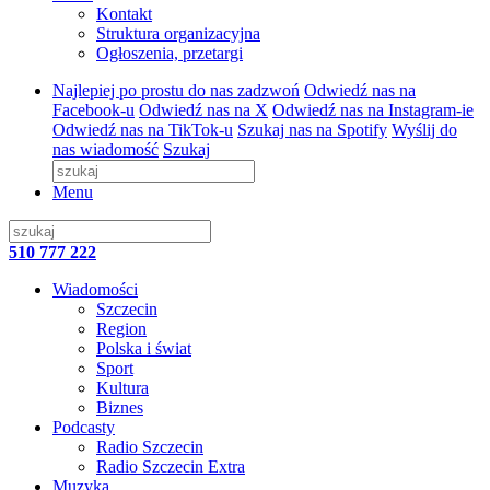
Kontakt
Struktura organizacyjna
Ogłoszenia, przetargi
Najlepiej po prostu do nas zadzwoń
Odwiedź nas na
Facebook-u
Odwiedź nas na X
Odwiedź nas na Instagram-ie
Odwiedź nas na TikTok-u
Szukaj nas na Spotify
Wyślij do
nas wiadomość
Szukaj
Menu
510 777 222
Wiadomości
Szczecin
Region
Polska i świat
Sport
Kultura
Biznes
Podcasty
Radio Szczecin
Radio Szczecin Extra
Muzyka