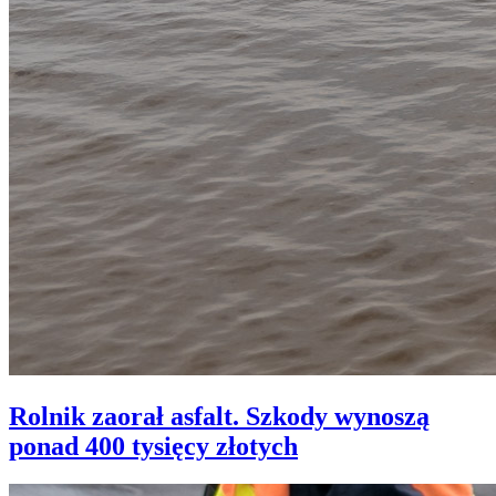
Rolnik zaorał asfalt. Szkody wynoszą
ponad 400 tysięcy złotych