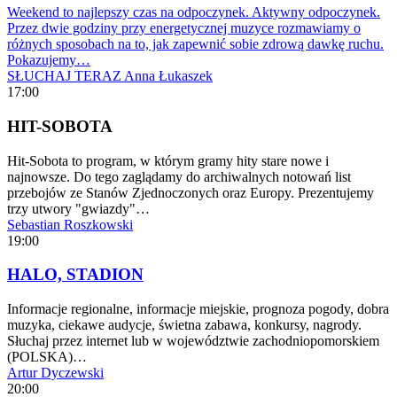
Weekend to najlepszy czas na odpoczynek. Aktywny odpoczynek.
Przez dwie godziny przy energetycznej muzyce rozmawiamy o
różnych sposobach na to, jak zapewnić sobie zdrową dawkę ruchu.
Pokazujemy…
SŁUCHAJ TERAZ
Anna Łukaszek
17:00
HIT-SOBOTA
Hit-Sobota to program, w którym gramy hity stare nowe i
najnowsze. Do tego zaglądamy do archiwalnych notowań list
przebojów ze Stanów Zjednoczonych oraz Europy. Prezentujemy
trzy utwory "gwiazdy"…
Sebastian Roszkowski
19:00
HALO, STADION
Informacje regionalne, informacje miejskie, prognoza pogody, dobra
muzyka, ciekawe audycje, świetna zabawa, konkursy, nagrody.
Słuchaj przez internet lub w województwie zachodniopomorskiem
(POLSKA)…
Artur Dyczewski
20:00