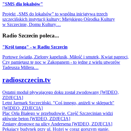
"SMS dla lokalsów"
Projekt „SMS do lokalsów” to wspólna inicjatywa trzech
szczecińskich instytucji kultury: Miejskiego Ośrodka Kultury
w Szczecinie, Domu Kultury…
Radio Szczecin poleca...
"Król tanga" - w Radiu Szczecin
Portowe światła, Zielony kapelusik, Miłość i smutek, Kwiat paproci,
Czy pamiętasz tę noc w Zakopanem - to jedne z wielu utworów
Tadeusza Millera…
radioszczecin.tv
Ostatni moduł pływającego doku został zwodowany [WIDEO,
ZDJĘCIA]
Letni Jarmark Szczeciński. "Coś innego, aniżeli w sklepach"
[WIDEO, ZDJĘCIA]
Plac Orła Białego w przebudowie. Część Szczecinian widzi
głównie beton [WIDEO, ZDJĘCIA]
Zmiany drogowe na ulicy Andersena [WIDEO, ZDJĘCIA]
Pękający budynek przy ul. Hożej w coraz gorszym stanie.