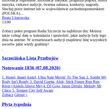
Informacje regionalne, informacje miejskie, prognoza pogody, dobra
muzyka, ciekawe audycje, świetna zabawa, konkursy, nagrody.
Słuchaj przez internet lub w województwie zachodniopomorskiem
(POLSKA)…
Beata Użarowska
13:00
Zobacz pełen program Radia Szczecin na najbliższe dni. Możesz
także cofnąć datę w kalendarzu i sprawdzić, jakie audycje były tego
dnia na antenie. W scenariuszach audycji znajdziesz listę wszystkich
uworów jakie wtedy graliśmy!
Szczecińska Lista Przebojów
Notowanie 1836 (07.08.2026)
1. Hugel, Imael Angel, Ultra Nate
Movin' To The Sun
2. Sombr
My
Body Isn't Ready
3. David Guetta, Alok, Stick Figure
Run Run
River (Angels Above Me)
4. DJ Goja, Jason Derulo, Melody
Mi
Chico
5. Temper City
Self Aware
Zobacz
Głosuj »
Płyta tygodnia