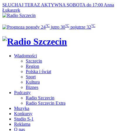
SŁUCHAJ TERAZ
AKTYWNA SOBOTA do 17:00
Anna
Łukaszek
°C
°C
°C
24
jutro
30
pojutrze
32
Wiadomości
Szczecin
Region
Polska i świat
Sport
Kultura
Biznes
Podcasty
Radio Szczecin
Radio Szczecin Extra
Muzyka
Konkursy
Studio S-1
Reklama
O nas