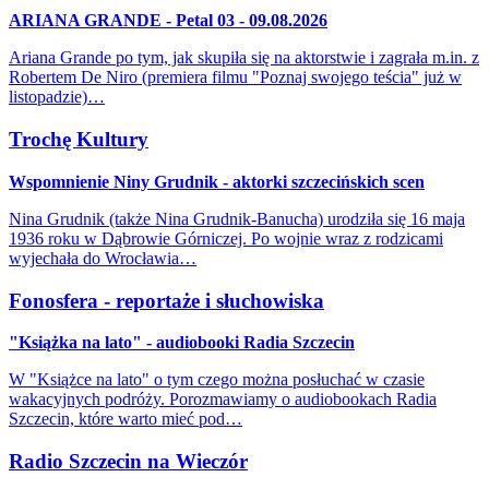
ARIANA GRANDE - Petal 03 - 09.08.2026
Ariana Grande po tym, jak skupiła się na aktorstwie i zagrała m.in. z
Robertem De Niro (premiera filmu "Poznaj swojego teścia" już w
listopadzie)…
Trochę Kultury
Wspomnienie Niny Grudnik - aktorki szczecińskich scen
Nina Grudnik (także Nina Grudnik-Banucha) urodziła się 16 maja
1936 roku w Dąbrowie Górniczej. Po wojnie wraz z rodzicami
wyjechała do Wrocławia…
Fonosfera - reportaże i słuchowiska
"Książka na lato" - audiobooki Radia Szczecin
W "Książce na lato" o tym czego można posłuchać w czasie
wakacyjnych podróży. Porozmawiamy o audiobookach Radia
Szczecin, które warto mieć pod…
Radio Szczecin na Wieczór