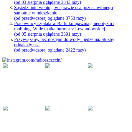
(od 03 sierpnia oglądane 3843 razy)
Sąsiedzi interweniują w sprawie psa pozostawionego
samotnie w mieszkaniu
(od przedwczoraj oglądane 3753 razy)
Pracownicy szpitala w Barlinku ujawniają nepotyzm i
mobbing. W tle matka burmistrz Lewandowskiej
(od 05 sierpnia oglądane 3391 razy)
Przywiązany, bez dostępu do wody i jedzenia. Służby
odnalazły psa
(od przedwczoraj oglądane 2422 razy)