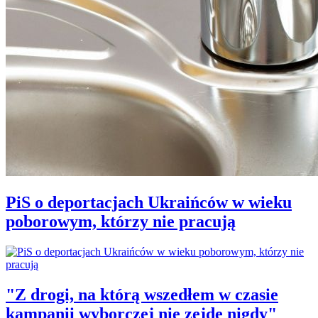
PiS o deportacjach Ukraińców w wieku
poborowym, którzy nie pracują
"Z drogi, na którą wszedłem w czasie
kampanii wyborczej nie zejdę nigdy"