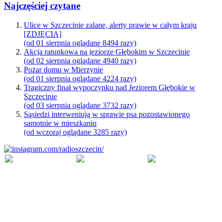
Najczęściej czytane
Ulice w Szczecinie zalane, alerty prawie w całym kraju
[ZDJĘCIA]
(od 01 sierpnia oglądane 8494 razy)
Akcja ratunkowa na jeziorze Głębokim w Szczecinie
(od 02 sierpnia oglądane 4940 razy)
Pożar domu w Mierzynie
(od 01 sierpnia oglądane 4224 razy)
Tragiczny finał wypoczynku nad Jeziorem Głębokie w
Szczecinie
(od 03 sierpnia oglądane 3732 razy)
Sąsiedzi interweniują w sprawie psa pozostawionego
samotnie w mieszkaniu
(od wczoraj oglądane 3285 razy)