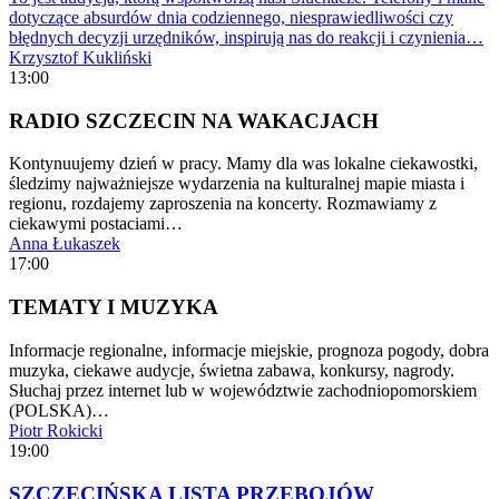
dotyczące absurdów dnia codziennego, niesprawiedliwości czy
błędnych decyzji urzędników, inspirują nas do reakcji i czynienia…
Krzysztof Kukliński
13:00
RADIO SZCZECIN NA WAKACJACH
Kontynuujemy dzień w pracy. Mamy dla was lokalne ciekawostki,
śledzimy najważniejsze wydarzenia na kulturalnej mapie miasta i
regionu, rozdajemy zaproszenia na koncerty. Rozmawiamy z
ciekawymi postaciami…
Anna Łukaszek
17:00
TEMATY I MUZYKA
Informacje regionalne, informacje miejskie, prognoza pogody, dobra
muzyka, ciekawe audycje, świetna zabawa, konkursy, nagrody.
Słuchaj przez internet lub w województwie zachodniopomorskiem
(POLSKA)…
Piotr Rokicki
19:00
SZCZECIŃSKA LISTA PRZEBOJÓW