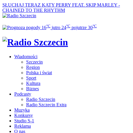
SŁUCHAJ TERAZ
KATY PERRY FEAT. SKIP MARLEY -
CHAINED TO THE RHYTHM
°C
°C
°C
16
jutro
24
pojutrze
30
Wiadomości
Szczecin
Region
Polska i świat
Sport
Kultura
Biznes
Podcasty
Radio Szczecin
Radio Szczecin Extra
Muzyka
Konkursy
Studio S-1
Reklama
O nas