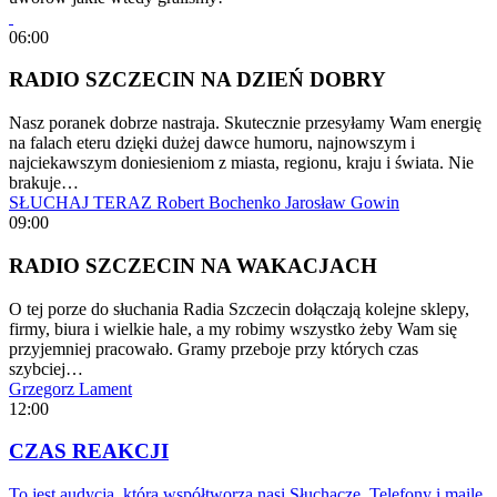
06:00
RADIO SZCZECIN NA DZIEŃ DOBRY
Nasz poranek dobrze nastraja. Skutecznie przesyłamy Wam energię
na falach eteru dzięki dużej dawce humoru, najnowszym i
najciekawszym doniesieniom z miasta, regionu, kraju i świata. Nie
brakuje…
SŁUCHAJ TERAZ
Robert Bochenko
Jarosław Gowin
09:00
RADIO SZCZECIN NA WAKACJACH
O tej porze do słuchania Radia Szczecin dołączają kolejne sklepy,
firmy, biura i wielkie hale, a my robimy wszystko żeby Wam się
przyjemniej pracowało. Gramy przeboje przy których czas
szybciej…
Grzegorz Lament
12:00
CZAS REAKCJI
To jest audycja, którą współtworzą nasi Słuchacze. Telefony i maile