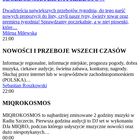
Dwadzieścia największych przebojów tygodnia, do tego garść
nowych propozycji do listy, czyli nasze typy, świeży towar oraz
premiera tygodnia! Sprawdzamy poczekalnię, a w niej piosenki,
które…
Milena Milewska
21:00
NOWOŚCI I PRZEBOJE WSZECH CZASÓW
Informacje regionalne, informacje miejskie, prognoza pogody, dobra
muzyka, ciekawe audycje, świetna zabawa, konkursy, nagrody.
Słuchaj przez internet lub w województwie zachodniopomorskiem
(POLSKA)…
Sebastian Roszkowski
22:00
MIQROKOSMOS
MIQROKOSMOS to najbardziej zmixowane 2 godziny muzyki w
Radiu Szczecin. Pierwsza godzina audycji to DJ set w wykonaniu
DJa MIQRO, podczas którego usłyszycie muzyczne nowości oraz
dużo niespotykanych…
00:00