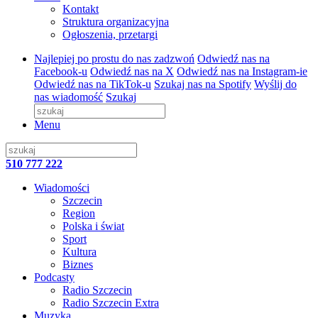
Kontakt
Struktura organizacyjna
Ogłoszenia, przetargi
Najlepiej po prostu do nas zadzwoń
Odwiedź nas na
Facebook-u
Odwiedź nas na X
Odwiedź nas na Instagram-ie
Odwiedź nas na TikTok-u
Szukaj nas na Spotify
Wyślij do
nas wiadomość
Szukaj
Menu
510 777 222
Wiadomości
Szczecin
Region
Polska i świat
Sport
Kultura
Biznes
Podcasty
Radio Szczecin
Radio Szczecin Extra
Muzyka