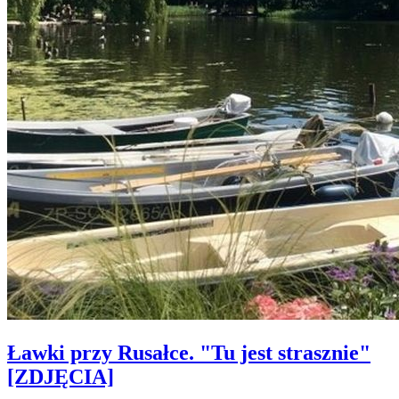
Ławki przy Rusałce. "Tu jest strasznie"
[ZDJĘCIA]