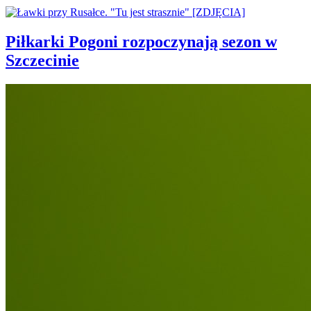
Piłkarki Pogoni rozpoczynają sezon w
Szczecinie