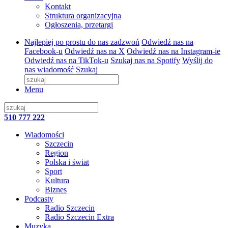
Kontakt
Struktura organizacyjna
Ogłoszenia, przetargi
Najlepiej po prostu do nas zadzwoń
Odwiedź nas na
Facebook-u
Odwiedź nas na X
Odwiedź nas na Instagram-ie
Odwiedź nas na TikTok-u
Szukaj nas na Spotify
Wyślij do
nas wiadomość
Szukaj
Menu
510 777 222
Wiadomości
Szczecin
Region
Polska i świat
Sport
Kultura
Biznes
Podcasty
Radio Szczecin
Radio Szczecin Extra
Muzyka