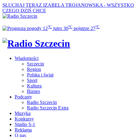
SŁUCHAJ TERAZ
IZABELA TROJANOWSKA - WSZYSTKO
CZEGO DZIŚ CHCĘ
°C
°C
°C
12
jutro
30
pojutrze
27
Wiadomości
Szczecin
Region
Polska i świat
Sport
Kultura
Biznes
Podcasty
Radio Szczecin
Radio Szczecin Extra
Muzyka
Konkursy
Studio S-1
Reklama
O nas