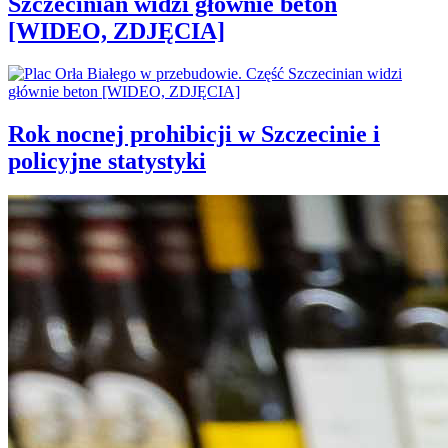
Szczecinian widzi głównie beton
[WIDEO, ZDJĘCIA]
Rok nocnej prohibicji w Szczecinie i
policyjne statystyki