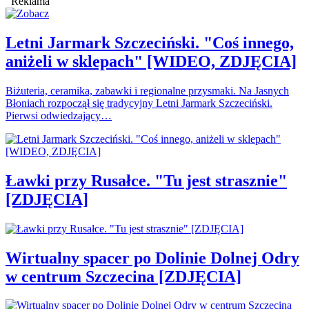
Reklama
Letni Jarmark Szczeciński. "Coś innego,
aniżeli w sklepach" [WIDEO, ZDJĘCIA]
Biżuteria, ceramika, zabawki i regionalne przysmaki. Na Jasnych
Błoniach rozpoczął się tradycyjny Letni Jarmark Szczeciński.
Pierwsi odwiedzający…
Ławki przy Rusałce. "Tu jest strasznie"
[ZDJĘCIA]
Wirtualny spacer po Dolinie Dolnej Odry
w centrum Szczecina [ZDJĘCIA]