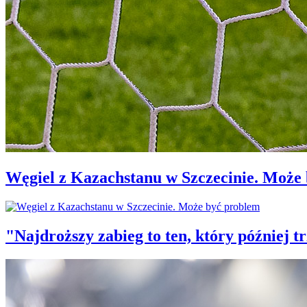
Węgiel z Kazachstanu w Szczecinie. Może
"Najdroższy zabieg to ten, który później 