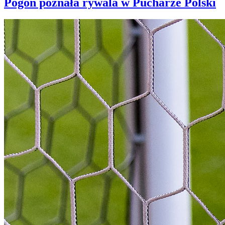
Pogoń poznała rywala w Pucharze Polski