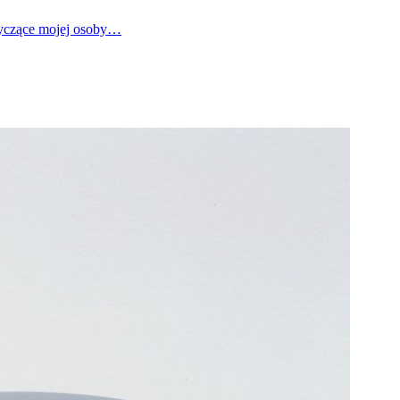
tyczące mojej osoby…