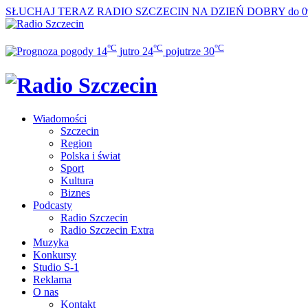
SŁUCHAJ TERAZ
RADIO SZCZECIN NA DZIEŃ DOBRY do 0
°C
°C
°C
14
jutro
24
pojutrze
30
Wiadomości
Szczecin
Region
Polska i świat
Sport
Kultura
Biznes
Podcasty
Radio Szczecin
Radio Szczecin Extra
Muzyka
Konkursy
Studio S-1
Reklama
O nas
Kontakt