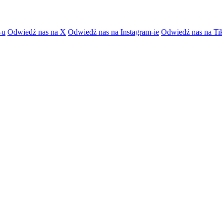
-u
Odwiedź nas na X
Odwiedź nas na Instagram-ie
Odwiedź nas na Ti