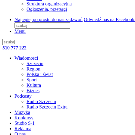
Struktura organizacyjna
Ogłoszenia, przetargi
Najlepiej po prostu do nas zadzwoń
Odwiedź nas na Facebook
Menu
510 777 222
Wiadomości
Szczecin
Region
Polska i świat
Sport
Kultura
Biznes
Podcasty
Radio Szczecin
Radio Szczecin Extra
Muzyka
Konkursy
Studio S-1
Reklama
O nas