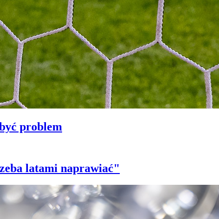
 być problem
trzeba latami naprawiać"