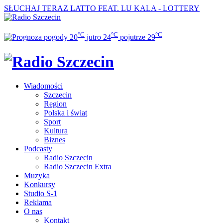
SŁUCHAJ TERAZ
LATTO FEAT. LU KALA - LOTTERY
°C
°C
°C
20
jutro
24
pojutrze
29
Wiadomości
Szczecin
Region
Polska i świat
Sport
Kultura
Biznes
Podcasty
Radio Szczecin
Radio Szczecin Extra
Muzyka
Konkursy
Studio S-1
Reklama
O nas
Kontakt