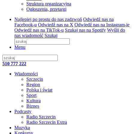
Struktura organizacyjna
Ogłoszenia, przetargi
Najlepiej po prostu do nas zadzwoń
Odwiedź nas na
Facebook-u
Odwiedź nas na X
Odwiedź nas na Instagram-ie
Odwiedź nas na TikTok-u
Szukaj nas na Spotify
Wyślij do
nas wiadomość
Szukaj
Menu
510 777 222
Wiadomości
Szczecin
Region
Polska i świat
Sport
Kultura
Biznes
Podcasty
Radio Szczecin
Radio Szczecin Extra
Muzyka
Konkursy