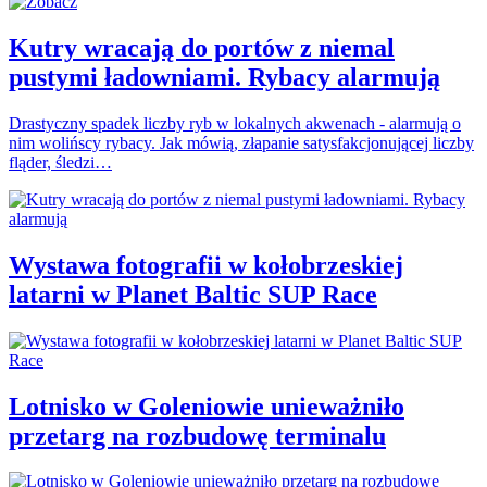
Kutry wracają do portów z niemal
pustymi ładowniami. Rybacy alarmują
Drastyczny spadek liczby ryb w lokalnych akwenach - alarmują o
nim wolińscy rybacy. Jak mówią, złapanie satysfakcjonującej liczby
fląder, śledzi…
Wystawa fotografii w kołobrzeskiej
latarni w Planet Baltic SUP Race
Lotnisko w Goleniowie unieważniło
przetarg na rozbudowę terminalu