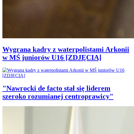
Wygrana kadry z waterpolistami Arkonii
w MŚ juniorów U16 [ZDJĘCIA]
"Nawrocki de facto stał się liderem
szeroko rozumianej centroprawicy"