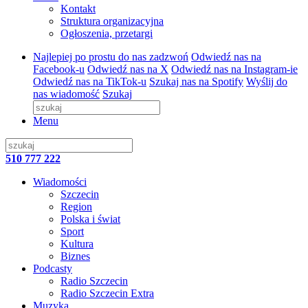
Kontakt
Struktura organizacyjna
Ogłoszenia, przetargi
Najlepiej po prostu do nas zadzwoń
Odwiedź nas na
Facebook-u
Odwiedź nas na X
Odwiedź nas na Instagram-ie
Odwiedź nas na TikTok-u
Szukaj nas na Spotify
Wyślij do
nas wiadomość
Szukaj
Menu
510 777 222
Wiadomości
Szczecin
Region
Polska i świat
Sport
Kultura
Biznes
Podcasty
Radio Szczecin
Radio Szczecin Extra
Muzyka