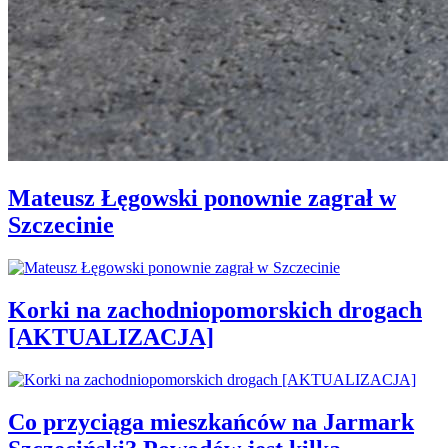
Mateusz Łęgowski ponownie zagrał w
Szczecinie
Korki na zachodniopomorskich drogach
[AKTUALIZACJA]
Co przyciąga mieszkańców na Jarmark