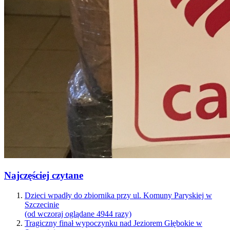
Najczęściej czytane
Dzieci wpadły do zbiornika przy ul. Komuny Paryskiej w
Szczecinie
(od wczoraj oglądane 4944 razy)
Tragiczny finał wypoczynku nad Jeziorem Głębokie w