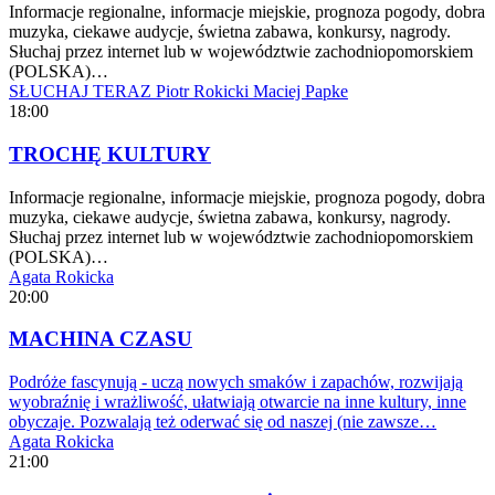
Informacje regionalne, informacje miejskie, prognoza pogody, dobra
muzyka, ciekawe audycje, świetna zabawa, konkursy, nagrody.
Słuchaj przez internet lub w województwie zachodniopomorskiem
(POLSKA)…
SŁUCHAJ TERAZ
Piotr Rokicki
Maciej Papke
18:00
TROCHĘ KULTURY
Informacje regionalne, informacje miejskie, prognoza pogody, dobra
muzyka, ciekawe audycje, świetna zabawa, konkursy, nagrody.
Słuchaj przez internet lub w województwie zachodniopomorskiem
(POLSKA)…
Agata Rokicka
20:00
MACHINA CZASU
Podróże fascynują - uczą nowych smaków i zapachów, rozwijają
wyobraźnię i wrażliwość, ułatwiają otwarcie na inne kultury, inne
obyczaje. Pozwalają też oderwać się od naszej (nie zawsze…
Agata Rokicka
21:00