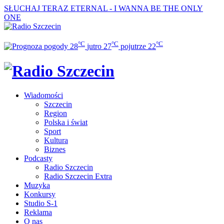
SŁUCHAJ TERAZ
ETERNAL - I WANNA BE THE ONLY
ONE
°C
°C
°C
28
jutro
27
pojutrze
22
Wiadomości
Szczecin
Region
Polska i świat
Sport
Kultura
Biznes
Podcasty
Radio Szczecin
Radio Szczecin Extra
Muzyka
Konkursy
Studio S-1
Reklama
O nas