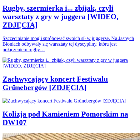
Rugby, szermierka i... zbijak, czyli
warsztaty z gry w juggera [WIDEO,
ZDJĘCIA]
Szczecinianie mogli spróbować swoich sił w juggerze. Na Jasnych
Błoniach odbywały się warsztaty tej dyscypliny, która jest
połączeniem rugby…
Zachwycający koncert Festiwalu
Grünebergów [ZDJĘCIA]
Kolizja pod Kamieniem Pomorskim na
DW107