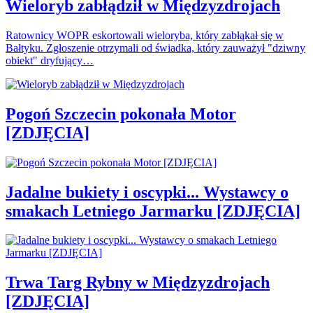
Wieloryb zabłądził w Międzyzdrojach
Ratownicy WOPR eskortowali wieloryba, który zabłąkał się w
Bałtyku. Zgłoszenie otrzymali od świadka, który zauważył "dziwny
obiekt" dryfujący…
Pogoń Szczecin pokonała Motor
[ZDJĘCIA]
Jadalne bukiety i oscypki... Wystawcy o
smakach Letniego Jarmarku [ZDJĘCIA]
Trwa Targ Rybny w Międzyzdrojach
[ZDJĘCIA]