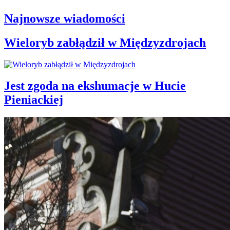
Najnowsze wiadomości
Wieloryb zabłądził w Międzyzdrojach
Jest zgoda na ekshumacje w Hucie
Pieniackiej