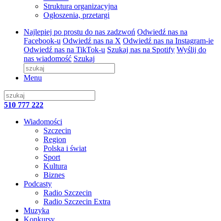
Struktura organizacyjna
Ogłoszenia, przetargi
Najlepiej po prostu do nas zadzwoń
Odwiedź nas na
Facebook-u
Odwiedź nas na X
Odwiedź nas na Instagram-ie
Odwiedź nas na TikTok-u
Szukaj nas na Spotify
Wyślij do
nas wiadomość
Szukaj
Menu
510 777 222
Wiadomości
Szczecin
Region
Polska i świat
Sport
Kultura
Biznes
Podcasty
Radio Szczecin
Radio Szczecin Extra
Muzyka
Konkursy