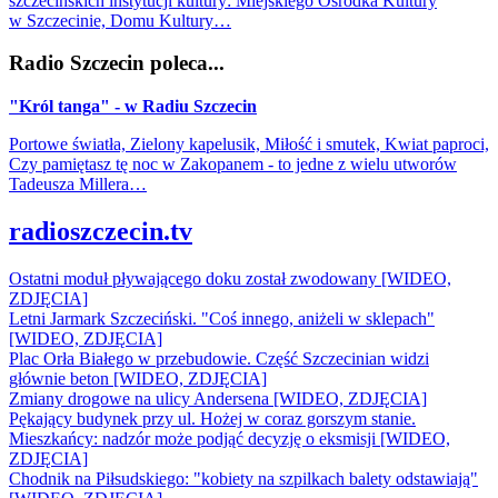
szczecińskich instytucji kultury: Miejskiego Ośrodka Kultury
w Szczecinie, Domu Kultury…
Radio Szczecin poleca...
"Król tanga" - w Radiu Szczecin
Portowe światła, Zielony kapelusik, Miłość i smutek, Kwiat paproci,
Czy pamiętasz tę noc w Zakopanem - to jedne z wielu utworów
Tadeusza Millera…
radioszczecin.tv
Ostatni moduł pływającego doku został zwodowany [WIDEO,
ZDJĘCIA]
Letni Jarmark Szczeciński. "Coś innego, aniżeli w sklepach"
[WIDEO, ZDJĘCIA]
Plac Orła Białego w przebudowie. Część Szczecinian widzi
głównie beton [WIDEO, ZDJĘCIA]
Zmiany drogowe na ulicy Andersena [WIDEO, ZDJĘCIA]
Pękający budynek przy ul. Hożej w coraz gorszym stanie.
Mieszkańcy: nadzór może podjąć decyzję o eksmisji [WIDEO,
ZDJĘCIA]
Chodnik na Piłsudskiego: "kobiety na szpilkach balety odstawiają"