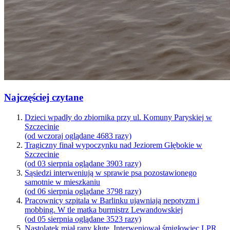
Najczęściej czytane
Dzieci wpadły do zbiornika przy ul. Komuny Paryskiej w
Szczecinie
(od wczoraj oglądane 4683 razy)
Tragiczny finał wypoczynku nad Jeziorem Głębokie w
Szczecinie
(od 03 sierpnia oglądane 3903 razy)
Sąsiedzi interweniują w sprawie psa pozostawionego
samotnie w mieszkaniu
(od 06 sierpnia oglądane 3798 razy)
Pracownicy szpitala w Barlinku ujawniają nepotyzm i
mobbing. W tle matka burmistrz Lewandowskiej
(od 05 sierpnia oglądane 3523 razy)
Nastolatek miał rany kłute. Interweniował śmigłowiec LPR