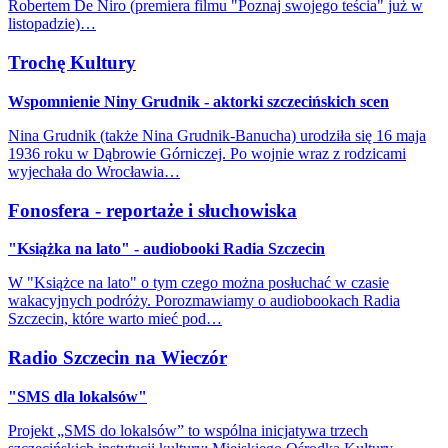
Robertem De Niro (premiera filmu "Poznaj swojego teścia" już w
listopadzie)…
Trochę Kultury
Wspomnienie Niny Grudnik - aktorki szczecińskich scen
Nina Grudnik (także Nina Grudnik-Banucha) urodziła się 16 maja
1936 roku w Dąbrowie Górniczej. Po wojnie wraz z rodzicami
wyjechała do Wrocławia…
Fonosfera - reportaże i słuchowiska
"Książka na lato" - audiobooki Radia Szczecin
W "Książce na lato" o tym czego można posłuchać w czasie
wakacyjnych podróży. Porozmawiamy o audiobookach Radia
Szczecin, które warto mieć pod…
Radio Szczecin na Wieczór
"SMS dla lokalsów"
Projekt „SMS do lokalsów” to wspólna inicjatywa trzech