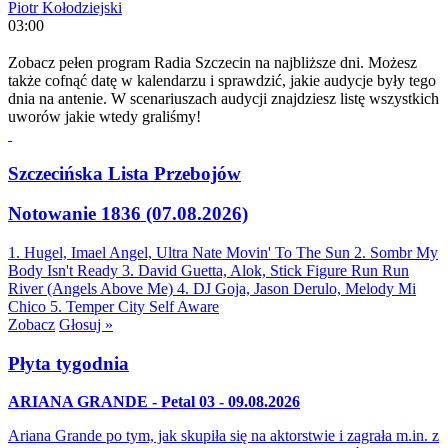
Piotr Kołodziejski
03:00
Zobacz pełen program Radia Szczecin na najbliższe dni. Możesz
także cofnąć datę w kalendarzu i sprawdzić, jakie audycje były tego
dnia na antenie. W scenariuszach audycji znajdziesz listę wszystkich
uworów jakie wtedy graliśmy!
Szczecińska Lista Przebojów
Notowanie 1836 (07.08.2026)
1. Hugel, Imael Angel, Ultra Nate
Movin' To The Sun
2. Sombr
My
Body Isn't Ready
3. David Guetta, Alok, Stick Figure
Run Run
River (Angels Above Me)
4. DJ Goja, Jason Derulo, Melody
Mi
Chico
5. Temper City
Self Aware
Zobacz
Głosuj »
Płyta tygodnia
ARIANA GRANDE - Petal 03 - 09.08.2026
Ariana Grande po tym, jak skupiła się na aktorstwie i zagrała m.in. z