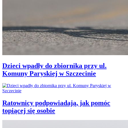
Dzieci wpadły do zbiornika przy ul.
Komuny Paryskiej w Szczecinie
Ratownicy podpowiadają, jak pomóc
topiącej się osobie