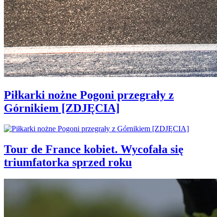
Piłkarki nożne Pogoni przegrały z
Górnikiem [ZDJĘCIA]
Tour de France kobiet. Wycofała się
triumfatorka sprzed roku