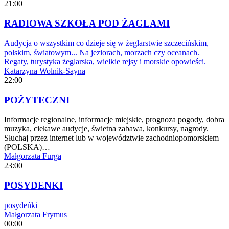
21:00
RADIOWA SZKOŁA POD ŻAGLAMI
Audycja o wszystkim co dzieje się w żeglarstwie szczecińskim,
polskim, światowym... Na jeziorach, morzach czy oceanach.
Regaty, turystyka żeglarska, wielkie rejsy i morskie opowieści.
Katarzyna Wolnik-Sayna
22:00
POŻYTECZNI
Informacje regionalne, informacje miejskie, prognoza pogody, dobra
muzyka, ciekawe audycje, świetna zabawa, konkursy, nagrody.
Słuchaj przez internet lub w województwie zachodniopomorskiem
(POLSKA)…
Małgorzata Furga
23:00
POSYDENKI
posydeńki
Małgorzata Frymus
00:00