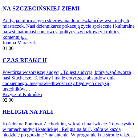
NA SZCZECIŃSKIEJ ZIEMI
Audycja informacyjna skierowana do mieszkańców wsi i małych
miasteczek. Nasi dziennikarze pokazują życie społeczne i kulturalne
na wsi, natomiast naukowcy, politycy, związkowcy i rolnicy
komentują…
Joanna Maraszek
01:00
CZAS REAKCJI
Powtórka wczorajszej audycji. To jest audycja, którą współtworzą
nasi Słuchacze. Telefony i maile dotyczące absurdów dnia
codziennego, niesprawiedliwości czy błędnych decyzji
urzędników…
Krzysztof Kukliński
02:00
RELIGIA NA FALI
Kościół na Pomorzu Zachodnim, w kraju i na świecie. To wszystko
w ramach audycji katolickiej "Religia na fali", która w każdą
niedzielę po godzinie 7 na antenie. W programie i na stronie także…