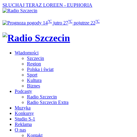
SŁUCHAJ TERAZ
LOREEN - EUPHORIA
°C
°C
°C
14
jutro
27
pojutrze
22
Wiadomości
Szczecin
Region
Polska i świat
Sport
Kultura
Biznes
Podcasty
Radio Szczecin
Radio Szczecin Extra
Muzyka
Konkursy
Studio S-1
Reklama
O nas
Kontakt