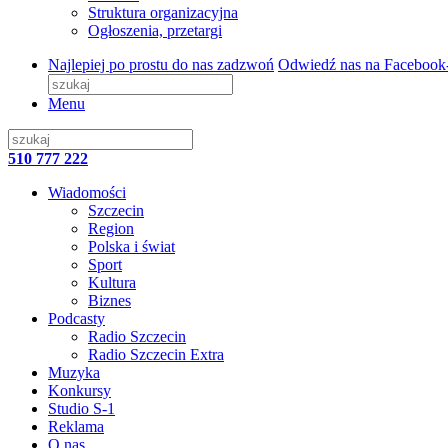
Struktura organizacyjna
Ogłoszenia, przetargi
Najlepiej po prostu do nas zadzwoń
Odwiedź nas na Facebook
Menu
510 777 222
Wiadomości
Szczecin
Region
Polska i świat
Sport
Kultura
Biznes
Podcasty
Radio Szczecin
Radio Szczecin Extra
Muzyka
Konkursy
Studio S-1
Reklama
O nas