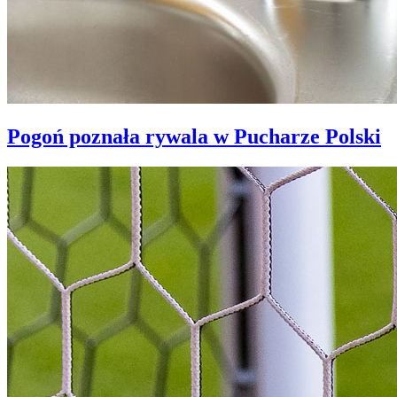
Pogoń poznała rywala w Pucharze Polski