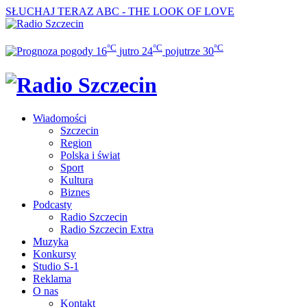
SŁUCHAJ TERAZ
ABC - THE LOOK OF LOVE
°C
°C
°C
16
jutro
24
pojutrze
30
Wiadomości
Szczecin
Region
Polska i świat
Sport
Kultura
Biznes
Podcasty
Radio Szczecin
Radio Szczecin Extra
Muzyka
Konkursy
Studio S-1
Reklama
O nas
Kontakt