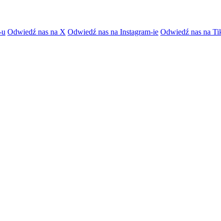
-u
Odwiedź nas na X
Odwiedź nas na Instagram-ie
Odwiedź nas na Ti