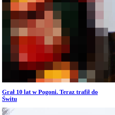
Grał 10 lat w Pogoni. Teraz trafił do
Świtu