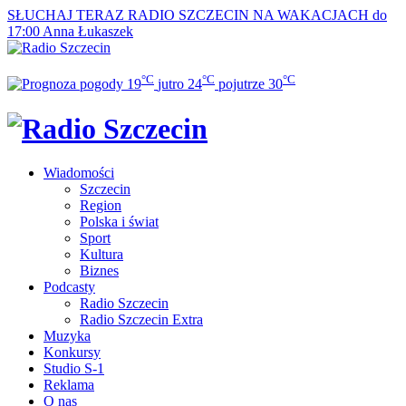
SŁUCHAJ TERAZ
RADIO SZCZECIN NA WAKACJACH do
17:00
Anna Łukaszek
°C
°C
°C
19
jutro
24
pojutrze
30
Wiadomości
Szczecin
Region
Polska i świat
Sport
Kultura
Biznes
Podcasty
Radio Szczecin
Radio Szczecin Extra
Muzyka
Konkursy
Studio S-1
Reklama
O nas