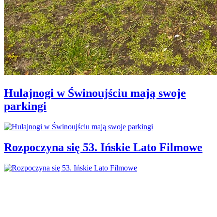
Hulajnogi w Świnoujściu mają swoje
parkingi
Rozpoczyna się 53. Ińskie Lato Filmowe