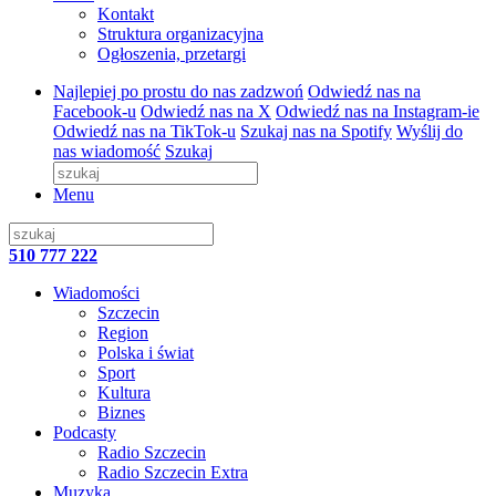
Kontakt
Struktura organizacyjna
Ogłoszenia, przetargi
Najlepiej po prostu do nas zadzwoń
Odwiedź nas na
Facebook-u
Odwiedź nas na X
Odwiedź nas na Instagram-ie
Odwiedź nas na TikTok-u
Szukaj nas na Spotify
Wyślij do
nas wiadomość
Szukaj
Menu
510 777 222
Wiadomości
Szczecin
Region
Polska i świat
Sport
Kultura
Biznes
Podcasty
Radio Szczecin
Radio Szczecin Extra
Muzyka