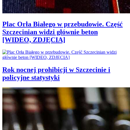
Plac Orła Białego w przebudowie. Część
Szczecinian widzi głównie beton
[WIDEO, ZDJĘCIA]
Rok nocnej prohibicji w Szczecinie i
policyjne statystyki