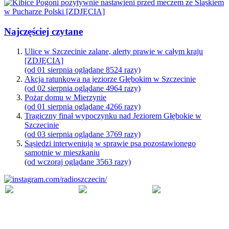
Najczęściej czytane
Ulice w Szczecinie zalane, alerty prawie w całym kraju
[ZDJĘCIA]
(od 01 sierpnia oglądane 8524 razy)
Akcja ratunkowa na jeziorze Głębokim w Szczecinie
(od 02 sierpnia oglądane 4964 razy)
Pożar domu w Mierzynie
(od 01 sierpnia oglądane 4266 razy)
Tragiczny finał wypoczynku nad Jeziorem Głębokie w
Szczecinie
(od 03 sierpnia oglądane 3769 razy)
Sąsiedzi interweniują w sprawie psa pozostawionego
samotnie w mieszkaniu
(od wczoraj oglądane 3563 razy)