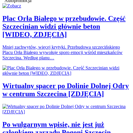
Autopromocja
Plac Orła Białego w przebudowie. Część
Szczecinian widzi głównie beton
[WIDEO, ZDJĘCIA]
Mniej zachwytów, więcej krytyki. Przebudowa szczecińskiego
Placu Orła Białego wywołuje sporo emocji wśród mieszkańców
Szczecina. Według planu…
Wirtualny spacer po Dolinie Dolnej Odry
w centrum Szczecina [ZDJĘCIA]
Po wulgarnym wpisie, nie jest już
członkiem zarządu Pogoni Szczecin