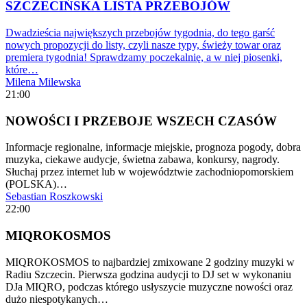
SZCZECIŃSKA LISTA PRZEBOJÓW
Dwadzieścia największych przebojów tygodnia, do tego garść
nowych propozycji do listy, czyli nasze typy, świeży towar oraz
premiera tygodnia! Sprawdzamy poczekalnię, a w niej piosenki,
które…
Milena Milewska
21:00
NOWOŚCI I PRZEBOJE WSZECH CZASÓW
Informacje regionalne, informacje miejskie, prognoza pogody, dobra
muzyka, ciekawe audycje, świetna zabawa, konkursy, nagrody.
Słuchaj przez internet lub w województwie zachodniopomorskiem
(POLSKA)…
Sebastian Roszkowski
22:00
MIQROKOSMOS
MIQROKOSMOS to najbardziej zmixowane 2 godziny muzyki w
Radiu Szczecin. Pierwsza godzina audycji to DJ set w wykonaniu
DJa MIQRO, podczas którego usłyszycie muzyczne nowości oraz
dużo niespotykanych…