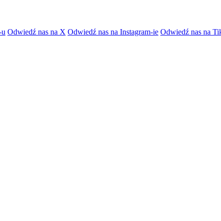
-u
Odwiedź nas na X
Odwiedź nas na Instagram-ie
Odwiedź nas na Ti