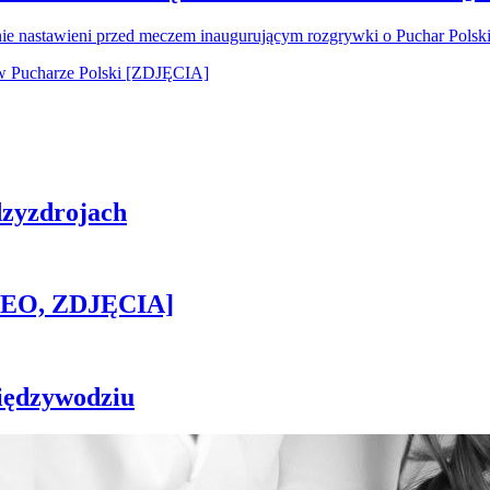
nie nastawieni przed meczem inaugurującym rozgrywki o Puchar Pols
zyzdrojach
IDEO, ZDJĘCIA]
iędzywodziu