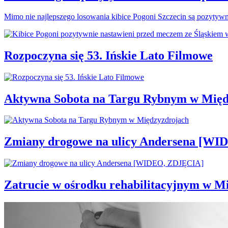
Mimo nie najlepszego losowania kibice Pogoni Szczecin są pozytyw
Rozpoczyna się 53. Ińskie Lato Filmowe
Aktywna Sobota na Targu Rybnym w Międ
Zmiany drogowe na ulicy Andersena [W
Zatrucie w ośrodku rehabilitacyjnym w M