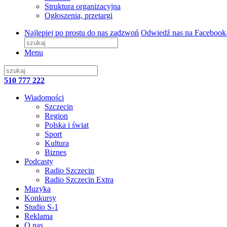
Struktura organizacyjna
Ogłoszenia, przetargi
Najlepiej po prostu do nas zadzwoń
Odwiedź nas na Facebook
Menu
510 777 222
Wiadomości
Szczecin
Region
Polska i świat
Sport
Kultura
Biznes
Podcasty
Radio Szczecin
Radio Szczecin Extra
Muzyka
Konkursy
Studio S-1
Reklama
O nas