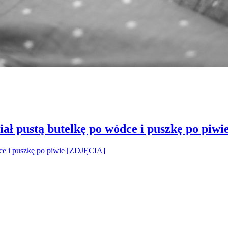
ał pustą butelkę po wódce i puszkę po piw