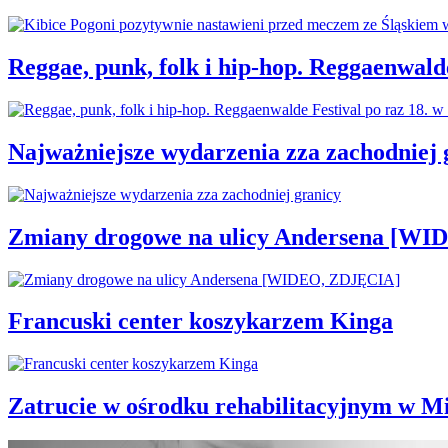
Reggae, punk, folk i hip-hop. Reggaenwald
Najważniejsze wydarzenia zza zachodniej 
Zmiany drogowe na ulicy Andersena [W
Francuski center koszykarzem Kinga
Zatrucie w ośrodku rehabilitacyjnym w M