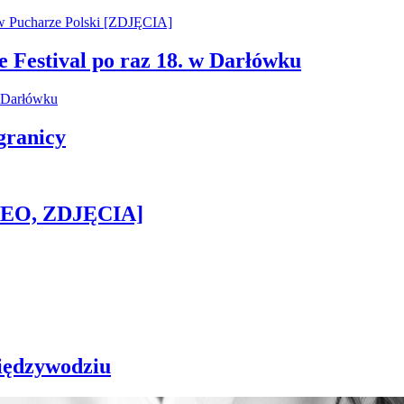
e Festival po raz 18. w Darłówku
granicy
IDEO, ZDJĘCIA]
iędzywodziu