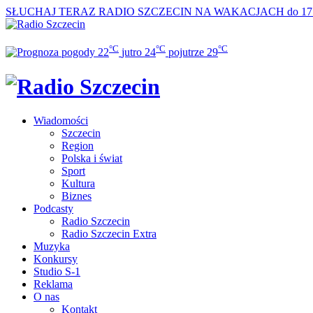
SŁUCHAJ TERAZ
RADIO SZCZECIN NA WAKACJACH do 17
°C
°C
°C
22
jutro
24
pojutrze
29
Wiadomości
Szczecin
Region
Polska i świat
Sport
Kultura
Biznes
Podcasty
Radio Szczecin
Radio Szczecin Extra
Muzyka
Konkursy
Studio S-1
Reklama
O nas
Kontakt