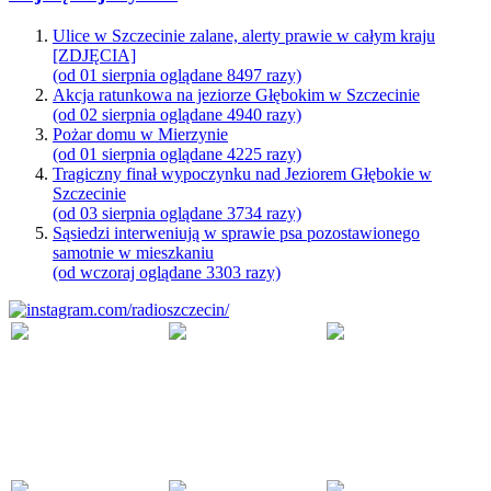
Ulice w Szczecinie zalane, alerty prawie w całym kraju
[ZDJĘCIA]
(od 01 sierpnia oglądane 8497 razy)
Akcja ratunkowa na jeziorze Głębokim w Szczecinie
(od 02 sierpnia oglądane 4940 razy)
Pożar domu w Mierzynie
(od 01 sierpnia oglądane 4225 razy)
Tragiczny finał wypoczynku nad Jeziorem Głębokie w
Szczecinie
(od 03 sierpnia oglądane 3734 razy)
Sąsiedzi interweniują w sprawie psa pozostawionego
samotnie w mieszkaniu
(od wczoraj oglądane 3303 razy)