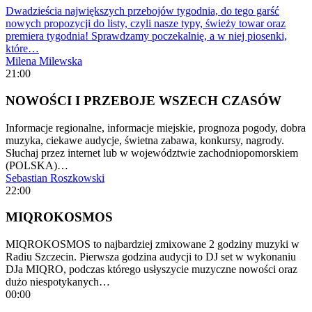
Dwadzieścia największych przebojów tygodnia, do tego garść
nowych propozycji do listy, czyli nasze typy, świeży towar oraz
premiera tygodnia! Sprawdzamy poczekalnię, a w niej piosenki,
które…
Milena Milewska
21:00
NOWOŚCI I PRZEBOJE WSZECH CZASÓW
Informacje regionalne, informacje miejskie, prognoza pogody, dobra
muzyka, ciekawe audycje, świetna zabawa, konkursy, nagrody.
Słuchaj przez internet lub w województwie zachodniopomorskiem
(POLSKA)…
Sebastian Roszkowski
22:00
MIQROKOSMOS
MIQROKOSMOS to najbardziej zmixowane 2 godziny muzyki w
Radiu Szczecin. Pierwsza godzina audycji to DJ set w wykonaniu
DJa MIQRO, podczas którego usłyszycie muzyczne nowości oraz
dużo niespotykanych…
00:00