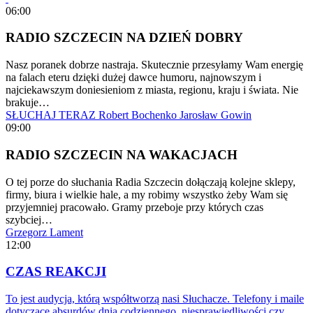
06:00
RADIO SZCZECIN NA DZIEŃ DOBRY
Nasz poranek dobrze nastraja. Skutecznie przesyłamy Wam energię
na falach eteru dzięki dużej dawce humoru, najnowszym i
najciekawszym doniesieniom z miasta, regionu, kraju i świata. Nie
brakuje…
SŁUCHAJ TERAZ
Robert Bochenko
Jarosław Gowin
09:00
RADIO SZCZECIN NA WAKACJACH
O tej porze do słuchania Radia Szczecin dołączają kolejne sklepy,
firmy, biura i wielkie hale, a my robimy wszystko żeby Wam się
przyjemniej pracowało. Gramy przeboje przy których czas
szybciej…
Grzegorz Lament
12:00
CZAS REAKCJI
To jest audycja, którą współtworzą nasi Słuchacze. Telefony i maile
dotyczące absurdów dnia codziennego, niesprawiedliwości czy