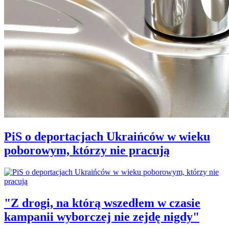
PiS o deportacjach Ukraińców w wieku
poborowym, którzy nie pracują
"Z drogi, na którą wszedłem w czasie
kampanii wyborczej nie zejdę nigdy"