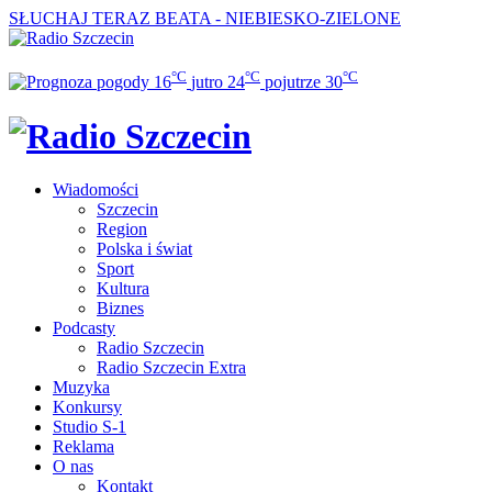
SŁUCHAJ TERAZ
BEATA - NIEBIESKO-ZIELONE
°C
°C
°C
16
jutro
24
pojutrze
30
Wiadomości
Szczecin
Region
Polska i świat
Sport
Kultura
Biznes
Podcasty
Radio Szczecin
Radio Szczecin Extra
Muzyka
Konkursy
Studio S-1
Reklama
O nas
Kontakt