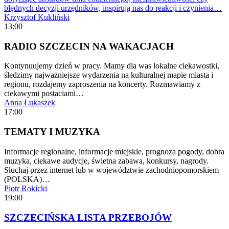
błędnych decyzji urzędników, inspirują nas do reakcji i czynienia…
Krzysztof Kukliński
13:00
RADIO SZCZECIN NA WAKACJACH
Kontynuujemy dzień w pracy. Mamy dla was lokalne ciekawostki,
śledzimy najważniejsze wydarzenia na kulturalnej mapie miasta i
regionu, rozdajemy zaproszenia na koncerty. Rozmawiamy z
ciekawymi postaciami…
Anna Łukaszek
17:00
TEMATY I MUZYKA
Informacje regionalne, informacje miejskie, prognoza pogody, dobra
muzyka, ciekawe audycje, świetna zabawa, konkursy, nagrody.
Słuchaj przez internet lub w województwie zachodniopomorskiem
(POLSKA)…
Piotr Rokicki
19:00
SZCZECIŃSKA LISTA PRZEBOJÓW