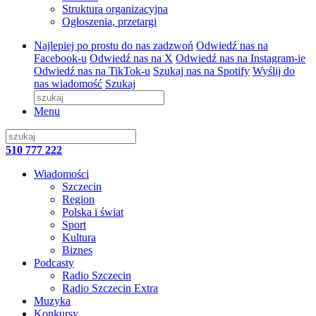
Struktura organizacyjna
Ogłoszenia, przetargi
Najlepiej po prostu do nas zadzwoń
Odwiedź nas na
Facebook-u
Odwiedź nas na X
Odwiedź nas na Instagram-ie
Odwiedź nas na TikTok-u
Szukaj nas na Spotify
Wyślij do
nas wiadomość
Szukaj
Menu
510 777 222
Wiadomości
Szczecin
Region
Polska i świat
Sport
Kultura
Biznes
Podcasty
Radio Szczecin
Radio Szczecin Extra
Muzyka
Konkursy