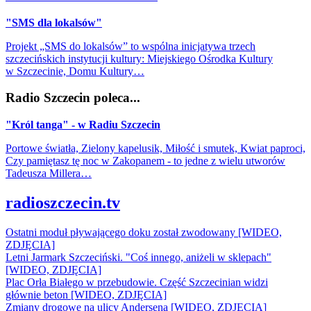
"SMS dla lokalsów"
Projekt „SMS do lokalsów” to wspólna inicjatywa trzech
szczecińskich instytucji kultury: Miejskiego Ośrodka Kultury
w Szczecinie, Domu Kultury…
Radio Szczecin poleca...
"Król tanga" - w Radiu Szczecin
Portowe światła, Zielony kapelusik, Miłość i smutek, Kwiat paproci,
Czy pamiętasz tę noc w Zakopanem - to jedne z wielu utworów
Tadeusza Millera…
radioszczecin.tv
Ostatni moduł pływającego doku został zwodowany [WIDEO,
ZDJĘCIA]
Letni Jarmark Szczeciński. "Coś innego, aniżeli w sklepach"
[WIDEO, ZDJĘCIA]
Plac Orła Białego w przebudowie. Część Szczecinian widzi
głównie beton [WIDEO, ZDJĘCIA]
Zmiany drogowe na ulicy Andersena [WIDEO, ZDJĘCIA]