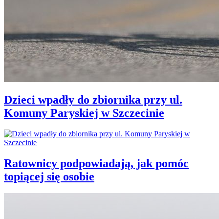
Dzieci wpadły do zbiornika przy ul.
Komuny Paryskiej w Szczecinie
Ratownicy podpowiadają, jak pomóc
topiącej się osobie