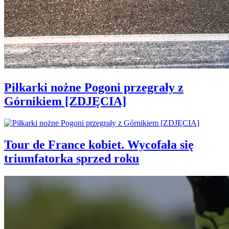
Piłkarki nożne Pogoni przegrały z
Górnikiem [ZDJĘCIA]
Tour de France kobiet. Wycofała się
triumfatorka sprzed roku