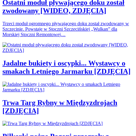
Ostatni moduł pływającego doku został
zwodowany [WIDEO, ZDJĘCIA]
Trzeci moduł ogromnego pływającego doku został zwodowany w
Szczecinie. Powstaje w Stoczni Szczecińskiej „Wulkan” dla
Morskiej Stoczni Remontowej…
Jadalne bukiety i oscypki... Wystawcy o
smakach Letniego Jarmarku [ZDJĘCIA]
Trwa Targ Rybny w Międzyzdrojach
[ZDJĘCIA]