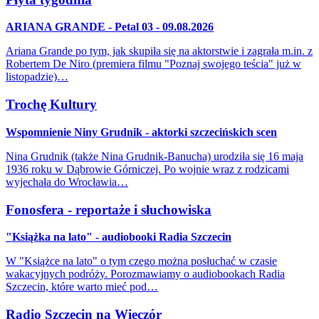
ARIANA GRANDE - Petal 03 - 09.08.2026
Ariana Grande po tym, jak skupiła się na aktorstwie i zagrała m.in. z
Robertem De Niro (premiera filmu "Poznaj swojego teścia" już w
listopadzie)…
Trochę Kultury
Wspomnienie Niny Grudnik - aktorki szczecińskich scen
Nina Grudnik (także Nina Grudnik-Banucha) urodziła się 16 maja
1936 roku w Dąbrowie Górniczej. Po wojnie wraz z rodzicami
wyjechała do Wrocławia…
Fonosfera - reportaże i słuchowiska
"Książka na lato" - audiobooki Radia Szczecin
W "Książce na lato" o tym czego można posłuchać w czasie
wakacyjnych podróży. Porozmawiamy o audiobookach Radia
Szczecin, które warto mieć pod…
Radio Szczecin na Wieczór