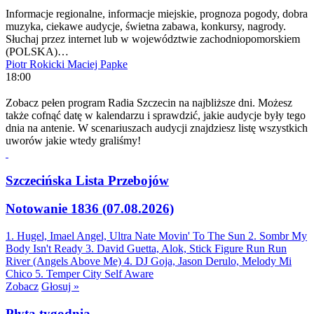
Informacje regionalne, informacje miejskie, prognoza pogody, dobra
muzyka, ciekawe audycje, świetna zabawa, konkursy, nagrody.
Słuchaj przez internet lub w województwie zachodniopomorskiem
(POLSKA)…
Piotr Rokicki
Maciej Papke
18:00
Zobacz pełen program Radia Szczecin na najbliższe dni. Możesz
także cofnąć datę w kalendarzu i sprawdzić, jakie audycje były tego
dnia na antenie. W scenariuszach audycji znajdziesz listę wszystkich
uworów jakie wtedy graliśmy!
Szczecińska Lista Przebojów
Notowanie 1836 (07.08.2026)
1. Hugel, Imael Angel, Ultra Nate
Movin' To The Sun
2. Sombr
My
Body Isn't Ready
3. David Guetta, Alok, Stick Figure
Run Run
River (Angels Above Me)
4. DJ Goja, Jason Derulo, Melody
Mi
Chico
5. Temper City
Self Aware
Zobacz
Głosuj »
Płyta tygodnia