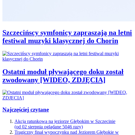
Szczecińscy symfonicy zapraszają na letni
festiwal muzyki klasycznej do Chorin
Ostatni moduł pływającego doku został
zwodowany [WIDEO, ZDJĘCIA]
Najczęściej czytane
Akcja ratunkowa na jeziorze Głębokim w Szczecinie
(od 02 sierpnia oglądane 5046 razy)
Tragiczny finał wypoczynku nad Jeziorem Głębokie w