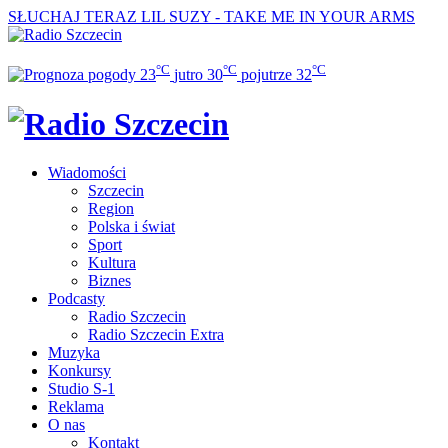
SŁUCHAJ TERAZ
LIL SUZY - TAKE ME IN YOUR ARMS
°C
°C
°C
23
jutro
30
pojutrze
32
Wiadomości
Szczecin
Region
Polska i świat
Sport
Kultura
Biznes
Podcasty
Radio Szczecin
Radio Szczecin Extra
Muzyka
Konkursy
Studio S-1
Reklama
O nas
Kontakt