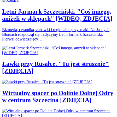
Letni Jarmark Szczeciński. "Coś innego,
aniżeli w sklepach" [WIDEO, ZDJĘCIA]
Biżuteria, ceramika, zabawki i regionalne przysmaki. Na Jasnych
Błoniach rozpoczął się tradycyjny Letni Jarmark Szczeciński.
Pierwsi odwiedzający…
Ławki przy Rusałce. "Tu jest strasznie"
[ZDJĘCIA]
Wirtualny spacer po Dolinie Dolnej Odry
w centrum Szczecina [ZDJĘCIA]