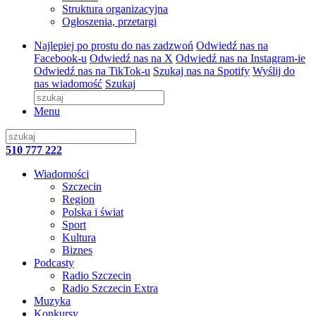
Struktura organizacyjna
Ogłoszenia, przetargi
Najlepiej po prostu do nas zadzwoń
Odwiedź nas na
Facebook-u
Odwiedź nas na X
Odwiedź nas na Instagram-ie
Odwiedź nas na TikTok-u
Szukaj nas na Spotify
Wyślij do
nas wiadomość
Szukaj
Menu
510 777 222
Wiadomości
Szczecin
Region
Polska i świat
Sport
Kultura
Biznes
Podcasty
Radio Szczecin
Radio Szczecin Extra
Muzyka
Konkursy