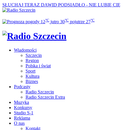
SŁUCHAJ TERAZ
DAWID PODSIADŁO - NIE LUBIĘ CIĘ
°C
°C
°C
12
jutro
30
pojutrze
27
Wiadomości
Szczecin
Region
Polska i świat
Sport
Kultura
Biznes
Podcasty
Radio Szczecin
Radio Szczecin Extra
Muzyka
Konkursy
Studio S-1
Reklama
O nas
Kontakt