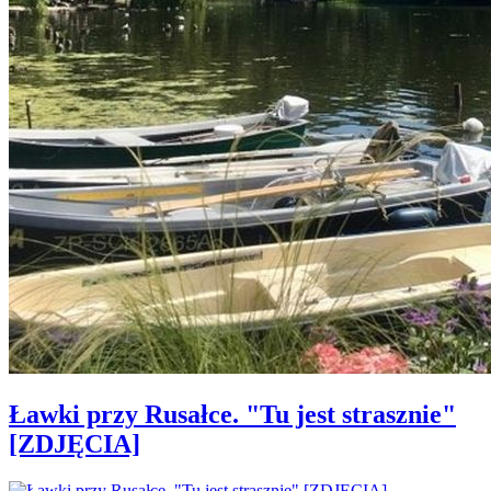
Ławki przy Rusałce. "Tu jest strasznie"
[ZDJĘCIA]