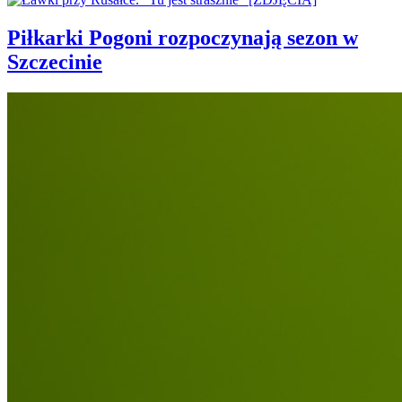
Piłkarki Pogoni rozpoczynają sezon w
Szczecinie