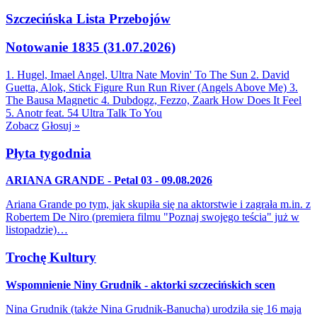
Szczecińska Lista Przebojów
Notowanie 1835 (31.07.2026)
1. Hugel, Imael Angel, Ultra Nate
Movin' To The Sun
2. David
Guetta, Alok, Stick Figure
Run Run River (Angels Above Me)
3.
The Bausa
Magnetic
4. Dubdogz, Fezzo, Zaark
How Does It Feel
5. Anotr feat. 54 Ultra
Talk To You
Zobacz
Głosuj »
Płyta tygodnia
ARIANA GRANDE - Petal 03 - 09.08.2026
Ariana Grande po tym, jak skupiła się na aktorstwie i zagrała m.in. z
Robertem De Niro (premiera filmu "Poznaj swojego teścia" już w
listopadzie)…
Trochę Kultury
Wspomnienie Niny Grudnik - aktorki szczecińskich scen
Nina Grudnik (także Nina Grudnik-Banucha) urodziła się 16 maja