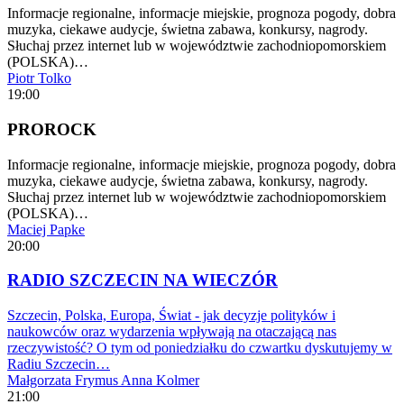
Informacje regionalne, informacje miejskie, prognoza pogody, dobra
muzyka, ciekawe audycje, świetna zabawa, konkursy, nagrody.
Słuchaj przez internet lub w województwie zachodniopomorskiem
(POLSKA)…
Piotr Tolko
19:00
PROROCK
Informacje regionalne, informacje miejskie, prognoza pogody, dobra
muzyka, ciekawe audycje, świetna zabawa, konkursy, nagrody.
Słuchaj przez internet lub w województwie zachodniopomorskiem
(POLSKA)…
Maciej Papke
20:00
RADIO SZCZECIN NA WIECZÓR
Szczecin, Polska, Europa, Świat - jak decyzje polityków i
naukowców oraz wydarzenia wpływają na otaczającą nas
rzeczywistość? O tym od poniedziałku do czwartku dyskutujemy w
Radiu Szczecin…
Małgorzata Frymus
Anna Kolmer
21:00