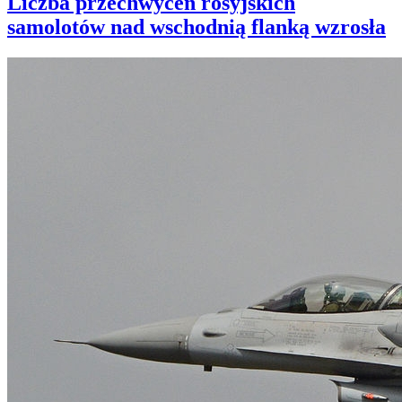
Liczba przechwyceń rosyjskich
samolotów nad wschodnią flanką wzrosła