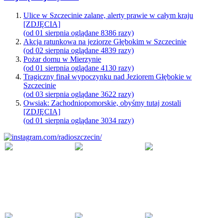
Ulice w Szczecinie zalane, alerty prawie w całym kraju
[ZDJĘCIA]
(od 01 sierpnia oglądane 8386 razy)
Akcja ratunkowa na jeziorze Głębokim w Szczecinie
(od 02 sierpnia oglądane 4839 razy)
Pożar domu w Mierzynie
(od 01 sierpnia oglądane 4130 razy)
Tragiczny finał wypoczynku nad Jeziorem Głębokie w
Szczecinie
(od 03 sierpnia oglądane 3622 razy)
Owsiak: Zachodniopomorskie, obyśmy tutaj zostali
[ZDJĘCIA]
(od 01 sierpnia oglądane 3034 razy)