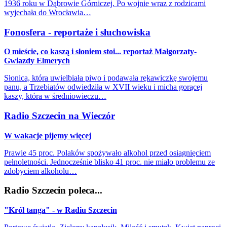
1936 roku w Dąbrowie Górniczej. Po wojnie wraz z rodzicami
wyjechała do Wrocławia…
Fonosfera - reportaże i słuchowiska
O mieście, co kaszą i słoniem stoi... reportaż Małgorzaty-
Gwiazdy Elmerych
Słonica, która uwielbiała piwo i podawała rękawiczkę swojemu
panu, a Trzebiatów odwiedziła w XVII wieku i micha gorącej
kaszy, która w średniowieczu…
Radio Szczecin na Wieczór
W wakacje pijemy więcej
Prawie 45 proc. Polaków spożywało alkohol przed osiągnięciem
pełnoletności. Jednocześnie blisko 41 proc. nie miało problemu ze
zdobyciem alkoholu…
Radio Szczecin poleca...
"Król tanga" - w Radiu Szczecin