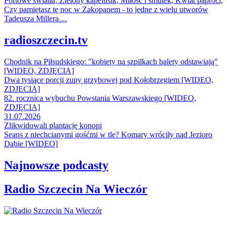
Portowe światła, Zielony kapelusik, Miłość i smutek, Kwiat paproci,
Czy pamiętasz tę noc w Zakopanem - to jedne z wielu utworów
Tadeusza Millera…
radioszczecin.tv
Chodnik na Piłsudskiego: "kobiety na szpilkach balety odstawiają"
[WIDEO, ZDJĘCIA]
Dwa tysiące porcji zupy grzybowej pod Kołobrzegiem [WIDEO,
ZDJECIA]
82. rocznica wybuchu Powstania Warszawskiego [WIDEO,
ZDJĘCIA]
31.07.2026
Zlikwidowali plantację konopi
Seans z niechcianymi gośćmi w tle? Komary wróciły nad Jezioro
Dąbie [WIDEO]
Najnowsze podcasty
Radio Szczecin Na Wieczór