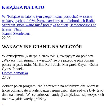
KSIĄŻKA NA LATO
W "Książce na lato" o tym czego można posłuchać w czasie
wakacyjnych podróży. Porozmawiamy o audiobookach Radia
Szczecin, które warto mieć pod ręką w aucie, samochodzie i na
tarasie. Na…
Joanna Skonieczna
22:00
WAKACYJNE GRANIE NA WIECZÓR
W dzisiejszym (6 sierpnia 2026 roku), trwającym do północy
„Wakacyjnym graniu na wieczór” swoje przeboje przypomną
polscy artyści, m.in. Marika, Reni Jusis, Margaret, Kayah, Oskar
Cyms, Paweł…
Dorota Zamolska
23:59
Zobacz pełen program Radia Szczecin na najbliższe dni. Możesz
także cofnąć datę w kalendarzu i sprawdzić, jakie audycje były tego
dnia na antenie. W scenariuszach audycji znajdziesz listę wszystkich
uworów jakie wtedy graliśmy!