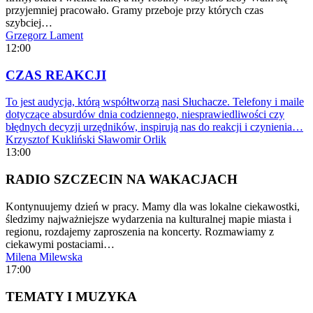
przyjemniej pracowało. Gramy przeboje przy których czas
szybciej…
Grzegorz Lament
12:00
CZAS REAKCJI
To jest audycja, którą współtworzą nasi Słuchacze. Telefony i maile
dotyczące absurdów dnia codziennego, niesprawiedliwości czy
błędnych decyzji urzędników, inspirują nas do reakcji i czynienia…
Krzysztof Kukliński
Sławomir Orlik
13:00
RADIO SZCZECIN NA WAKACJACH
Kontynuujemy dzień w pracy. Mamy dla was lokalne ciekawostki,
śledzimy najważniejsze wydarzenia na kulturalnej mapie miasta i
regionu, rozdajemy zaproszenia na koncerty. Rozmawiamy z
ciekawymi postaciami…
Milena Milewska
17:00
TEMATY I MUZYKA