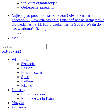
Struktura organizacyjna
Ogłoszenia, przetargi
Najlepiej po prostu do nas zadzwoń
Odwiedź nas na
Facebook-u
Odwiedź nas na X
Odwiedź nas na Instagram-ie
Odwiedź nas na TikTok-u
Szukaj nas na Spotify
Wyślij do
nas wiadomość
Szukaj
Menu
510 777 222
Wiadomości
Szczecin
Region
Polska i świat
Sport
Kultura
Biznes
Podcasty
Radio Szczecin
Radio Szczecin Extra
Muzyka
Konkursy