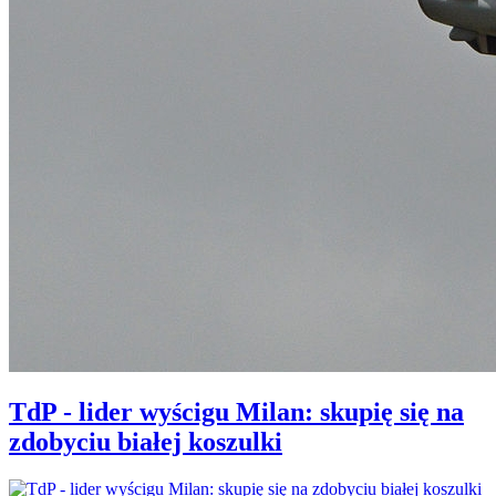
TdP - lider wyścigu Milan: skupię się na
zdobyciu białej koszulki