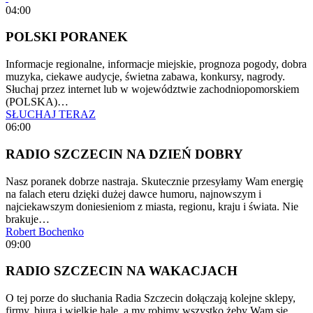
04:00
POLSKI PORANEK
Informacje regionalne, informacje miejskie, prognoza pogody, dobra
muzyka, ciekawe audycje, świetna zabawa, konkursy, nagrody.
Słuchaj przez internet lub w województwie zachodniopomorskiem
(POLSKA)…
SŁUCHAJ TERAZ
06:00
RADIO SZCZECIN NA DZIEŃ DOBRY
Nasz poranek dobrze nastraja. Skutecznie przesyłamy Wam energię
na falach eteru dzięki dużej dawce humoru, najnowszym i
najciekawszym doniesieniom z miasta, regionu, kraju i świata. Nie
brakuje…
Robert Bochenko
09:00
RADIO SZCZECIN NA WAKACJACH
O tej porze do słuchania Radia Szczecin dołączają kolejne sklepy,
firmy, biura i wielkie hale, a my robimy wszystko żeby Wam się