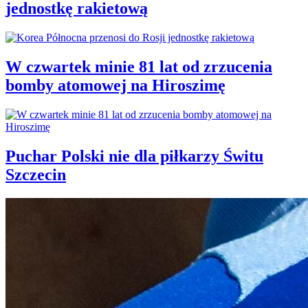
jednostkę rakietową
W czwartek minie 81 lat od zrzucenia
bomby atomowej na Hiroszimę
Puchar Polski nie dla piłkarzy Świtu
Szczecin