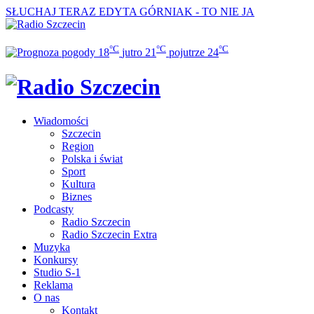
SŁUCHAJ TERAZ
EDYTA GÓRNIAK - TO NIE JA
°C
°C
°C
18
jutro
21
pojutrze
24
Wiadomości
Szczecin
Region
Polska i świat
Sport
Kultura
Biznes
Podcasty
Radio Szczecin
Radio Szczecin Extra
Muzyka
Konkursy
Studio S-1
Reklama
O nas
Kontakt