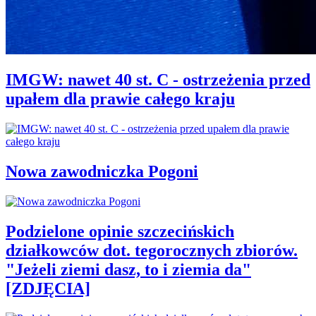
IMGW: nawet 40 st. C - ostrzeżenia przed
upałem dla prawie całego kraju
Nowa zawodniczka Pogoni
Podzielone opinie szczecińskich
działkowców dot. tegorocznych zbiorów.
"Jeżeli ziemi dasz, to i ziemia da"
[ZDJĘCIA]