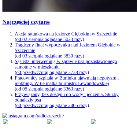
Najczęściej czytane
Akcja ratunkowa na jeziorze Głębokim w Szczecinie
(od 02 sierpnia oglądane 5023 razy)
Tragiczny finał wypoczynku nad Jeziorem Głębokie w
Szczecinie
(od 03 sierpnia oglądane 3830 razy)
Sąsiedzi interweniują w sprawie psa pozostawionego
samotnie w mieszkaniu
(od przedwczoraj oglądane 3738 razy)
Pracownicy szpitala w Barlinku ujawniają nepotyzm i
mobbing. W tle matka burmistrz Lewandowskiej
(od 05 sierpnia oglądane 3363 razy)
Przywiązany, bez dostępu do wody i jedzenia. Służby
odnalazły psa
(od przedwczoraj oglądane 2405 razy)