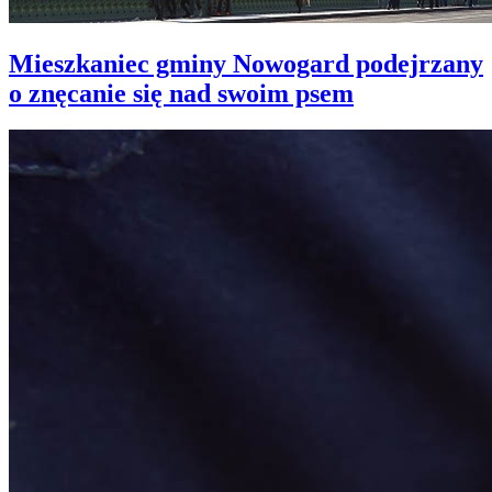
Mieszkaniec gminy Nowogard podejrzany
o znęcanie się nad swoim psem