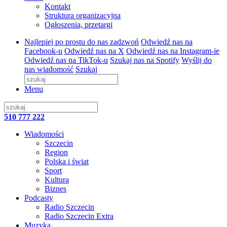
Kontakt
Struktura organizacyjna
Ogłoszenia, przetargi
Najlepiej po prostu do nas zadzwoń
Odwiedź nas na
Facebook-u
Odwiedź nas na X
Odwiedź nas na Instagram-ie
Odwiedź nas na TikTok-u
Szukaj nas na Spotify
Wyślij do
nas wiadomość
Szukaj
Menu
510 777 222
Wiadomości
Szczecin
Region
Polska i świat
Sport
Kultura
Biznes
Podcasty
Radio Szczecin
Radio Szczecin Extra
Muzyka