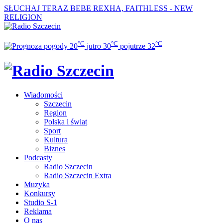
SŁUCHAJ TERAZ
BEBE REXHA, FAITHLESS - NEW
RELIGION
°C
°C
°C
20
jutro
30
pojutrze
32
Wiadomości
Szczecin
Region
Polska i świat
Sport
Kultura
Biznes
Podcasty
Radio Szczecin
Radio Szczecin Extra
Muzyka
Konkursy
Studio S-1
Reklama
O nas