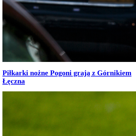
Piłkarki nożne Pogoni grają z Górnikiem
Łęczna