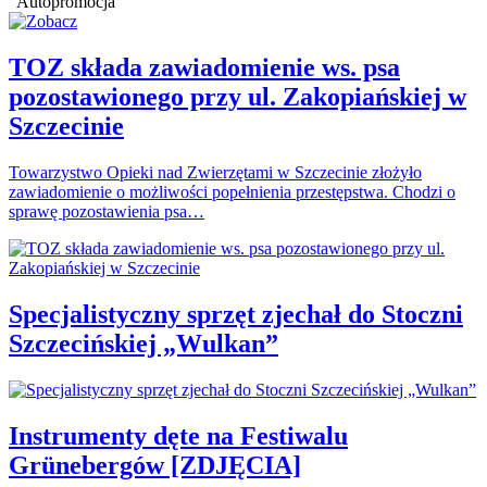
Autopromocja
TOZ składa zawiadomienie ws. psa
pozostawionego przy ul. Zakopiańskiej w
Szczecinie
Towarzystwo Opieki nad Zwierzętami w Szczecinie złożyło
zawiadomienie o możliwości popełnienia przestępstwa. Chodzi o
sprawę pozostawienia psa…
Specjalistyczny sprzęt zjechał do Stoczni
Szczecińskiej „Wulkan”
Instrumenty dęte na Festiwalu
Grünebergów [ZDJĘCIA]