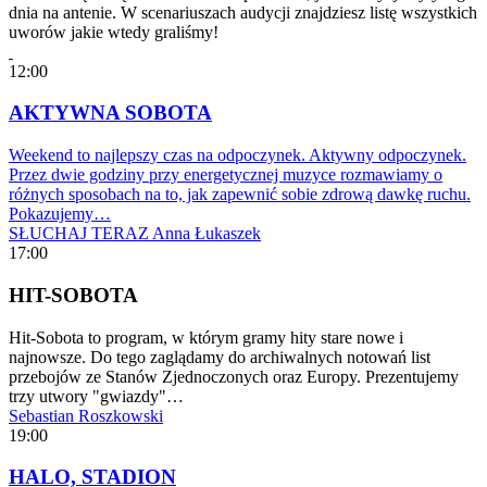
dnia na antenie. W scenariuszach audycji znajdziesz listę wszystkich
uworów jakie wtedy graliśmy!
12:00
AKTYWNA SOBOTA
Weekend to najlepszy czas na odpoczynek. Aktywny odpoczynek.
Przez dwie godziny przy energetycznej muzyce rozmawiamy o
różnych sposobach na to, jak zapewnić sobie zdrową dawkę ruchu.
Pokazujemy…
SŁUCHAJ TERAZ
Anna Łukaszek
17:00
HIT-SOBOTA
Hit-Sobota to program, w którym gramy hity stare nowe i
najnowsze. Do tego zaglądamy do archiwalnych notowań list
przebojów ze Stanów Zjednoczonych oraz Europy. Prezentujemy
trzy utwory "gwiazdy"…
Sebastian Roszkowski
19:00
HALO, STADION