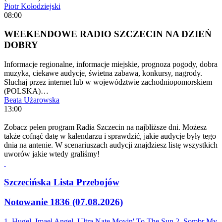
Piotr Kołodziejski
08:00
WEEKENDOWE RADIO SZCZECIN NA DZIEŃ
DOBRY
Informacje regionalne, informacje miejskie, prognoza pogody, dobra
muzyka, ciekawe audycje, świetna zabawa, konkursy, nagrody.
Słuchaj przez internet lub w województwie zachodniopomorskiem
(POLSKA)…
Beata Użarowska
13:00
Zobacz pełen program Radia Szczecin na najbliższe dni. Możesz
także cofnąć datę w kalendarzu i sprawdzić, jakie audycje były tego
dnia na antenie. W scenariuszach audycji znajdziesz listę wszystkich
uworów jakie wtedy graliśmy!
Szczecińska Lista Przebojów
Notowanie 1836 (07.08.2026)
1. Hugel, Imael Angel, Ultra Nate
Movin' To The Sun
2. Sombr
My