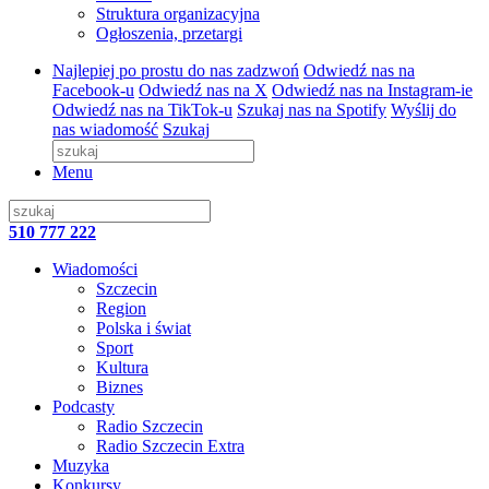
Struktura organizacyjna
Ogłoszenia, przetargi
Najlepiej po prostu do nas zadzwoń
Odwiedź nas na
Facebook-u
Odwiedź nas na X
Odwiedź nas na Instagram-ie
Odwiedź nas na TikTok-u
Szukaj nas na Spotify
Wyślij do
nas wiadomość
Szukaj
Menu
510 777 222
Wiadomości
Szczecin
Region
Polska i świat
Sport
Kultura
Biznes
Podcasty
Radio Szczecin
Radio Szczecin Extra
Muzyka
Konkursy