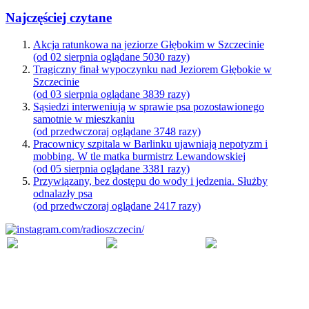
Najczęściej czytane
Akcja ratunkowa na jeziorze Głębokim w Szczecinie
(od 02 sierpnia oglądane 5030 razy)
Tragiczny finał wypoczynku nad Jeziorem Głębokie w
Szczecinie
(od 03 sierpnia oglądane 3839 razy)
Sąsiedzi interweniują w sprawie psa pozostawionego
samotnie w mieszkaniu
(od przedwczoraj oglądane 3748 razy)
Pracownicy szpitala w Barlinku ujawniają nepotyzm i
mobbing. W tle matka burmistrz Lewandowskiej
(od 05 sierpnia oglądane 3381 razy)
Przywiązany, bez dostępu do wody i jedzenia. Służby
odnalazły psa
(od przedwczoraj oglądane 2417 razy)