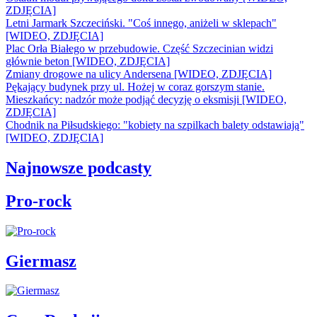
ZDJĘCIA]
Letni Jarmark Szczeciński. "Coś innego, aniżeli w sklepach"
[WIDEO, ZDJĘCIA]
Plac Orła Białego w przebudowie. Część Szczecinian widzi
głównie beton [WIDEO, ZDJĘCIA]
Zmiany drogowe na ulicy Andersena [WIDEO, ZDJĘCIA]
Pękający budynek przy ul. Hożej w coraz gorszym stanie.
Mieszkańcy: nadzór może podjąć decyzję o eksmisji [WIDEO,
ZDJĘCIA]
Chodnik na Piłsudskiego: "kobiety na szpilkach balety odstawiają"
[WIDEO, ZDJĘCIA]
Najnowsze podcasty
Pro-rock
Giermasz