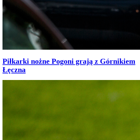
Piłkarki nożne Pogoni grają z Górnikiem
Łęczna