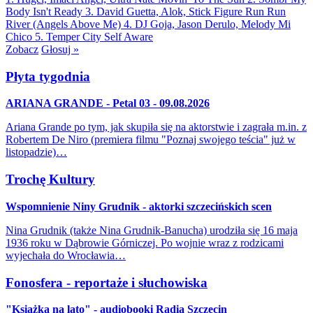
Body Isn't Ready
3. David Guetta, Alok, Stick Figure
Run Run
River (Angels Above Me)
4. DJ Goja, Jason Derulo, Melody
Mi
Chico
5. Temper City
Self Aware
Zobacz
Głosuj »
Płyta tygodnia
ARIANA GRANDE - Petal 03 - 09.08.2026
Ariana Grande po tym, jak skupiła się na aktorstwie i zagrała m.in. z
Robertem De Niro (premiera filmu "Poznaj swojego teścia" już w
listopadzie)…
Trochę Kultury
Wspomnienie Niny Grudnik - aktorki szczecińskich scen
Nina Grudnik (także Nina Grudnik-Banucha) urodziła się 16 maja
1936 roku w Dąbrowie Górniczej. Po wojnie wraz z rodzicami
wyjechała do Wrocławia…
Fonosfera - reportaże i słuchowiska
"Książka na lato" - audiobooki Radia Szczecin