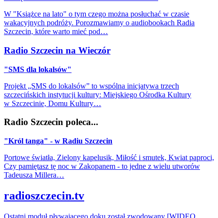
W "Książce na lato" o tym czego można posłuchać w czasie
wakacyjnych podróży. Porozmawiamy o audiobookach Radia
Szczecin, które warto mieć pod…
Radio Szczecin na Wieczór
"SMS dla lokalsów"
Projekt „SMS do lokalsów” to wspólna inicjatywa trzech
szczecińskich instytucji kultury: Miejskiego Ośrodka Kultury
w Szczecinie, Domu Kultury…
Radio Szczecin poleca...
"Król tanga" - w Radiu Szczecin
Portowe światła, Zielony kapelusik, Miłość i smutek, Kwiat paproci,
Czy pamiętasz tę noc w Zakopanem - to jedne z wielu utworów
Tadeusza Millera…
radioszczecin.tv
Ostatni moduł pływającego doku został zwodowany [WIDEO,