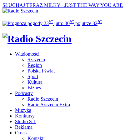
SŁUCHAJ TERAZ
MILKY - JUST THE WAY YOU ARE
°C
°C
°C
23
jutro
30
pojutrze
32
Wiadomości
Szczecin
Region
Polska i świat
Sport
Kultura
Biznes
Podcasty
Radio Szczecin
Radio Szczecin Extra
Muzyka
Konkursy
Studio S-1
Reklama
O nas
Kontakt