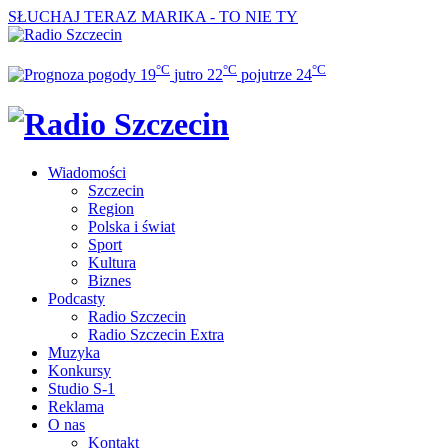
SŁUCHAJ TERAZ
MARIKA - TO NIE TY
°C
°C
°C
19
jutro
22
pojutrze
24
Wiadomości
Szczecin
Region
Polska i świat
Sport
Kultura
Biznes
Podcasty
Radio Szczecin
Radio Szczecin Extra
Muzyka
Konkursy
Studio S-1
Reklama
O nas
Kontakt