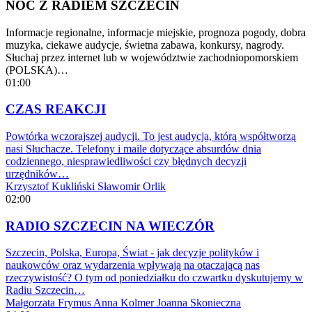
NOC Z RADIEM SZCZECIN
Informacje regionalne, informacje miejskie, prognoza pogody, dobra
muzyka, ciekawe audycje, świetna zabawa, konkursy, nagrody.
Słuchaj przez internet lub w województwie zachodniopomorskiem
(POLSKA)…
01:00
CZAS REAKCJI
Powtórka wczorajszej audycji. To jest audycja, którą współtworzą
nasi Słuchacze. Telefony i maile dotyczące absurdów dnia
codziennego, niesprawiedliwości czy błędnych decyzji
urzędników…
Krzysztof Kukliński
Sławomir Orlik
02:00
RADIO SZCZECIN NA WIECZÓR
Szczecin, Polska, Europa, Świat - jak decyzje polityków i
naukowców oraz wydarzenia wpływają na otaczającą nas
rzeczywistość? O tym od poniedziałku do czwartku dyskutujemy w
Radiu Szczecin…
Małgorzata Frymus
Anna Kolmer
Joanna Skonieczna