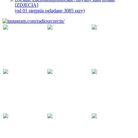
[ZDJĘCIA]
(od 01 sierpnia oglądane 3085 razy)