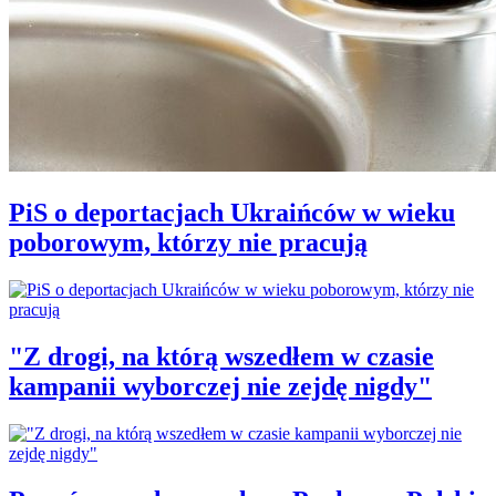
PiS o deportacjach Ukraińców w wieku
poborowym, którzy nie pracują
"Z drogi, na którą wszedłem w czasie
kampanii wyborczej nie zejdę nigdy"