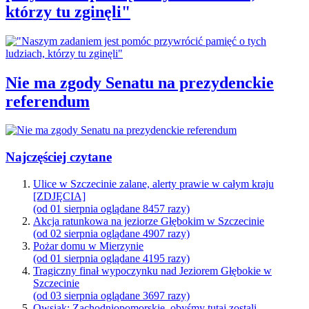
którzy tu zginęli"
Nie ma zgody Senatu na prezydenckie
referendum
Najczęściej czytane
Ulice w Szczecinie zalane, alerty prawie w całym kraju
[ZDJĘCIA]
(od 01 sierpnia oglądane 8457 razy)
Akcja ratunkowa na jeziorze Głębokim w Szczecinie
(od 02 sierpnia oglądane 4907 razy)
Pożar domu w Mierzynie
(od 01 sierpnia oglądane 4195 razy)
Tragiczny finał wypoczynku nad Jeziorem Głębokie w
Szczecinie
(od 03 sierpnia oglądane 3697 razy)
Owsiak: Zachodniopomorskie, obyśmy tutaj zostali