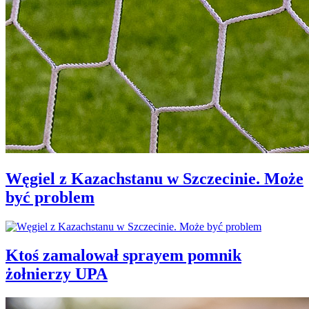
Węgiel z Kazachstanu w Szczecinie. Może
być problem
Ktoś zamalował sprayem pomnik
żołnierzy UPA