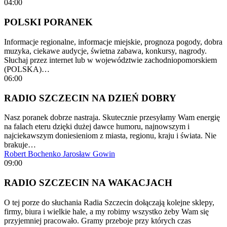
04:00
POLSKI PORANEK
Informacje regionalne, informacje miejskie, prognoza pogody, dobra
muzyka, ciekawe audycje, świetna zabawa, konkursy, nagrody.
Słuchaj przez internet lub w województwie zachodniopomorskiem
(POLSKA)…
06:00
RADIO SZCZECIN NA DZIEŃ DOBRY
Nasz poranek dobrze nastraja. Skutecznie przesyłamy Wam energię
na falach eteru dzięki dużej dawce humoru, najnowszym i
najciekawszym doniesieniom z miasta, regionu, kraju i świata. Nie
brakuje…
Robert Bochenko
Jarosław Gowin
09:00
RADIO SZCZECIN NA WAKACJACH
O tej porze do słuchania Radia Szczecin dołączają kolejne sklepy,
firmy, biura i wielkie hale, a my robimy wszystko żeby Wam się
przyjemniej pracowało. Gramy przeboje przy których czas