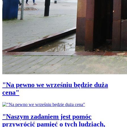
"Na pewno we wrześniu będzie duża
cena"
"Naszym zadaniem jest pomóc
przywrócić pamięć o tych ludziach,