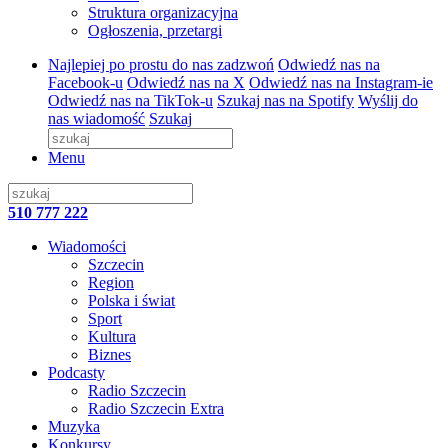
Struktura organizacyjna
Ogłoszenia, przetargi
Najlepiej po prostu do nas zadzwoń
Odwiedź nas na
Facebook-u
Odwiedź nas na X
Odwiedź nas na Instagram-ie
Odwiedź nas na TikTok-u
Szukaj nas na Spotify
Wyślij do
nas wiadomość
Szukaj
Menu
510 777 222
Wiadomości
Szczecin
Region
Polska i świat
Sport
Kultura
Biznes
Podcasty
Radio Szczecin
Radio Szczecin Extra
Muzyka
Konkursy