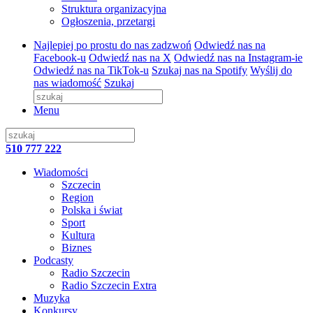
Struktura organizacyjna
Ogłoszenia, przetargi
Najlepiej po prostu do nas zadzwoń
Odwiedź nas na
Facebook-u
Odwiedź nas na X
Odwiedź nas na Instagram-ie
Odwiedź nas na TikTok-u
Szukaj nas na Spotify
Wyślij do
nas wiadomość
Szukaj
Menu
510 777 222
Wiadomości
Szczecin
Region
Polska i świat
Sport
Kultura
Biznes
Podcasty
Radio Szczecin
Radio Szczecin Extra
Muzyka
Konkursy