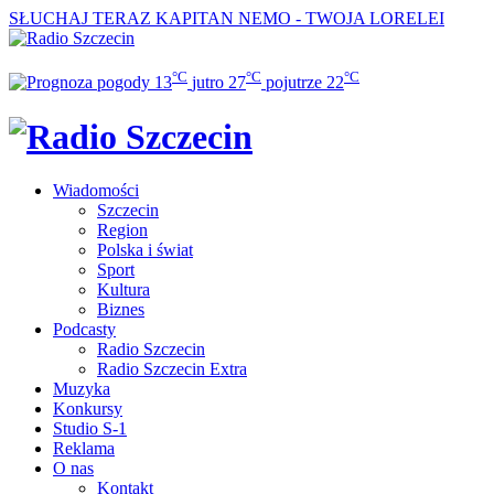
SŁUCHAJ TERAZ
KAPITAN NEMO - TWOJA LORELEI
°C
°C
°C
13
jutro
27
pojutrze
22
Wiadomości
Szczecin
Region
Polska i świat
Sport
Kultura
Biznes
Podcasty
Radio Szczecin
Radio Szczecin Extra
Muzyka
Konkursy
Studio S-1
Reklama
O nas
Kontakt