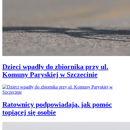
Dzieci wpadły do zbiornika przy ul.
Komuny Paryskiej w Szczecinie
Ratownicy podpowiadają, jak pomóc
topiącej się osobie