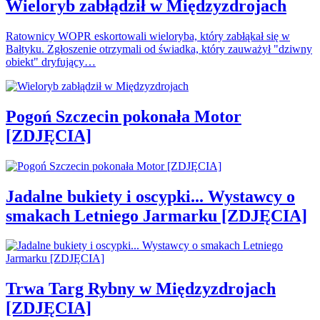
Wieloryb zabłądził w Międzyzdrojach
Ratownicy WOPR eskortowali wieloryba, który zabłąkał się w
Bałtyku. Zgłoszenie otrzymali od świadka, który zauważył "dziwny
obiekt" dryfujący…
Pogoń Szczecin pokonała Motor
[ZDJĘCIA]
Jadalne bukiety i oscypki... Wystawcy o
smakach Letniego Jarmarku [ZDJĘCIA]
Trwa Targ Rybny w Międzyzdrojach
[ZDJĘCIA]