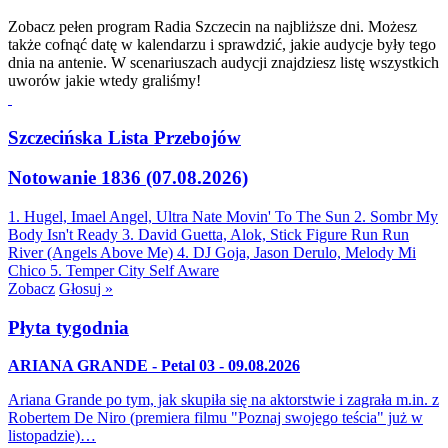
Zobacz pełen program Radia Szczecin na najbliższe dni. Możesz
także cofnąć datę w kalendarzu i sprawdzić, jakie audycje były tego
dnia na antenie. W scenariuszach audycji znajdziesz listę wszystkich
uworów jakie wtedy graliśmy!
Szczecińska Lista Przebojów
Notowanie 1836 (07.08.2026)
1. Hugel, Imael Angel, Ultra Nate
Movin' To The Sun
2. Sombr
My
Body Isn't Ready
3. David Guetta, Alok, Stick Figure
Run Run
River (Angels Above Me)
4. DJ Goja, Jason Derulo, Melody
Mi
Chico
5. Temper City
Self Aware
Zobacz
Głosuj »
Płyta tygodnia
ARIANA GRANDE - Petal 03 - 09.08.2026
Ariana Grande po tym, jak skupiła się na aktorstwie i zagrała m.in. z
Robertem De Niro (premiera filmu "Poznaj swojego teścia" już w
listopadzie)…