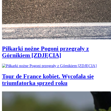
Piłkarki nożne Pogoni przegrały z
Górnikiem [ZDJĘCIA]
Tour de France kobiet. Wycofała się
triumfatorka sprzed roku