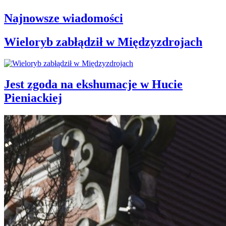
Najnowsze wiadomości
Wieloryb zabłądził w Międzyzdrojach
Jest zgoda na ekshumacje w Hucie
Pieniackiej