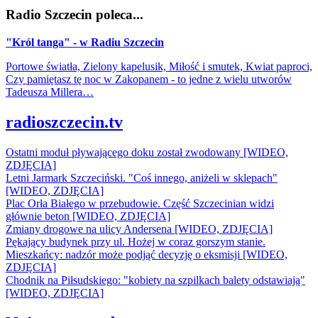
Radio Szczecin poleca...
"Król tanga" - w Radiu Szczecin
Portowe światła, Zielony kapelusik, Miłość i smutek, Kwiat paproci,
Czy pamiętasz tę noc w Zakopanem - to jedne z wielu utworów
Tadeusza Millera…
radioszczecin.tv
Ostatni moduł pływającego doku został zwodowany [WIDEO,
ZDJĘCIA]
Letni Jarmark Szczeciński. "Coś innego, aniżeli w sklepach"
[WIDEO, ZDJĘCIA]
Plac Orła Białego w przebudowie. Część Szczecinian widzi
głównie beton [WIDEO, ZDJĘCIA]
Zmiany drogowe na ulicy Andersena [WIDEO, ZDJĘCIA]
Pękający budynek przy ul. Hożej w coraz gorszym stanie.
Mieszkańcy: nadzór może podjąć decyzję o eksmisji [WIDEO,
ZDJĘCIA]
Chodnik na Piłsudskiego: "kobiety na szpilkach balety odstawiają"
[WIDEO, ZDJĘCIA]