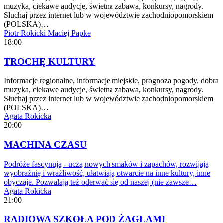
muzyka, ciekawe audycje, świetna zabawa, konkursy, nagrody.
Słuchaj przez internet lub w województwie zachodniopomorskiem
(POLSKA)…
Piotr Rokicki
Maciej Papke
18:00
TROCHĘ KULTURY
Informacje regionalne, informacje miejskie, prognoza pogody, dobra
muzyka, ciekawe audycje, świetna zabawa, konkursy, nagrody.
Słuchaj przez internet lub w województwie zachodniopomorskiem
(POLSKA)…
Agata Rokicka
20:00
MACHINA CZASU
Podróże fascynują - uczą nowych smaków i zapachów, rozwijają
wyobraźnię i wrażliwość, ułatwiają otwarcie na inne kultury, inne
obyczaje. Pozwalają też oderwać się od naszej (nie zawsze…
Agata Rokicka
21:00
RADIOWA SZKOŁA POD ŻAGLAMI