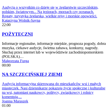
Audycja o wszystkim co dzieje się w żeglarstwie szczecińskim,
polskim, światowym... Na jeziorach, morzach czy oceanach.
Regaty, turystyka żeglarska, wielkie rejsy i morskie opowieści.
Katarzyna Wolnik-Sayna
22:00
POŻYTECZNI
Informacje regionalne, informacje miejskie, prognoza pogody, dobra
muzyka, ciekawe audycje, świetna zabawa, konkursy, nagrody.
Słuchaj przez internet lub w województwie zachodniopomorskiem
(POLSKA)…
Małgorzata Furga
00:00
NA SZCZECIŃSKIEJ ZIEMI
Audycja informacyjna skierowana do mieszkańców wsi i małych
miasteczek. Nasi dziennikarze pokazują życie społeczne i kulturalne
na wsi, natomiast naukowcy, politycy, związkowcy i rolnicy
komentują…
Joanna Maraszek
01:00