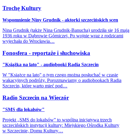
Trochę Kultury
Wspomnienie Niny Grudnik - aktorki szczecińskich scen
Nina Grudnik (także Nina Grudnik-Banucha) urodziła się 16 maja
1936 roku w Dąbrowie Górniczej. Po wojnie wraz z rodzicami
wyjechała do Wrocławia…
Fonosfera - reportaże i słuchowiska
"Książka na lato" - audiobooki Radia Szczecin
W "Książce na lato" o tym czego można posłuchać w czasie
wakacyjnych podróży. Porozmawiamy o audiobookach Radia
Szczecin, które warto mieć pod…
Radio Szczecin na Wieczór
"SMS dla lokalsów"
Projekt „SMS do lokalsów” to wspólna inicjatywa trzech
szczecińskich instytucji kultury: Miejskiego Ośrodka Kultury
w Szczecinie, Domu Kultury…