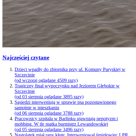
Najczęściej czytane
Dzieci wpadły do zbiornika przy ul. Komuny Paryskiej w
Szczecinie
(od wczoraj oglądane 4509 razy)
Tragiczny finał wypoczynku nad Jeziorem Głębokie w
Szczecinie
(od 03 sierpnia oglądane 3895 razy)
Sąsiedzi interweniują w sprawie psa pozostawionego
samotnie w mieszkaniu
(od 06 sierpnia oglądane 3788 razy)
Pracownicy szpitala w Barlinku ujawniają nepotyzm i
mobbing. W tle matka burmistrz Lewandowskiej
(od 05 sierpnia oglądane 3496 razy)
Nastolatek miał rany kłute. Interweniował śmigłowiec LPR