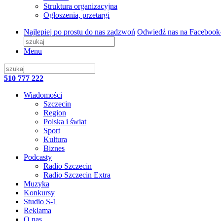
Struktura organizacyjna
Ogłoszenia, przetargi
Najlepiej po prostu do nas zadzwoń
Odwiedź nas na Facebook
Menu
510 777 222
Wiadomości
Szczecin
Region
Polska i świat
Sport
Kultura
Biznes
Podcasty
Radio Szczecin
Radio Szczecin Extra
Muzyka
Konkursy
Studio S-1
Reklama
O nas