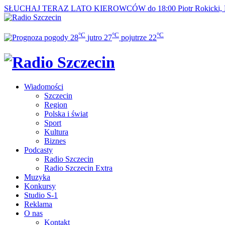
SŁUCHAJ TERAZ
LATO KIEROWCÓW do 18:00
Piotr Rokicki,
°C
°C
°C
28
jutro
27
pojutrze
22
Wiadomości
Szczecin
Region
Polska i świat
Sport
Kultura
Biznes
Podcasty
Radio Szczecin
Radio Szczecin Extra
Muzyka
Konkursy
Studio S-1
Reklama
O nas
Kontakt