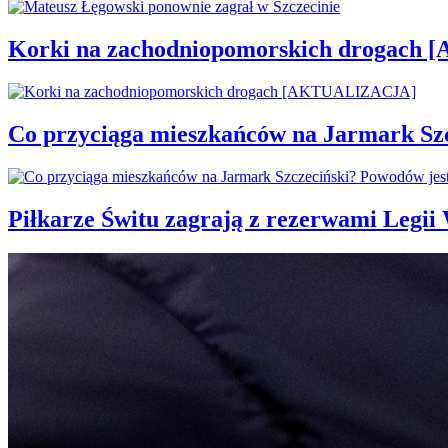
Korki na zachodniopomorskich drogac
Co przyciąga mieszkańców na Jarmark Sz
Piłkarze Świtu zagrają z rezerwami Legi