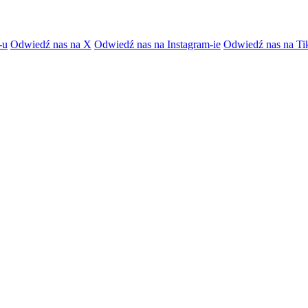
-u
Odwiedź nas na X
Odwiedź nas na Instagram-ie
Odwiedź nas na Ti