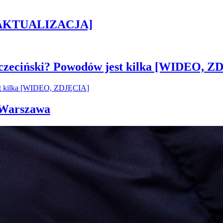
h [AKTUALIZACJA]
czeciński? Powodów jest kilka [WIDEO, Z
i Warszawa