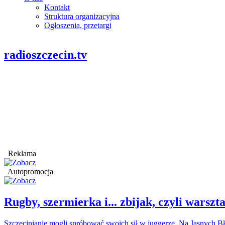
Kontakt
Struktura organizacyjna
Ogłoszenia, przetargi
radioszczecin.tv
Reklama
Autopromocja
Rugby, szermierka i... zbijak, czyli war
Szczecinianie mogli spróbować swoich sił w juggerze. Na Jasnych Bł