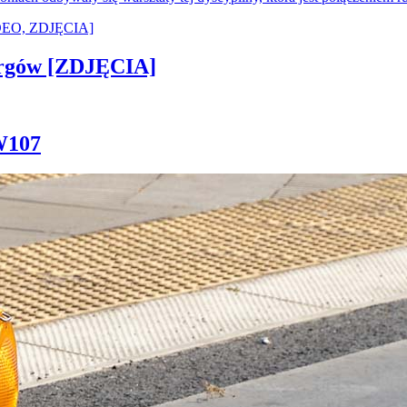
ergów [ZDJĘCIA]
W107