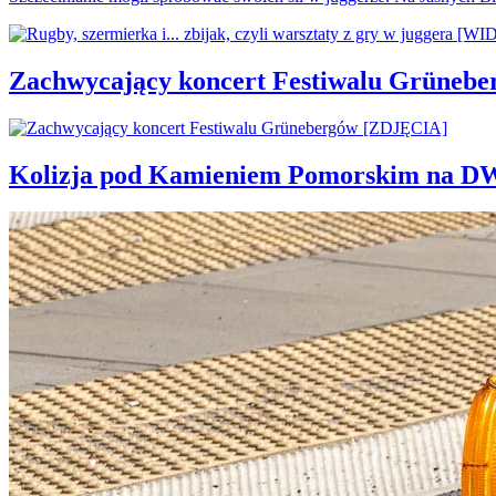
Zachwycający koncert Festiwalu Grüneb
Kolizja pod Kamieniem Pomorskim na D