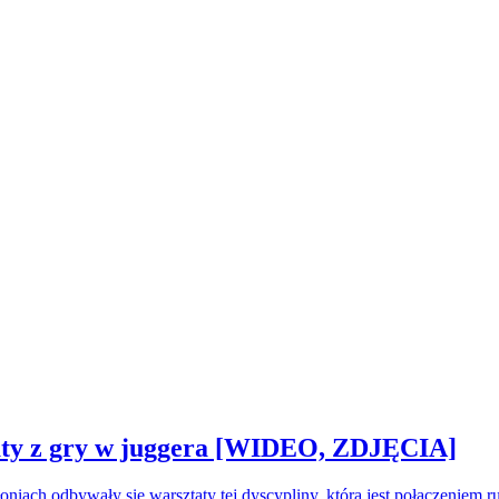
sztaty z gry w juggera [WIDEO, ZDJĘCIA]
oniach odbywały się warsztaty tej dyscypliny, która jest połączeniem