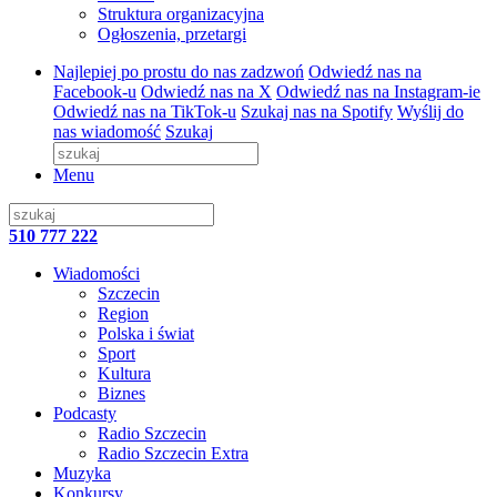
Struktura organizacyjna
Ogłoszenia, przetargi
Najlepiej po prostu do nas zadzwoń
Odwiedź nas na
Facebook-u
Odwiedź nas na X
Odwiedź nas na Instagram-ie
Odwiedź nas na TikTok-u
Szukaj nas na Spotify
Wyślij do
nas wiadomość
Szukaj
Menu
510 777 222
Wiadomości
Szczecin
Region
Polska i świat
Sport
Kultura
Biznes
Podcasty
Radio Szczecin
Radio Szczecin Extra
Muzyka
Konkursy