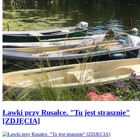
Ławki przy Rusałce. "Tu jest strasznie"
[ZDJĘCIA]