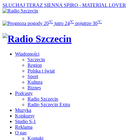
SŁUCHAJ TERAZ
SIENNA SPIRO - MATERIAL LOVER
°C
°C
°C
20
jutro
24
pojutrze
30
Wiadomości
Szczecin
Region
Polska i świat
Sport
Kultura
Biznes
Podcasty
Radio Szczecin
Radio Szczecin Extra
Muzyka
Konkursy
Studio S-1
Reklama
O nas
Kontakt