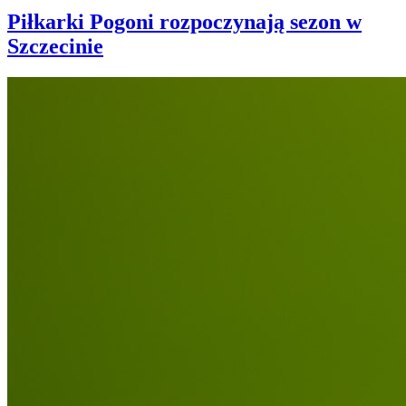
Piłkarki Pogoni rozpoczynają sezon w
Szczecinie