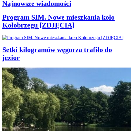
Najnowsze wiadomości
Program SIM. Nowe mieszkania koło
Kołobrzegu [ZDJĘCIA]
Setki kilogramów węgorza trafiło do
jezior