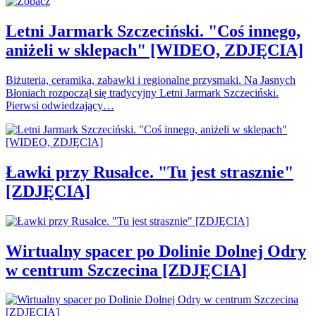
Letni Jarmark Szczeciński. "Coś innego,
aniżeli w sklepach" [WIDEO, ZDJĘCIA]
Biżuteria, ceramika, zabawki i regionalne przysmaki. Na Jasnych
Błoniach rozpoczął się tradycyjny Letni Jarmark Szczeciński.
Pierwsi odwiedzający…
Ławki przy Rusałce. "Tu jest strasznie"
[ZDJĘCIA]
Wirtualny spacer po Dolinie Dolnej Odry
w centrum Szczecina [ZDJĘCIA]