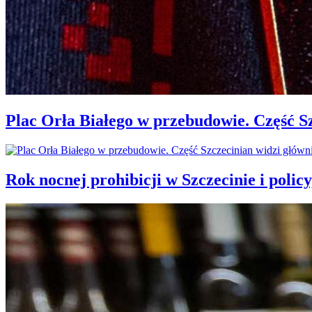
Plac Orła Białego w przebudowie. Część 
Rok nocnej prohibicji w Szczecinie i policy