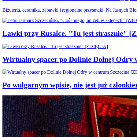
Biżuteria, ceramika, zabawki i regionalne przysmaki. Na Jasnych Bł
Ławki przy Rusałce. "Tu jest strasznie" 
Wirtualny spacer po Dolinie Dolnej Odry
Po wulgarnym wpisie, nie jest już członki