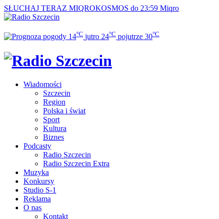
SŁUCHAJ TERAZ
MIQROKOSMOS do 23:59
Miqro
°C
°C
°C
14
jutro
24
pojutrze
30
Wiadomości
Szczecin
Region
Polska i świat
Sport
Kultura
Biznes
Podcasty
Radio Szczecin
Radio Szczecin Extra
Muzyka
Konkursy
Studio S-1
Reklama
O nas
Kontakt