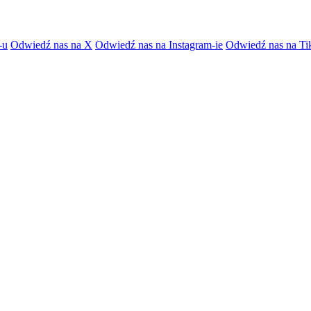
-u
Odwiedź nas na X
Odwiedź nas na Instagram-ie
Odwiedź nas na Ti