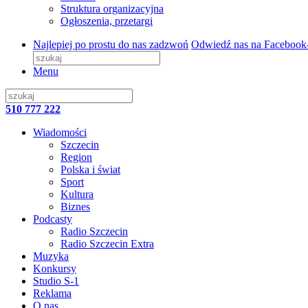
Struktura organizacyjna
Ogłoszenia, przetargi
Najlepiej po prostu do nas zadzwoń
Odwiedź nas na Facebook
Menu
510 777 222
Wiadomości
Szczecin
Region
Polska i świat
Sport
Kultura
Biznes
Podcasty
Radio Szczecin
Radio Szczecin Extra
Muzyka
Konkursy
Studio S-1
Reklama
O nas