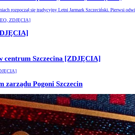
oniach rozpoczął się tradycyjny Letni Jarmark Szczeciński. Pierwsi od
[ZDJĘCIA]
 w centrum Szczecina [ZDJĘCIA]
em zarządu Pogoni Szczecin