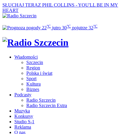
SŁUCHAJ TERAZ
PHIL COLLINS - YOU'LL BE IN MY
HEART
°C
°C
°C
22
jutro
30
pojutrze
32
Wiadomości
Szczecin
Region
Polska i świat
Sport
Kultura
Biznes
Podcasty
Radio Szczecin
Radio Szczecin Extra
Muzyka
Konkursy
Studio S-1
Reklama
O nas