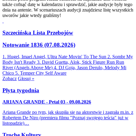
także cofnąć datę w kalendarzu i sprawdzić, jakie audycje były tego
dnia na antenie. W scenariuszach audycji znajdziesz listę wszystkich
uworów jakie wtedy graliśmy!
Szczecińska Lista Przebojów
Notowanie 1836 (07.08.2026)
1. Hugel, Imael Angel, Ultra Nate
Movin' To The Sun
2. Sombr
My
Body Isn't Ready
3. David Guetta, Alok, Stick Figure
Run Run
River (Angels Above Me)
4. DJ Goja, Jason Derulo, Melody
Mi
Chico
5. Temper City
Self Aware
Zobacz
Głosuj »
Płyta tygodnia
ARIANA GRANDE - Petal 03 - 09.08.2026
Ariana Grande po tym, jak skupiła się na aktorstwie i zagrała m.in. z
Robertem De Niro (premiera filmu "Poznaj swojego teścia" już w
listopadzie)…
Trochę Kultury