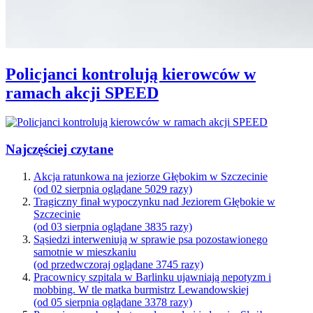
Policjanci kontrolują kierowców w
ramach akcji SPEED
Najczęściej czytane
Akcja ratunkowa na jeziorze Głębokim w Szczecinie
(od 02 sierpnia oglądane 5029 razy)
Tragiczny finał wypoczynku nad Jeziorem Głębokie w
Szczecinie
(od 03 sierpnia oglądane 3835 razy)
Sąsiedzi interweniują w sprawie psa pozostawionego
samotnie w mieszkaniu
(od przedwczoraj oglądane 3745 razy)
Pracownicy szpitala w Barlinku ujawniają nepotyzm i
mobbing. W tle matka burmistrz Lewandowskiej
(od 05 sierpnia oglądane 3378 razy)