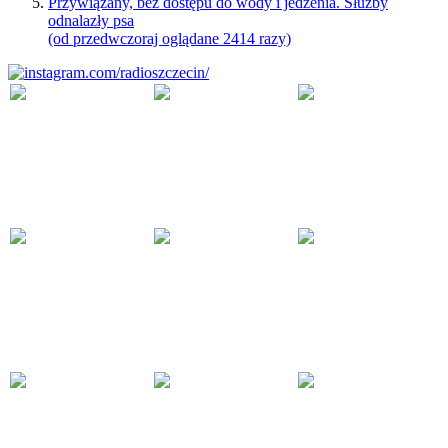
Przywiązany, bez dostępu do wody i jedzenia. Służby
odnalazły psa
(od przedwczoraj oglądane 2414 razy)