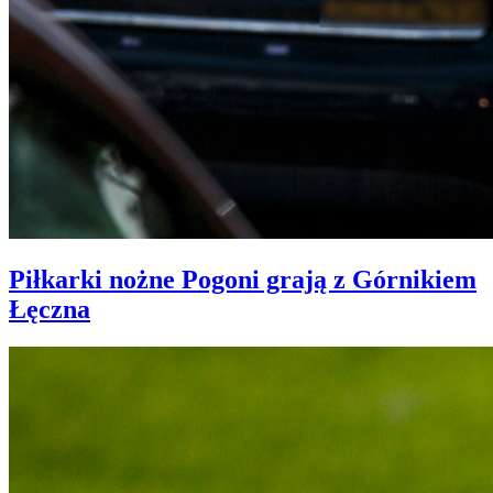
Piłkarki nożne Pogoni grają z Górnikiem
Łęczna