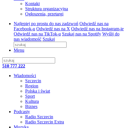
Kontakt
Struktura organizacyjna
Ogłoszenia, przetargi
Najlepiej po prostu do nas zadzwoń
Odwiedź nas na
Facebook-u
Odwiedź nas na X
Odwiedź nas na Instagram-ie
Odwiedź nas na TikTok-u
Szukaj nas na Spotify
Wyślij do
nas wiadomość
Szukaj
Menu
510 777 222
Wiadomości
Szczecin
Region
Polska i świat
Sport
Kultura
Biznes
Podcasty
Radio Szczecin
Radio Szczecin Extra
Muzyka