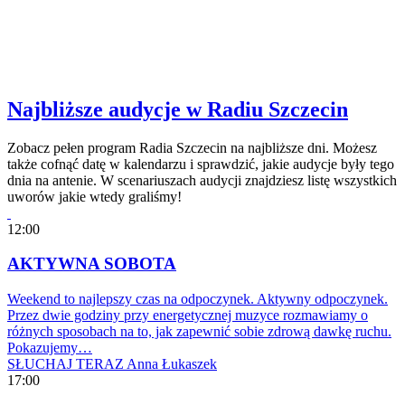
Najbliższe audycje w Radiu Szczecin
Zobacz pełen program Radia Szczecin na najbliższe dni. Możesz
także cofnąć datę w kalendarzu i sprawdzić, jakie audycje były tego
dnia na antenie. W scenariuszach audycji znajdziesz listę wszystkich
uworów jakie wtedy graliśmy!
12:00
AKTYWNA SOBOTA
Weekend to najlepszy czas na odpoczynek. Aktywny odpoczynek.
Przez dwie godziny przy energetycznej muzyce rozmawiamy o
różnych sposobach na to, jak zapewnić sobie zdrową dawkę ruchu.
Pokazujemy…
SŁUCHAJ TERAZ
Anna Łukaszek
17:00