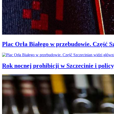
Plac Orła Białego w przebudowie. Część 
Rok nocnej prohibicji w Szczecinie i policy