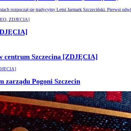
oniach rozpoczął się tradycyjny Letni Jarmark Szczeciński. Pierwsi od
[ZDJĘCIA]
 w centrum Szczecina [ZDJĘCIA]
em zarządu Pogoni Szczecin