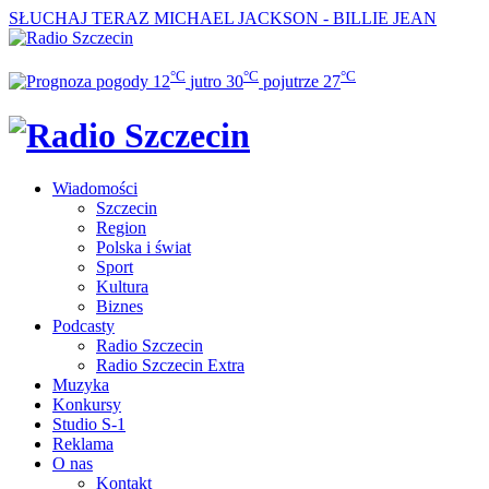
SŁUCHAJ TERAZ
MICHAEL JACKSON - BILLIE JEAN
°C
°C
°C
12
jutro
30
pojutrze
27
Wiadomości
Szczecin
Region
Polska i świat
Sport
Kultura
Biznes
Podcasty
Radio Szczecin
Radio Szczecin Extra
Muzyka
Konkursy
Studio S-1
Reklama
O nas
Kontakt