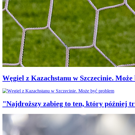
Węgiel z Kazachstanu w Szczecinie. Może
"Najdroższy zabieg to ten, który później 