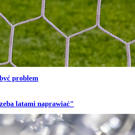
 być problem
trzeba latami naprawiać"