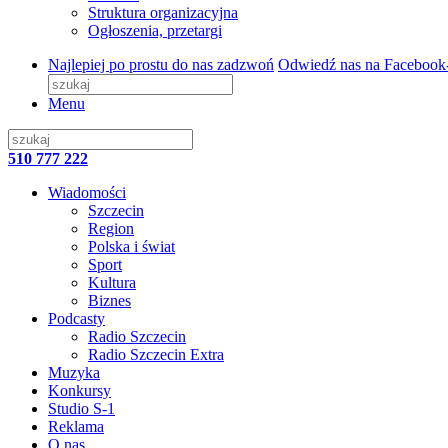
Struktura organizacyjna
Ogłoszenia, przetargi
Najlepiej po prostu do nas zadzwoń
Odwiedź nas na Facebook
Menu
510 777 222
Wiadomości
Szczecin
Region
Polska i świat
Sport
Kultura
Biznes
Podcasty
Radio Szczecin
Radio Szczecin Extra
Muzyka
Konkursy
Studio S-1
Reklama
O nas