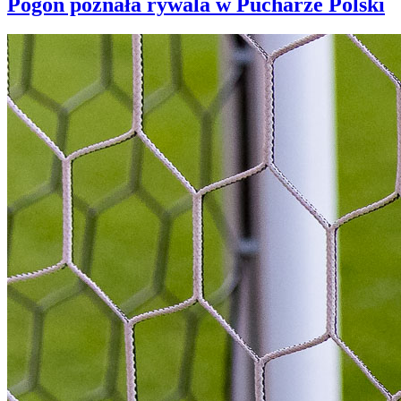
Pogoń poznała rywala w Pucharze Polski