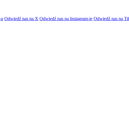
-u
Odwiedź nas na X
Odwiedź nas na Instagram-ie
Odwiedź nas na Ti