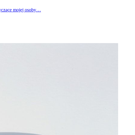
tyczące mojej osoby…