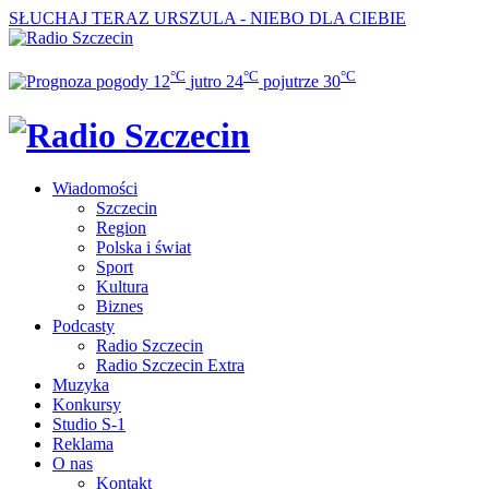
SŁUCHAJ TERAZ
URSZULA - NIEBO DLA CIEBIE
°C
°C
°C
12
jutro
24
pojutrze
30
Wiadomości
Szczecin
Region
Polska i świat
Sport
Kultura
Biznes
Podcasty
Radio Szczecin
Radio Szczecin Extra
Muzyka
Konkursy
Studio S-1
Reklama
O nas
Kontakt