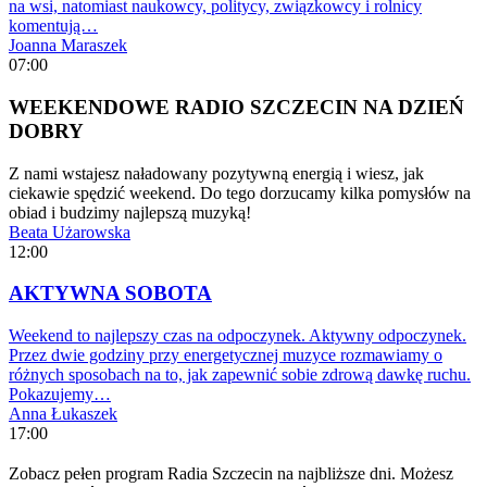
na wsi, natomiast naukowcy, politycy, związkowcy i rolnicy
komentują…
Joanna Maraszek
07:00
WEEKENDOWE RADIO SZCZECIN NA DZIEŃ
DOBRY
Z nami wstajesz naładowany pozytywną energią i wiesz, jak
ciekawie spędzić weekend. Do tego dorzucamy kilka pomysłów na
obiad i budzimy najlepszą muzyką!
Beata Użarowska
12:00
AKTYWNA SOBOTA
Weekend to najlepszy czas na odpoczynek. Aktywny odpoczynek.
Przez dwie godziny przy energetycznej muzyce rozmawiamy o
różnych sposobach na to, jak zapewnić sobie zdrową dawkę ruchu.
Pokazujemy…
Anna Łukaszek
17:00
Zobacz pełen program Radia Szczecin na najbliższe dni. Możesz