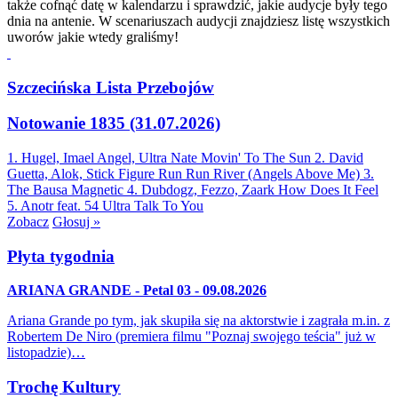
także cofnąć datę w kalendarzu i sprawdzić, jakie audycje były tego
dnia na antenie. W scenariuszach audycji znajdziesz listę wszystkich
uworów jakie wtedy graliśmy!
Szczecińska Lista Przebojów
Notowanie 1835 (31.07.2026)
1. Hugel, Imael Angel, Ultra Nate
Movin' To The Sun
2. David
Guetta, Alok, Stick Figure
Run Run River (Angels Above Me)
3.
The Bausa
Magnetic
4. Dubdogz, Fezzo, Zaark
How Does It Feel
5. Anotr feat. 54 Ultra
Talk To You
Zobacz
Głosuj »
Płyta tygodnia
ARIANA GRANDE - Petal 03 - 09.08.2026
Ariana Grande po tym, jak skupiła się na aktorstwie i zagrała m.in. z
Robertem De Niro (premiera filmu "Poznaj swojego teścia" już w
listopadzie)…
Trochę Kultury