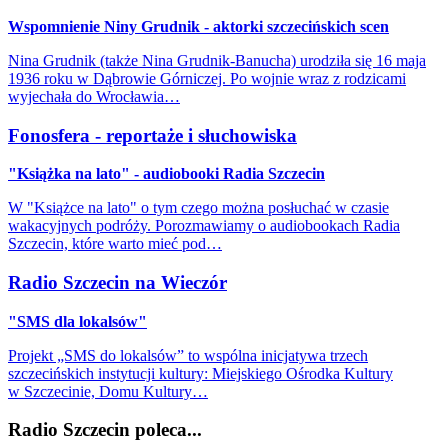
Wspomnienie Niny Grudnik - aktorki szczecińskich scen
Nina Grudnik (także Nina Grudnik-Banucha) urodziła się 16 maja
1936 roku w Dąbrowie Górniczej. Po wojnie wraz z rodzicami
wyjechała do Wrocławia…
Fonosfera - reportaże i słuchowiska
"Książka na lato" - audiobooki Radia Szczecin
W "Książce na lato" o tym czego można posłuchać w czasie
wakacyjnych podróży. Porozmawiamy o audiobookach Radia
Szczecin, które warto mieć pod…
Radio Szczecin na Wieczór
"SMS dla lokalsów"
Projekt „SMS do lokalsów” to wspólna inicjatywa trzech
szczecińskich instytucji kultury: Miejskiego Ośrodka Kultury
w Szczecinie, Domu Kultury…
Radio Szczecin poleca...