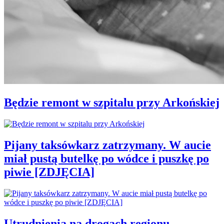
Będzie remont w szpitalu przy Arkońskiej
Pijany taksówkarz zatrzymany. W aucie
miał pustą butelkę po wódce i puszkę po
piwie [ZDJĘCIA]
Utrudnienia na drogach regionu