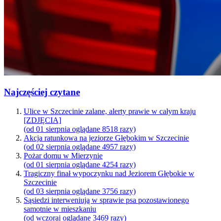
Najczęściej czytane
Ulice w Szczecinie zalane, alerty prawie w całym kraju
[ZDJĘCIA]
(od 01 sierpnia oglądane 8518 razy)
Akcja ratunkowa na jeziorze Głębokim w Szczecinie
(od 02 sierpnia oglądane 4957 razy)
Pożar domu w Mierzynie
(od 01 sierpnia oglądane 4254 razy)
Tragiczny finał wypoczynku nad Jeziorem Głębokie w
Szczecinie
(od 03 sierpnia oglądane 3756 razy)
Sąsiedzi interweniują w sprawie psa pozostawionego
samotnie w mieszkaniu
(od wczoraj oglądane 3469 razy)