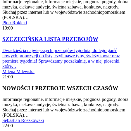
Informacje regionalne, informacje miejskie, prognoza pogody, dobra
muzyka, ciekawe audycje, świetna zabawa, konkursy, nagrody.
Słuchaj przez internet lub w województwie zachodniopomorskiem
(POLSKA)…
Piotr Rokicki
19:00
SZCZECIŃSKA LISTA PRZEBOJÓW
Dwadzieścia największych przebojów tygodnia, do tego garść
nowych propozycji do listy, czyli nasze typy, świeży towar oraz
premiera tygodnia! Sprawdzamy poczekalnię, a w niej piosenki,
które…
Milena Milewska
21:00
NOWOŚCI I PRZEBOJE WSZECH CZASÓW
Informacje regionalne, informacje miejskie, prognoza pogody, dobra
muzyka, ciekawe audycje, świetna zabawa, konkursy, nagrody.
Słuchaj przez internet lub w województwie zachodniopomorskiem
(POLSKA)…
Sebastian Roszkowski
22:00