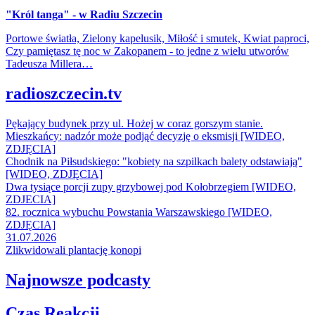
"Król tanga" - w Radiu Szczecin
Portowe światła, Zielony kapelusik, Miłość i smutek, Kwiat paproci,
Czy pamiętasz tę noc w Zakopanem - to jedne z wielu utworów
Tadeusza Millera…
radioszczecin.tv
Pękający budynek przy ul. Hożej w coraz gorszym stanie.
Mieszkańcy: nadzór może podjąć decyzję o eksmisji [WIDEO,
ZDJĘCIA]
Chodnik na Piłsudskiego: "kobiety na szpilkach balety odstawiają"
[WIDEO, ZDJĘCIA]
Dwa tysiące porcji zupy grzybowej pod Kołobrzegiem [WIDEO,
ZDJECIA]
82. rocznica wybuchu Powstania Warszawskiego [WIDEO,
ZDJĘCIA]
31.07.2026
Zlikwidowali plantację konopi
Najnowsze podcasty
Czas Reakcji