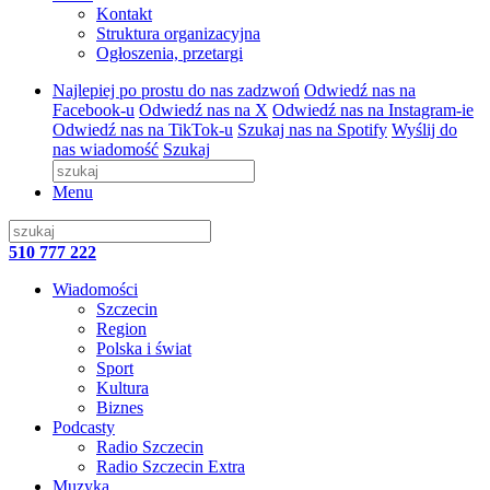
Kontakt
Struktura organizacyjna
Ogłoszenia, przetargi
Najlepiej po prostu do nas zadzwoń
Odwiedź nas na
Facebook-u
Odwiedź nas na X
Odwiedź nas na Instagram-ie
Odwiedź nas na TikTok-u
Szukaj nas na Spotify
Wyślij do
nas wiadomość
Szukaj
Menu
510 777 222
Wiadomości
Szczecin
Region
Polska i świat
Sport
Kultura
Biznes
Podcasty
Radio Szczecin
Radio Szczecin Extra
Muzyka