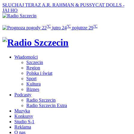
SŁUCHAJ TERAZ
A.R. RAHMAN & PUSSYCAT DOLLS -
JAI HO
°C
°C
°C
22
jutro
24
pojutrze
29
Wiadomości
Szczecin
Region
Polska i świat
Sport
Kultura
Biznes
Podcasty
Radio Szczecin
Radio Szczecin Extra
Muzyka
Konkursy
Studio S-1
Reklama
O nas