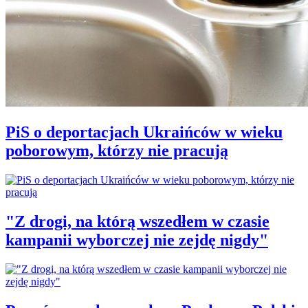
PiS o deportacjach Ukraińców w wieku
poborowym, którzy nie pracują
"Z drogi, na którą wszedłem w czasie
kampanii wyborczej nie zejdę nigdy"