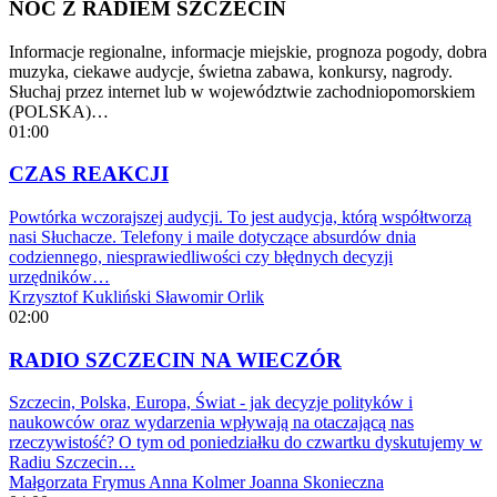
NOC Z RADIEM SZCZECIN
Informacje regionalne, informacje miejskie, prognoza pogody, dobra
muzyka, ciekawe audycje, świetna zabawa, konkursy, nagrody.
Słuchaj przez internet lub w województwie zachodniopomorskiem
(POLSKA)…
01:00
CZAS REAKCJI
Powtórka wczorajszej audycji. To jest audycja, którą współtworzą
nasi Słuchacze. Telefony i maile dotyczące absurdów dnia
codziennego, niesprawiedliwości czy błędnych decyzji
urzędników…
Krzysztof Kukliński
Sławomir Orlik
02:00
RADIO SZCZECIN NA WIECZÓR
Szczecin, Polska, Europa, Świat - jak decyzje polityków i
naukowców oraz wydarzenia wpływają na otaczającą nas
rzeczywistość? O tym od poniedziałku do czwartku dyskutujemy w
Radiu Szczecin…
Małgorzata Frymus
Anna Kolmer
Joanna Skonieczna