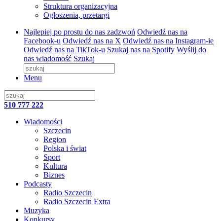
Struktura organizacyjna
Ogłoszenia, przetargi
Najlepiej po prostu do nas zadzwoń
Odwiedź nas na
Facebook-u
Odwiedź nas na X
Odwiedź nas na Instagram-ie
Odwiedź nas na TikTok-u
Szukaj nas na Spotify
Wyślij do
nas wiadomość
Szukaj
Menu
510 777 222
Wiadomości
Szczecin
Region
Polska i świat
Sport
Kultura
Biznes
Podcasty
Radio Szczecin
Radio Szczecin Extra
Muzyka
Konkursy