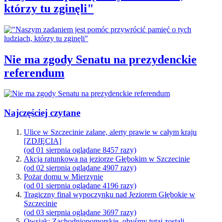
którzy tu zginęli"
Nie ma zgody Senatu na prezydenckie
referendum
Najczęściej czytane
Ulice w Szczecinie zalane, alerty prawie w całym kraju
[ZDJĘCIA]
(od 01 sierpnia oglądane 8457 razy)
Akcja ratunkowa na jeziorze Głębokim w Szczecinie
(od 02 sierpnia oglądane 4907 razy)
Pożar domu w Mierzynie
(od 01 sierpnia oglądane 4196 razy)
Tragiczny finał wypoczynku nad Jeziorem Głębokie w
Szczecinie
(od 03 sierpnia oglądane 3697 razy)
Owsiak: Zachodniopomorskie, obyśmy tutaj zostali