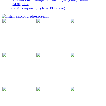
[ZDJĘCIA]
(od 01 sierpnia oglądane 3085 razy)