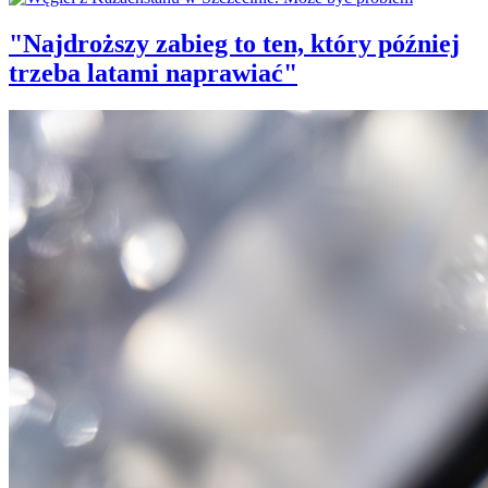
"Najdroższy zabieg to ten, który później
trzeba latami naprawiać"