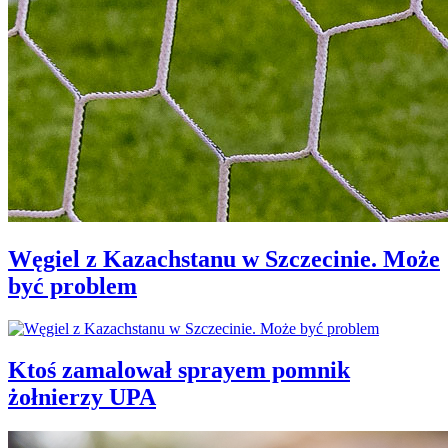
Węgiel z Kazachstanu w Szczecinie. Może
być problem
Ktoś zamalował sprayem pomnik
żołnierzy UPA