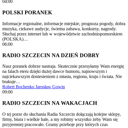
04:00
POLSKI PORANEK
Informacje regionalne, informacje miejskie, prognoza pogody, dobra
muzyka, ciekawe audycje, świetna zabawa, konkursy, nagrody.
Słuchaj przez internet lub w województwie zachodniopomorskiem
(POLSKA)…
06:00
RADIO SZCZECIN NA DZIEŃ DOBRY
Nasz poranek dobrze nastraja. Skutecznie przesyłamy Wam energię
na falach eteru dzięki dużej dawce humoru, najnowszym i
najciekawszym doniesieniom z miasta, regionu, kraju i świata. Nie
brakuje…
Robert Bochenko
Jarosław Gowin
09:00
RADIO SZCZECIN NA WAKACJACH
O tej porze do słuchania Radia Szczecin dołączają kolejne sklepy,
firmy, biura i wielkie hale, a my robimy wszystko żeby Wam się
przyjemniej pracowało. Gramy przeboje przy których czas