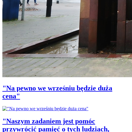
"Na pewno we wrześniu będzie duża
cena"
"Naszym zadaniem jest pomóc
przywrócić pamięć o tych ludziach,