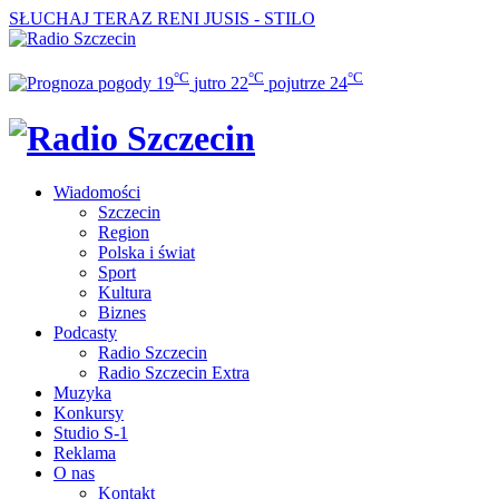
SŁUCHAJ TERAZ
RENI JUSIS - STILO
°C
°C
°C
19
jutro
22
pojutrze
24
Wiadomości
Szczecin
Region
Polska i świat
Sport
Kultura
Biznes
Podcasty
Radio Szczecin
Radio Szczecin Extra
Muzyka
Konkursy
Studio S-1
Reklama
O nas
Kontakt