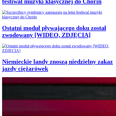
festiwal muzyki klasycznej do Chorin
Ostatni moduł pływającego doku został
zwodowany [WIDEO, ZDJĘCIA]
Niemieckie landy znoszą niedzielny zakaz
jazdy ciężarówek