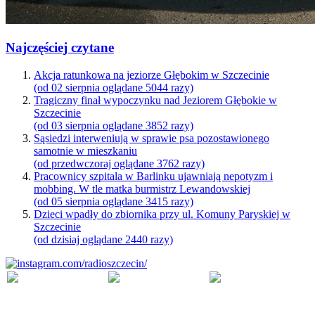
Najczęściej czytane
Akcja ratunkowa na jeziorze Głębokim w Szczecinie
(od 02 sierpnia oglądane 5044 razy)
Tragiczny finał wypoczynku nad Jeziorem Głębokie w
Szczecinie
(od 03 sierpnia oglądane 3852 razy)
Sąsiedzi interweniują w sprawie psa pozostawionego
samotnie w mieszkaniu
(od przedwczoraj oglądane 3762 razy)
Pracownicy szpitala w Barlinku ujawniają nepotyzm i
mobbing. W tle matka burmistrz Lewandowskiej
(od 05 sierpnia oglądane 3415 razy)
Dzieci wpadły do zbiornika przy ul. Komuny Paryskiej w
Szczecinie
(od dzisiaj oglądane 2440 razy)