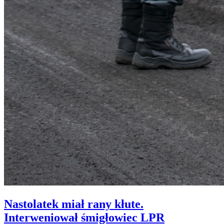
Nastolatek miał rany kłute.
Interweniował śmigłowiec LPR