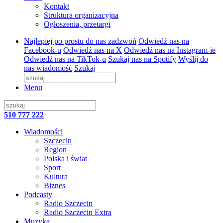
Kontakt
Struktura organizacyjna
Ogłoszenia, przetargi
Najlepiej po prostu do nas zadzwoń
Odwiedź nas na
Facebook-u
Odwiedź nas na X
Odwiedź nas na Instagram-ie
Odwiedź nas na TikTok-u
Szukaj nas na Spotify
Wyślij do
nas wiadomość
Szukaj
Menu
510 777 222
Wiadomości
Szczecin
Region
Polska i świat
Sport
Kultura
Biznes
Podcasty
Radio Szczecin
Radio Szczecin Extra
Muzyka