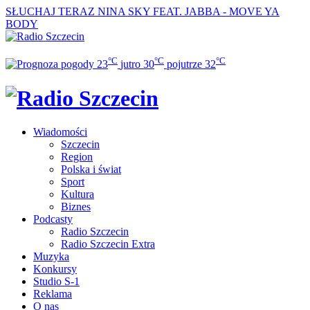
SŁUCHAJ TERAZ
NINA SKY FEAT. JABBA - MOVE YA
BODY
°C
°C
°C
23
jutro
30
pojutrze
32
Wiadomości
Szczecin
Region
Polska i świat
Sport
Kultura
Biznes
Podcasty
Radio Szczecin
Radio Szczecin Extra
Muzyka
Konkursy
Studio S-1
Reklama
O nas