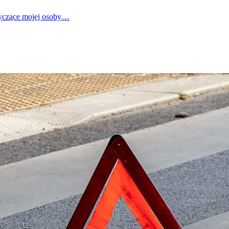
tyczące mojej osoby…