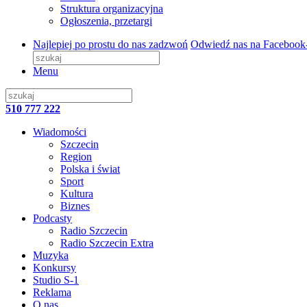
Struktura organizacyjna
Ogłoszenia, przetargi
Najlepiej po prostu do nas zadzwoń
Odwiedź nas na Facebook
Menu
510 777 222
Wiadomości
Szczecin
Region
Polska i świat
Sport
Kultura
Biznes
Podcasty
Radio Szczecin
Radio Szczecin Extra
Muzyka
Konkursy
Studio S-1
Reklama
O nas