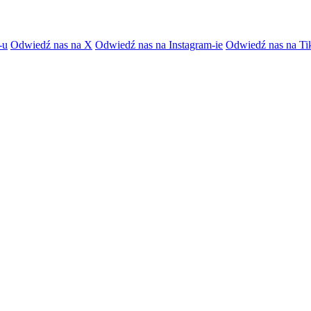
-u
Odwiedź nas na X
Odwiedź nas na Instagram-ie
Odwiedź nas na Ti