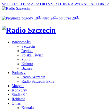
SŁUCHAJ TERAZ
RADIO SZCZECIN NA WAKACJACH do 12
°C
°C
°C
19
jutro
24
pojutrze
29
Wiadomości
Szczecin
Region
Polska i świat
Sport
Kultura
Biznes
Podcasty
Radio Szczecin
Radio Szczecin Extra
Muzyka
Konkursy
Studio S-1
Reklama
O nas
Kontakt