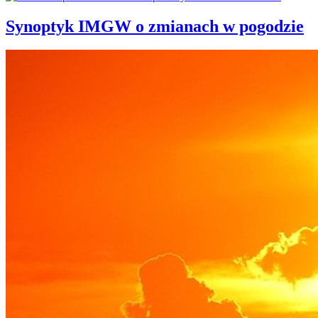
Synoptyk IMGW o zmianach w pogodzie