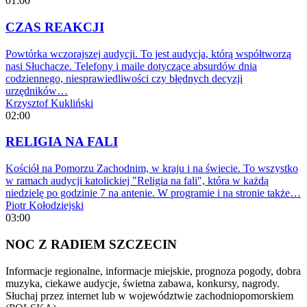
01:00
CZAS REAKCJI
Powtórka wczorajszej audycji. To jest audycja, którą współtworzą
nasi Słuchacze. Telefony i maile dotyczące absurdów dnia
codziennego, niesprawiedliwości czy błędnych decyzji
urzędników…
Krzysztof Kukliński
02:00
RELIGIA NA FALI
Kościół na Pomorzu Zachodnim, w kraju i na świecie. To wszystko
w ramach audycji katolickiej "Religia na fali", która w każdą
niedzielę po godzinie 7 na antenie. W programie i na stronie także…
Piotr Kołodziejski
03:00
NOC Z RADIEM SZCZECIN
Informacje regionalne, informacje miejskie, prognoza pogody, dobra
muzyka, ciekawe audycje, świetna zabawa, konkursy, nagrody.
Słuchaj przez internet lub w województwie zachodniopomorskiem