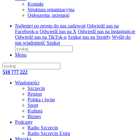
Kontakt
Struktura organizacyjna
Ogłoszenia, przetargi
Najlepiej po prostu do nas zadzwoń
Odwiedź nas na
Facebook-u
Odwiedź nas na X
Odwiedź nas na Instagram-ie
Odwiedź nas na TikTok-u
Szukaj nas na Spotify
Wyślij do
nas wiadomość
Szukaj
Menu
510 777 222
Wiadomości
Szczecin
Region
Polska i świat
Sport
Kultura
Biznes
Podcasty
Radio Szczecin
Radio Szczecin Extra
Muzyka