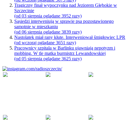
Tragiczny finał wypoczynku nad Jeziorem Głębokie w
Szczecinie
(od 03 sierpnia oglądane 3952 razy)
Sąsiedzi interweniują w sprawie psa pozostawionego
samotnie w mieszkaniu
(od 06 sierpnia oglądane 3839 razy)
Nastolatek miał rany kłute. Interweniował śmigłowiec LPR
(od wczoraj oglądane 3651 razy)
Pracownicy szpitala w Barlinku ujawniają nepotyzm i
mobbing. W tle matka burmistrz Lewandowskiej
(od 05 sierpnia oglądane 3625 razy)