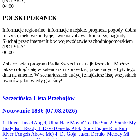
(POLSKA)…
04:00
POLSKI PORANEK
Informacje regionalne, informacje miejskie, prognoza pogody, dobra
muzyka, ciekawe audycje, świetna zabawa, konkursy, nagrody.
Słuchaj przez internet lub w województwie zachodniopomorskiem
(POLSKA)…
06:00
Zobacz pełen program Radia Szczecin na najbliższe dni. Możesz
także cofnąć datę w kalendarzu i sprawdzić, jakie audycje były tego
dnia na antenie. W scenariuszach audycji znajdziesz listę wszystkich
uworów jakie wtedy graliśmy!
Szczecińska Lista Przebojów
Notowanie 1836 (07.08.2026)
1. Hugel, Imael Angel, Ultra Nate
Movin' To The Sun
2. Sombr
My
Body Isn't Ready
3. David Guetta, Alok, Stick Figure
Run Run
River (Angels Above Me)
4. DJ Goja, Jason Derulo, Melody
Mi