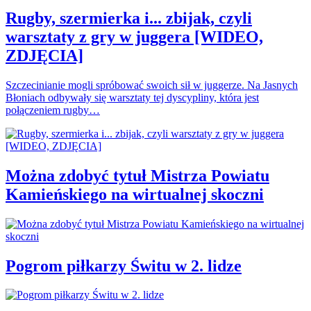
Rugby, szermierka i... zbijak, czyli
warsztaty z gry w juggera [WIDEO,
ZDJĘCIA]
Szczecinianie mogli spróbować swoich sił w juggerze. Na Jasnych
Błoniach odbywały się warsztaty tej dyscypliny, która jest
połączeniem rugby…
Można zdobyć tytuł Mistrza Powiatu
Kamieńskiego na wirtualnej skoczni
Pogrom piłkarzy Świtu w 2. lidze