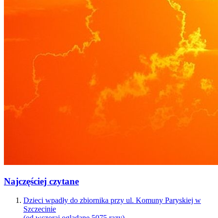
Najczęściej czytane
Dzieci wpadły do zbiornika przy ul. Komuny Paryskiej w
Szczecinie
(od wczoraj oglądane 5075 razy)