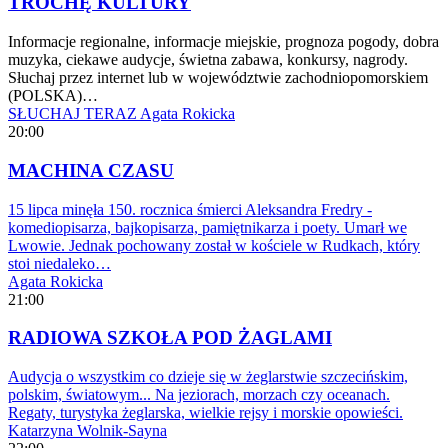
TROCHĘ KULTURY
Informacje regionalne, informacje miejskie, prognoza pogody, dobra
muzyka, ciekawe audycje, świetna zabawa, konkursy, nagrody.
Słuchaj przez internet lub w województwie zachodniopomorskiem
(POLSKA)…
SŁUCHAJ TERAZ
Agata Rokicka
20:00
MACHINA CZASU
15 lipca minęła 150. rocznica śmierci Aleksandra Fredry -
komediopisarza, bajkopisarza, pamiętnikarza i poety. Umarł we
Lwowie. Jednak pochowany został w kościele w Rudkach, który
stoi niedaleko…
Agata Rokicka
21:00
RADIOWA SZKOŁA POD ŻAGLAMI
Audycja o wszystkim co dzieje się w żeglarstwie szczecińskim,
polskim, światowym... Na jeziorach, morzach czy oceanach.
Regaty, turystyka żeglarska, wielkie rejsy i morskie opowieści.
Katarzyna Wolnik-Sayna