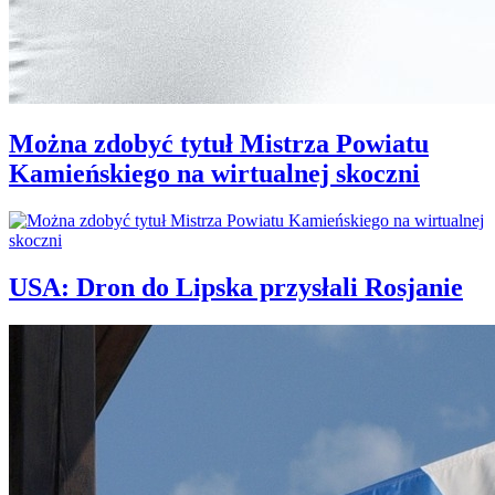
Można zdobyć tytuł Mistrza Powiatu
Kamieńskiego na wirtualnej skoczni
USA: Dron do Lipska przysłali Rosjanie