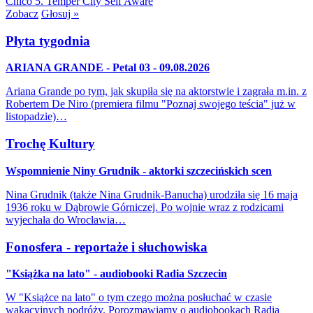
Chico
5. Temper City
Self Aware
Zobacz
Głosuj »
Płyta tygodnia
ARIANA GRANDE - Petal 03 - 09.08.2026
Ariana Grande po tym, jak skupiła się na aktorstwie i zagrała m.in. z
Robertem De Niro (premiera filmu "Poznaj swojego teścia" już w
listopadzie)…
Trochę Kultury
Wspomnienie Niny Grudnik - aktorki szczecińskich scen
Nina Grudnik (także Nina Grudnik-Banucha) urodziła się 16 maja
1936 roku w Dąbrowie Górniczej. Po wojnie wraz z rodzicami
wyjechała do Wrocławia…
Fonosfera - reportaże i słuchowiska
"Książka na lato" - audiobooki Radia Szczecin
W "Książce na lato" o tym czego można posłuchać w czasie
wakacyjnych podróży. Porozmawiamy o audiobookach Radia