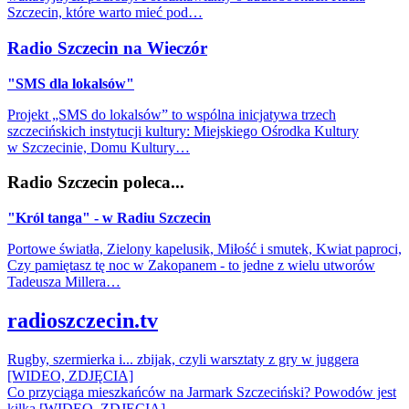
Szczecin, które warto mieć pod…
Radio Szczecin na Wieczór
"SMS dla lokalsów"
Projekt „SMS do lokalsów” to wspólna inicjatywa trzech
szczecińskich instytucji kultury: Miejskiego Ośrodka Kultury
w Szczecinie, Domu Kultury…
Radio Szczecin poleca...
"Król tanga" - w Radiu Szczecin
Portowe światła, Zielony kapelusik, Miłość i smutek, Kwiat paproci,
Czy pamiętasz tę noc w Zakopanem - to jedne z wielu utworów
Tadeusza Millera…
radioszczecin.tv
Rugby, szermierka i... zbijak, czyli warsztaty z gry w juggera
[WIDEO, ZDJĘCIA]
Co przyciąga mieszkańców na Jarmark Szczeciński? Powodów jest
kilka [WIDEO, ZDJĘCIA]