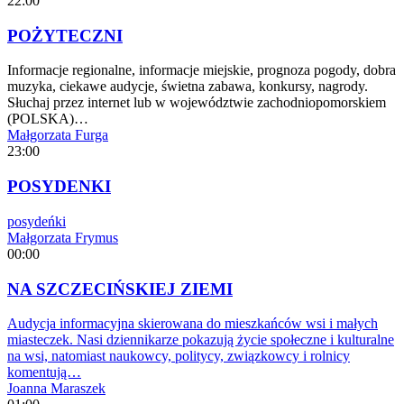
22:00
POŻYTECZNI
Informacje regionalne, informacje miejskie, prognoza pogody, dobra
muzyka, ciekawe audycje, świetna zabawa, konkursy, nagrody.
Słuchaj przez internet lub w województwie zachodniopomorskiem
(POLSKA)…
Małgorzata Furga
23:00
POSYDENKI
posydeńki
Małgorzata Frymus
00:00
NA SZCZECIŃSKIEJ ZIEMI
Audycja informacyjna skierowana do mieszkańców wsi i małych
miasteczek. Nasi dziennikarze pokazują życie społeczne i kulturalne
na wsi, natomiast naukowcy, politycy, związkowcy i rolnicy
komentują…
Joanna Maraszek