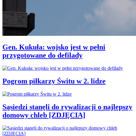
Gen. Kukuła: wojsko jest w pełni
przygotowane do defilady
Pogrom piłkarzy Świtu w 2. lidze
Sąsiedzi stanęli do rywalizacji o najlepszy
domowy chleb [ZDJĘCIA]