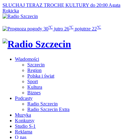
SŁUCHAJ TERAZ
TROCHĘ KULTURY do 20:00
Agata
Rokicka
°C
°C
°C
30
jutro
26
pojutrze
22
Wiadomości
Szczecin
Region
Polska i świat
Sport
Kultura
Biznes
Podcasty
Radio Szczecin
Radio Szczecin Extra
Muzyka
Konkursy
Studio S-1
Reklama
O nas