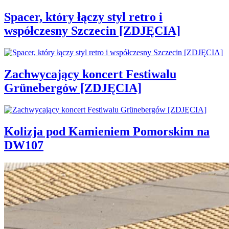
Spacer, który łączy styl retro i
współczesny Szczecin [ZDJĘCIA]
Zachwycający koncert Festiwalu
Grünebergów [ZDJĘCIA]
Kolizja pod Kamieniem Pomorskim na
DW107