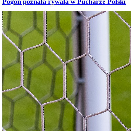
Pogoń poznała rywala w Pucharze Polski