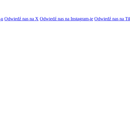
-u
Odwiedź nas na X
Odwiedź nas na Instagram-ie
Odwiedź nas na Ti