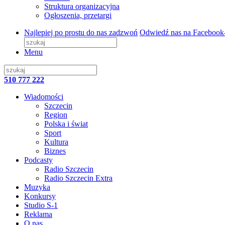
Struktura organizacyjna
Ogłoszenia, przetargi
Najlepiej po prostu do nas zadzwoń
Odwiedź nas na Facebook
Menu
510 777 222
Wiadomości
Szczecin
Region
Polska i świat
Sport
Kultura
Biznes
Podcasty
Radio Szczecin
Radio Szczecin Extra
Muzyka
Konkursy
Studio S-1
Reklama
O nas