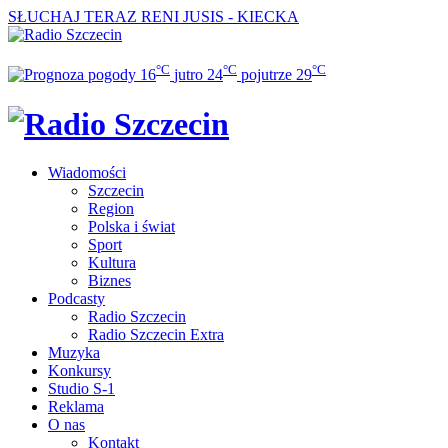
SŁUCHAJ TERAZ
RENI JUSIS - KIECKA
°C
°C
°C
16
jutro
24
pojutrze
29
Wiadomości
Szczecin
Region
Polska i świat
Sport
Kultura
Biznes
Podcasty
Radio Szczecin
Radio Szczecin Extra
Muzyka
Konkursy
Studio S-1
Reklama
O nas
Kontakt