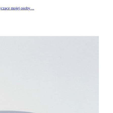
tyczące mojej osoby…