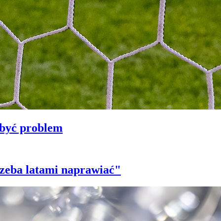
 być problem
trzeba latami naprawiać"