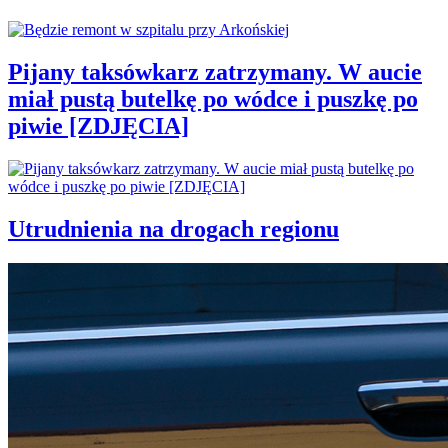
Pijany taksówkarz zatrzymany. W aucie
miał pustą butelkę po wódce i puszkę po
piwie [ZDJĘCIA]
Utrudnienia na drogach regionu