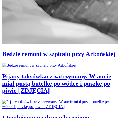
Będzie remont w szpitalu przy Arkońskiej
Pijany taksówkarz zatrzymany. W aucie
miał pustą butelkę po wódce i puszkę po
piwie [ZDJĘCIA]
Utrudnienia na drogach regionu