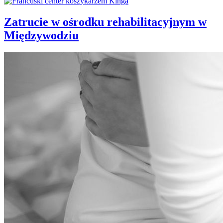
Zatrucie w ośrodku rehabilitacyjnym w
Międzywodziu