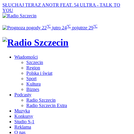
SŁUCHAJ TERAZ
ANOTR FEAT. 54 ULTRA - TALK TO
YOU
°C
°C
°C
22
jutro
24
pojutrze
29
Wiadomości
Szczecin
Region
Polska i świat
Sport
Kultura
Biznes
Podcasty
Radio Szczecin
Radio Szczecin Extra
Muzyka
Konkursy
Studio S-1
Reklama
O nas