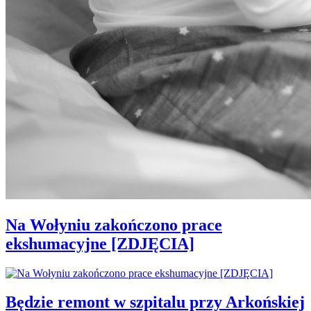
Na Wołyniu zakończono prace
ekshumacyjne [ZDJĘCIA]
Będzie remont w szpitalu przy Arkońskiej