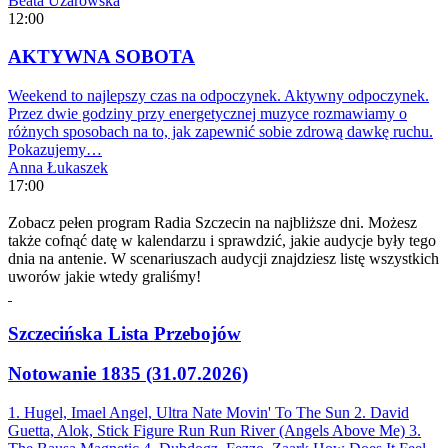
Beata Użarowska
12:00
AKTYWNA SOBOTA
Weekend to najlepszy czas na odpoczynek. Aktywny odpoczynek.
Przez dwie godziny przy energetycznej muzyce rozmawiamy o
różnych sposobach na to, jak zapewnić sobie zdrową dawkę ruchu.
Pokazujemy…
Anna Łukaszek
17:00
Zobacz pełen program Radia Szczecin na najbliższe dni. Możesz
także cofnąć datę w kalendarzu i sprawdzić, jakie audycje były tego
dnia na antenie. W scenariuszach audycji znajdziesz listę wszystkich
uworów jakie wtedy graliśmy!
Szczecińska Lista Przebojów
Notowanie 1835 (31.07.2026)
1. Hugel, Imael Angel, Ultra Nate
Movin' To The Sun
2. David
Guetta, Alok, Stick Figure
Run Run River (Angels Above Me)
3.