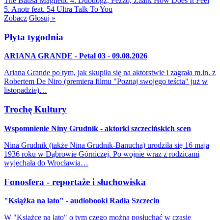
The Bausa
Magnetic
4. Dubdogz, Fezzo, Zaark
How Does It Feel
5. Anotr feat. 54 Ultra
Talk To You
Zobacz
Głosuj »
Płyta tygodnia
ARIANA GRANDE - Petal 03 - 09.08.2026
Ariana Grande po tym, jak skupiła się na aktorstwie i zagrała m.in. z
Robertem De Niro (premiera filmu "Poznaj swojego teścia" już w
listopadzie)…
Trochę Kultury
Wspomnienie Niny Grudnik - aktorki szczecińskich scen
Nina Grudnik (także Nina Grudnik-Banucha) urodziła się 16 maja
1936 roku w Dąbrowie Górniczej. Po wojnie wraz z rodzicami
wyjechała do Wrocławia…
Fonosfera - reportaże i słuchowiska
"Książka na lato" - audiobooki Radia Szczecin
W "Książce na lato" o tym czego można posłuchać w czasie