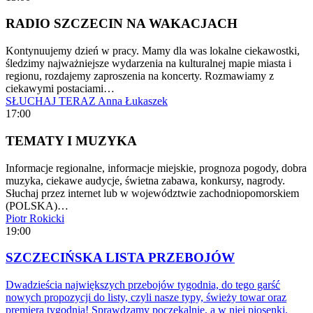
RADIO SZCZECIN NA WAKACJACH
Kontynuujemy dzień w pracy. Mamy dla was lokalne ciekawostki,
śledzimy najważniejsze wydarzenia na kulturalnej mapie miasta i
regionu, rozdajemy zaproszenia na koncerty. Rozmawiamy z
ciekawymi postaciami…
SŁUCHAJ TERAZ
Anna Łukaszek
17:00
TEMATY I MUZYKA
Informacje regionalne, informacje miejskie, prognoza pogody, dobra
muzyka, ciekawe audycje, świetna zabawa, konkursy, nagrody.
Słuchaj przez internet lub w województwie zachodniopomorskiem
(POLSKA)…
Piotr Rokicki
19:00
SZCZECIŃSKA LISTA PRZEBOJÓW
Dwadzieścia największych przebojów tygodnia, do tego garść
nowych propozycji do listy, czyli nasze typy, świeży towar oraz
premiera tygodnia! Sprawdzamy poczekalnię, a w niej piosenki,