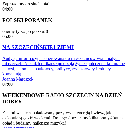
Zapraszamy do słuchania!
04:00
POLSKI PORANEK
Gramy tylko po polsku!!!
06:00
NA SZCZECIŃSKIEJ ZIEMI
Audycja informacyjna skierowana do mieszkańców wsi i małych
miasteczek. Nasi dziennikarze pokazują życie społeczne i kulturalne
na wsi, natomiast naukowcy, politycy, związkowcy i rolnicy
komentują…
Joanna Maraszek
07:00
WEEKENDOWE RADIO SZCZECIN NA DZIEŃ
DOBRY
Z nami wstajesz naładowany pozytywną energią i wiesz, jak
ciekawie spędzić weekend. Do tego dorzucamy kilka pomysłów na
obiad i budzimy najlepszą muzyką!