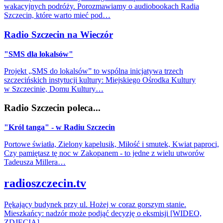
wakacyjnych podróży. Porozmawiamy o audiobookach Radia
Szczecin, które warto mieć pod…
Radio Szczecin na Wieczór
"SMS dla lokalsów"
Projekt „SMS do lokalsów” to wspólna inicjatywa trzech
szczecińskich instytucji kultury: Miejskiego Ośrodka Kultury
w Szczecinie, Domu Kultury…
Radio Szczecin poleca...
"Król tanga" - w Radiu Szczecin
Portowe światła, Zielony kapelusik, Miłość i smutek, Kwiat paproci,
Czy pamiętasz tę noc w Zakopanem - to jedne z wielu utworów
Tadeusza Millera…
radioszczecin.tv
Pękający budynek przy ul. Hożej w coraz gorszym stanie.
Mieszkańcy: nadzór może podjąć decyzję o eksmisji [WIDEO,
ZDJĘCIA]