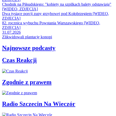
Chodnik na Piłsudskiego: "kobiety na szpilkach balety odstawiają"
[WIDEO, ZDJĘCIA]
Dwa tysiące porcji zupy grzybowej pod Kołobrzegiem [WIDEO,
ZDJECIA]
82. rocznica wybuchu Powstania Warszawskiego [WIDEO,
ZDJĘCIA]
31.07.2026
Zlikwidowali plantację konopi
Najnowsze podcasty
Czas Reakcji
Zgodnie z prawem
Radio Szczecin Na Wieczór