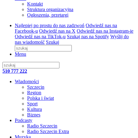
Kontakt
Struktura organizacyjna
Ogłoszenia, przetargi
Najlepiej po prostu do nas zadzwoń
Odwiedź nas na
Facebook-u
Odwiedź nas na X
Odwiedź nas na Instagram-ie
Odwiedź nas na TikTok-u
Szukaj nas na Spotify
Wyślij do
nas wiadomość
Szukaj
Menu
510 777 222
Wiadomości
Szczecin
Region
Polska i świat
Sport
Kultura
Biznes
Podcasty
Radio Szczecin
Radio Szczecin Extra
Muzyka