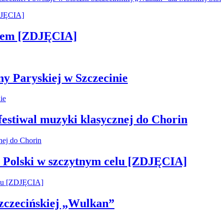
kiem [ZDJĘCIA]
ny Paryskiej w Szczecinie
 festiwal muzyki klasycznej do Chorin
 Polski w szczytnym celu [ZDJĘCIA]
 Szczecińskiej „Wulkan”