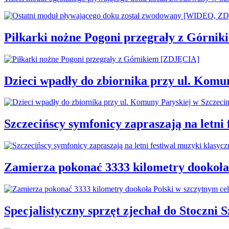
Piłkarki nożne Pogoni przegrały z Górni
Dzieci wpadły do zbiornika przy ul. Komu
Szczecińscy symfonicy zapraszają na letni
Zamierza pokonać 3333 kilometry dookoła
Specjalistyczny sprzęt zjechał do Stoczni