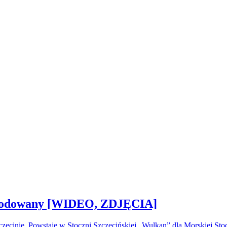
 zwodowany [WIDEO, ZDJĘCIA]
ecinie. Powstaje w Stoczni Szczecińskiej „Wulkan” dla Morskiej S