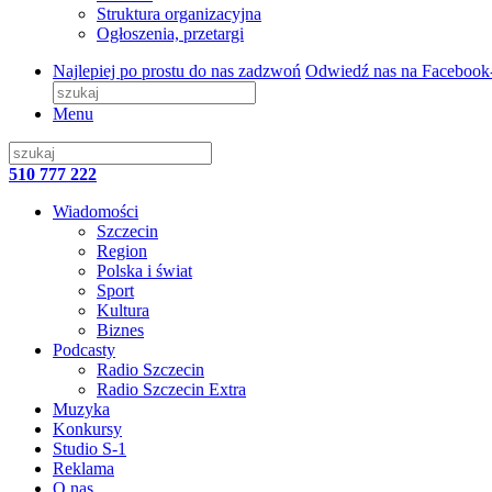
Struktura organizacyjna
Ogłoszenia, przetargi
Najlepiej po prostu do nas zadzwoń
Odwiedź nas na Facebook
Menu
510 777 222
Wiadomości
Szczecin
Region
Polska i świat
Sport
Kultura
Biznes
Podcasty
Radio Szczecin
Radio Szczecin Extra
Muzyka
Konkursy
Studio S-1
Reklama
O nas