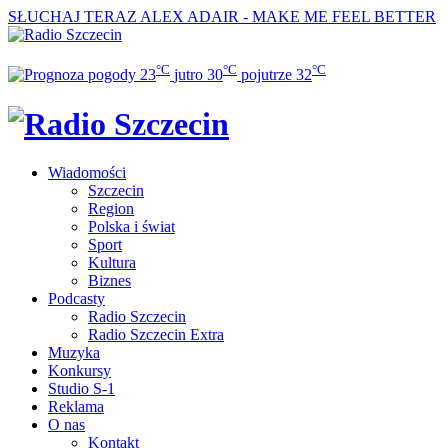
SŁUCHAJ TERAZ
ALEX ADAIR - MAKE ME FEEL BETTER
°C
°C
°C
23
jutro
30
pojutrze
32
Wiadomości
Szczecin
Region
Polska i świat
Sport
Kultura
Biznes
Podcasty
Radio Szczecin
Radio Szczecin Extra
Muzyka
Konkursy
Studio S-1
Reklama
O nas
Kontakt