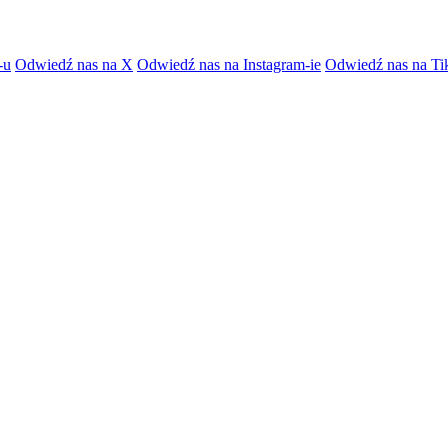
-u
Odwiedź nas na X
Odwiedź nas na Instagram-ie
Odwiedź nas na Ti