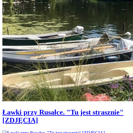
Ławki przy Rusałce. "Tu jest strasznie"
[ZDJĘCIA]