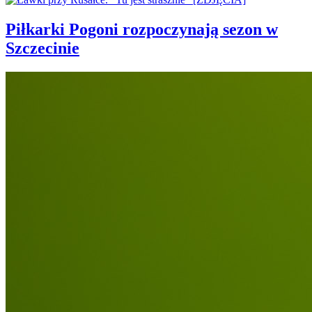
Piłkarki Pogoni rozpoczynają sezon w
Szczecinie