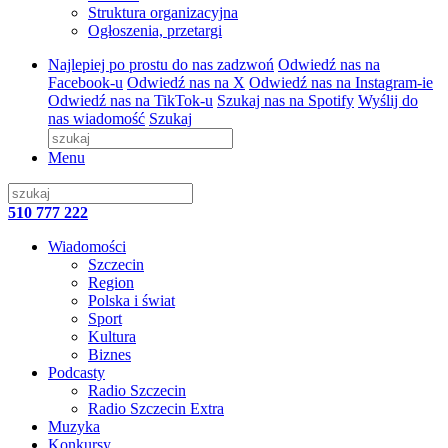
Struktura organizacyjna
Ogłoszenia, przetargi
Najlepiej po prostu do nas zadzwoń
Odwiedź nas na
Facebook-u
Odwiedź nas na X
Odwiedź nas na Instagram-ie
Odwiedź nas na TikTok-u
Szukaj nas na Spotify
Wyślij do
nas wiadomość
Szukaj
Menu
510 777 222
Wiadomości
Szczecin
Region
Polska i świat
Sport
Kultura
Biznes
Podcasty
Radio Szczecin
Radio Szczecin Extra
Muzyka
Konkursy