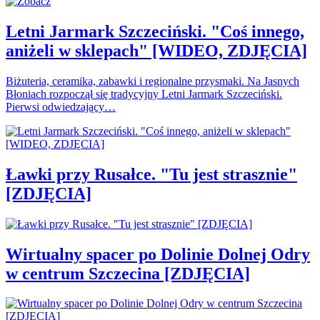
Letni Jarmark Szczeciński. "Coś innego,
aniżeli w sklepach" [WIDEO, ZDJĘCIA]
Biżuteria, ceramika, zabawki i regionalne przysmaki. Na Jasnych
Błoniach rozpoczął się tradycyjny Letni Jarmark Szczeciński.
Pierwsi odwiedzający…
Ławki przy Rusałce. "Tu jest strasznie"
[ZDJĘCIA]
Wirtualny spacer po Dolinie Dolnej Odry
w centrum Szczecina [ZDJĘCIA]