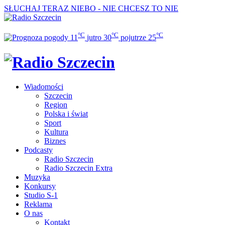
SŁUCHAJ TERAZ
NIEBO - NIE CHCESZ TO NIE
°C
°C
°C
11
jutro
30
pojutrze
25
Wiadomości
Szczecin
Region
Polska i świat
Sport
Kultura
Biznes
Podcasty
Radio Szczecin
Radio Szczecin Extra
Muzyka
Konkursy
Studio S-1
Reklama
O nas
Kontakt