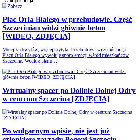
Autopromocja
Plac Orła Białego w przebudowie. Część
Szczecinian widzi głównie beton
[WIDEO, ZDJĘCIA]
Mniej zachwytów, więcej krytyki. Przebudowa szczecińskiego
Placu Orła Białego wywołuje sporo emocji wśród mieszkańców
Szczecina. Według planu…
Wirtualny spacer po Dolinie Dolnej Odry
w centrum Szczecina [ZDJĘCIA]
Po wulgarnym wpisie, nie jest już
członkiem zarządu Pogoni Szczecin