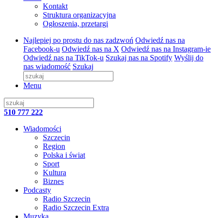
Kontakt
Struktura organizacyjna
Ogłoszenia, przetargi
Najlepiej po prostu do nas zadzwoń
Odwiedź nas na
Facebook-u
Odwiedź nas na X
Odwiedź nas na Instagram-ie
Odwiedź nas na TikTok-u
Szukaj nas na Spotify
Wyślij do
nas wiadomość
Szukaj
Menu
510 777 222
Wiadomości
Szczecin
Region
Polska i świat
Sport
Kultura
Biznes
Podcasty
Radio Szczecin
Radio Szczecin Extra
Muzyka