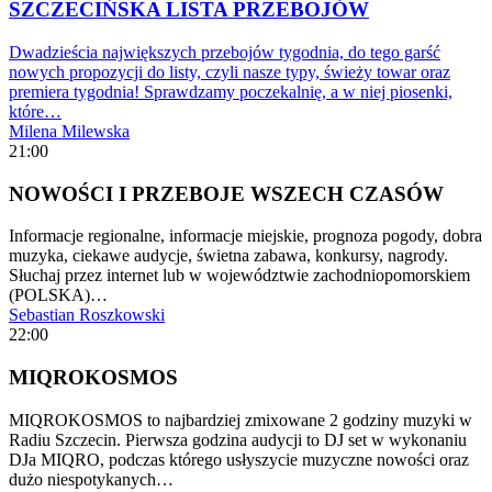
SZCZECIŃSKA LISTA PRZEBOJÓW
Dwadzieścia największych przebojów tygodnia, do tego garść
nowych propozycji do listy, czyli nasze typy, świeży towar oraz
premiera tygodnia! Sprawdzamy poczekalnię, a w niej piosenki,
które…
Milena Milewska
21:00
NOWOŚCI I PRZEBOJE WSZECH CZASÓW
Informacje regionalne, informacje miejskie, prognoza pogody, dobra
muzyka, ciekawe audycje, świetna zabawa, konkursy, nagrody.
Słuchaj przez internet lub w województwie zachodniopomorskiem
(POLSKA)…
Sebastian Roszkowski
22:00
MIQROKOSMOS
MIQROKOSMOS to najbardziej zmixowane 2 godziny muzyki w
Radiu Szczecin. Pierwsza godzina audycji to DJ set w wykonaniu
DJa MIQRO, podczas którego usłyszycie muzyczne nowości oraz
dużo niespotykanych…