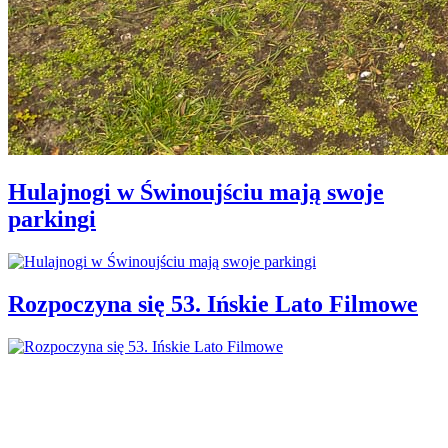
Hulajnogi w Świnoujściu mają swoje
parkingi
Rozpoczyna się 53. Ińskie Lato Filmowe