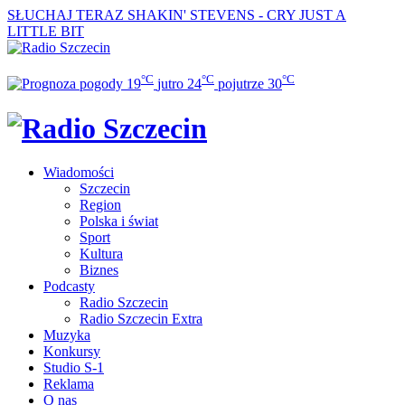
SŁUCHAJ TERAZ
SHAKIN' STEVENS - CRY JUST A
LITTLE BIT
°C
°C
°C
19
jutro
24
pojutrze
30
Wiadomości
Szczecin
Region
Polska i świat
Sport
Kultura
Biznes
Podcasty
Radio Szczecin
Radio Szczecin Extra
Muzyka
Konkursy
Studio S-1
Reklama
O nas