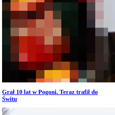
Grał 10 lat w Pogoni. Teraz trafił do
Świtu