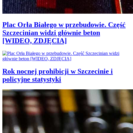
Plac Orła Białego w przebudowie. Część
Szczecinian widzi głównie beton
[WIDEO, ZDJĘCIA]
Rok nocnej prohibicji w Szczecinie i
policyjne statystyki