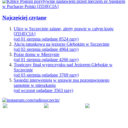
Najczęściej czytane
Ulice w Szczecinie zalane, alerty prawie w całym kraju
[ZDJĘCIA]
(od 01 sierpnia oglądane 8524 razy)
Akcja ratunkowa na jeziorze Głębokim w Szczecinie
(od 02 sierpnia oglądane 4964 razy)
Pożar domu w Mierzynie
(od 01 sierpnia oglądane 4266 razy)
Tragiczny finał wypoczynku nad Jeziorem Głębokie w
Szczecinie
(od 03 sierpnia oglądane 3769 razy)
Sąsiedzi interweniują w sprawie psa pozostawionego
samotnie w mieszkaniu
(od wczoraj oglądane 3563 razy)