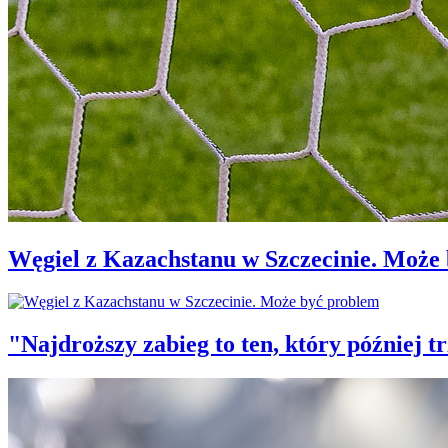
Węgiel z Kazachstanu w Szczecinie. Może
"Najdroższy zabieg to ten, który później 