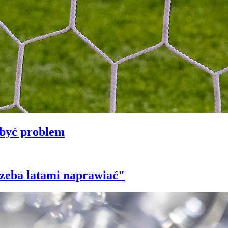
 być problem
trzeba latami naprawiać"