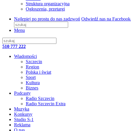
Struktura organizacyjna
Ogłoszenia, przetargi
Najlepiej po prostu do nas zadzwoń
Odwiedź nas na Facebook
Menu
510 777 222
Wiadomości
Szczecin
Region
Polska i świat
Sport
Kultura
Biznes
Podcasty
Radio Szczecin
Radio Szczecin Extra
Muzyka
Konkursy
Studio S-1
Reklama
O nas