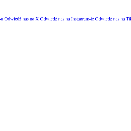
-u
Odwiedź nas na X
Odwiedź nas na Instagram-ie
Odwiedź nas na Ti