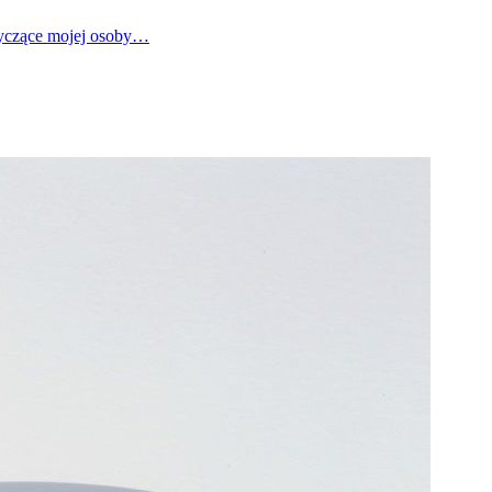
tyczące mojej osoby…