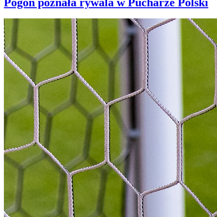
Pogoń poznała rywala w Pucharze Polski