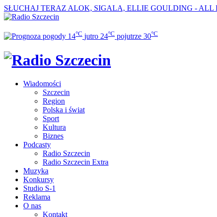
SŁUCHAJ TERAZ
ALOK, SIGALA, ELLIE GOULDING - ALL
°C
°C
°C
14
jutro
24
pojutrze
30
Wiadomości
Szczecin
Region
Polska i świat
Sport
Kultura
Biznes
Podcasty
Radio Szczecin
Radio Szczecin Extra
Muzyka
Konkursy
Studio S-1
Reklama
O nas
Kontakt